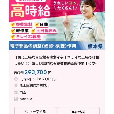
【同じ工場なら断然★熊本イチ！キレイな工場で仕事
したい！】嬉しい高時給★寮費補助&軽作業！＜プラ
イベート充実土日休！交替無！電子部品組立・検査＞
293,700
月収例
円
【時給】1,500～1,875円
熊本県阿蘇郡西原村
検査
45644-00
キープする
詳細を見る