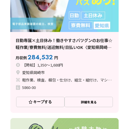
日勤専属×土日休み！働きやすさバツグンのお仕事☆
軽作業/寮費無料/送迎無料/日払いOK〈愛知県岡崎
市〉
284,532
月収例
円
【時給】1,350～1,688円
愛知県岡崎市
軽作業、検査、梱包・仕分け、組立・組付け、マシンオペレーター、ライン作業、立ち作業
5860-00
キープする
詳細を見る