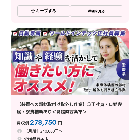
キープする
詳細を見る
【装置への部材取付け取外し作業】◎正社員・日勤専
属・寮費補助あり＜愛媛県西条市＞
278,750
月収例
円
【月給】240,000円～
愛媛県西条市