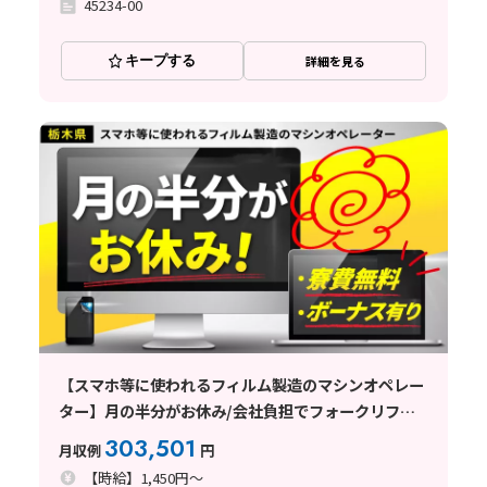
45234-00
キープする
詳細を見る
【スマホ等に使われるフィルム製造のマシンオペレー
ター】月の半分がお休み/会社負担でフォークリフト
の免許取得可/寮費無料/年2回支給！最大20万のボー
303,501
月収例
円
ナス有（規定有り）
【時給】1,450円～