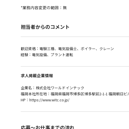
*業務内容変更の範囲：無
担当者からのコメント
歓迎資格：電験三種、電気設備士、ボイラー、クレーン
経験：電気設備、プラント運転
求人掲載企業情報
企業名：株式会社ワールドインテック
福岡本社所在地：福岡県福岡市博多区博多駅前2-1-1 福岡朝日ビル
HP：https://www.witc.co.jp/
応募～お仕事までの流れ