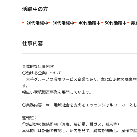
活躍中の方
20代活躍中
30代活躍中
40代活躍中
50代活躍中
男
仕事内容
具体的な仕事内容
〇働ける企業について
大手グループの環境サービス企業であり、主に自治体の廃棄物
す。
幅広い環境関連事業を展開しています。
〇業務内容 ⇒ 地域社会を支えるエッセンシャルワーカーと
運転班：
➀焼却炉の燃焼監視（温度、焼却量、排ガス、残灰等）
具体的には計器で確認し、炉内を見て、異常を判断し、操作で燃