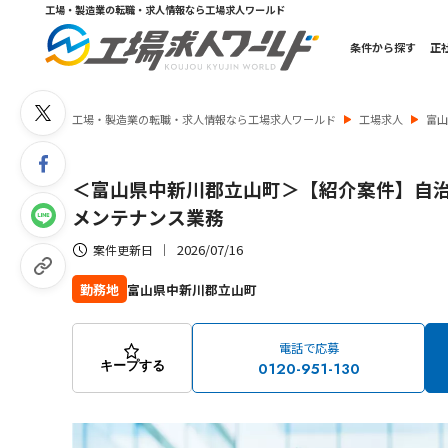
工場・製造業の転職・求人情報なら工場求人ワールド
条件から探す
正
工場・製造業の転職・求人情報なら工場求人ワールド
工場求人
富
＜富山県中新川郡立山町＞【紹介案件】自
メンテナンス業務
2026/07/16
案件更新日
富山県中新川郡立山町
勤務地
電話で応募
0120-951-130
キープする