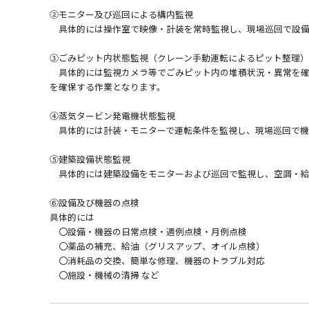
②モニター及び巡回による構内監視
具体的には操作室で映像・計装を常時監視し、現場巡回で設備
③ごみピット内状態監視（クレーン手動運転によるピット整理）
具体的には監視カメラ等でごみピット内の堆積状況・異常を確
を確保する作業となります。
④蒸気タービン発電機状態監視
具体的には計装・モニターで運転条件を監視し、現場巡回で機
⑤建築設備状態監視
具体的には建築設備をモニターおよび巡回で監視し、空調・給
⑥設備及び機器の点検
具体的には
〇設備・機器の日常点検・週例点検・月例点検
〇薬品の補充、給油（グリスアップ、オイル点検）
〇消耗品の交換、簡単な修理、機器のトラブル対応
〇施設・機械の清掃 など