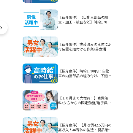
【紹介案件】【自動車部品の組
立・加工・検査など】時給1700
円/2交替/静岡県富士市今泉/5勤2
休または4勤2休/土日休みまたは
シフト制/未経験歓迎/無期雇用派
遣/月収例40.3万円以上
【紹介案件】塗装済みの車体に走
行装置を組付ける作業/男女活躍
中★賞与有！
【紹介案件】時給1700円！自動
車の内装部品の組み付け、下廻り
部品等を組み付ける作業！男性活
躍中★
【１０月まで大増員！】寮費無
料/夕方からの固定勤務/岩手県釜
石市/部品加工・表面処理
【紹介案件】【月収例42.5万円の
高収入！半導体の製造・製品確