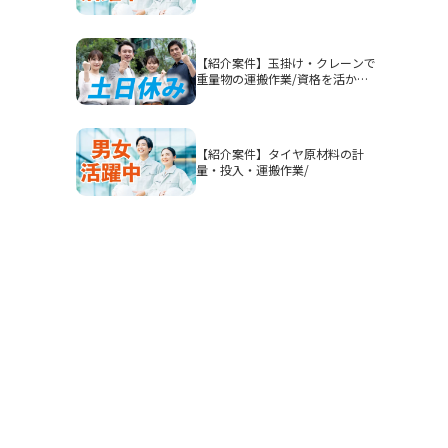
認】高時給1900円/2交替/三重県
四日市市山之一色町/4勤2休のシ
フト制/即入寮OKの寮完備/研修
期間あり/クリーンルーム/男女活
【紹介案件】玉掛け・クレーンで
躍
重量物の運搬作業/資格を活かし
てガッツリ稼ぎたい方におすすめ
です◎
【紹介案件】タイヤ原材料の計
量・投入・運搬作業/