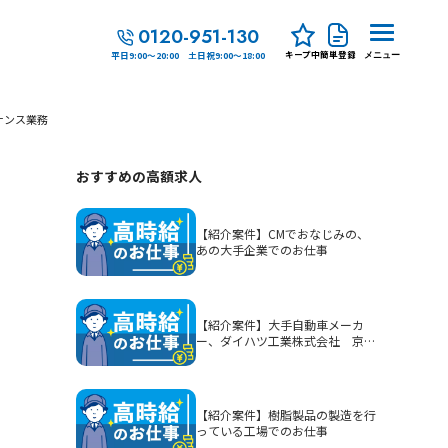
0120-951-130
キープ中
簡単登録
平日9:00～20:00 土日祝9:00～18:00
メニュー
ナンス業務
おすすめの高額求人
【紹介案件】CMでおなじみの、
あの大手企業でのお仕事
【紹介案件】大手自動車メーカ
ー、ダイハツ工業株式会社 京都
（大山崎）工場でのお仕事
【紹介案件】樹脂製品の製造を行
っている工場でのお仕事