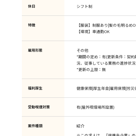
休日
シフト制
特徴
【服装】制服あり|髪の毛明るめO
【環境】車通勤OK
雇用形態
その他
*期間の定め：有(更新条件：契
況、従事している業務の進捗状況
*更新の上限：無
福利厚生
健康保険|厚生年金|雇用保険|労災
受動喫煙対策
有(屋外喫煙場所設置)
案件種類
紹介
※この求人は、『提携先企業』の