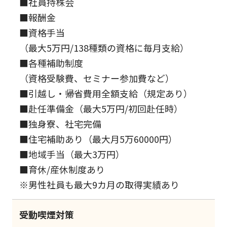
■社員持株会
■報酬金
■資格手当
（最大5万円/138種類の資格に毎月支給）
■各種補助制度
（資格受験費、セミナー参加費など）
■引越し・帰省費用全額支給（規定あり）
■赴任準備金（最大5万円/初回赴任時）
■独身寮、社宅完備
■住宅補助あり（最大月5万60000円）
■地域手当（最大3万円）
■育休/産休制度あり
※男性社員も最大9カ月の取得実績あり
受動喫煙対策