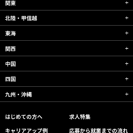
関東
北海道
青森県
北陸・甲信越
茨城県
秋田県
栃木県
東海
新潟県
山形県
群馬県
富山県
関西
岐阜県
岩手県
埼玉県
石川県
静岡県
中国
滋賀県
宮城県
千葉県
福井県
愛知県
京都府
四国
広島県
福島県
東京都
山梨県
三重県
大阪府
岡山県
九州・沖縄
愛媛県
神奈川県
長野県
兵庫県
鳥取県
香川県
福岡県
はじめての方へ
求人特集
奈良県
島根県
高知県
佐賀県
キャリアアップ例
応募から就業までの流れ
和歌山県