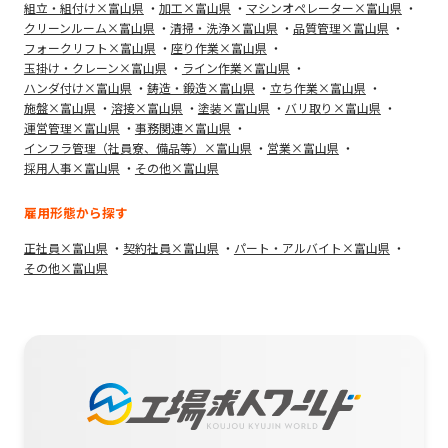
組立・組付け×富山県
加工×富山県
マシンオペレーター×富山県
クリーンルーム×富山県
清掃・洗浄×富山県
品質管理×富山県
フォークリフト×富山県
座り作業×富山県
玉掛け・クレーン×富山県
ライン作業×富山県
ハンダ付け×富山県
鋳造・鍛造×富山県
立ち作業×富山県
施盤×富山県
溶接×富山県
塗装×富山県
バリ取り×富山県
運営管理×富山県
事務関連×富山県
インフラ管理（社員寮、備品等）×富山県
営業×富山県
採用人事×富山県
その他×富山県
雇用形態から探す
正社員×富山県
契約社員×富山県
パート・アルバイト×富山県
その他×富山県