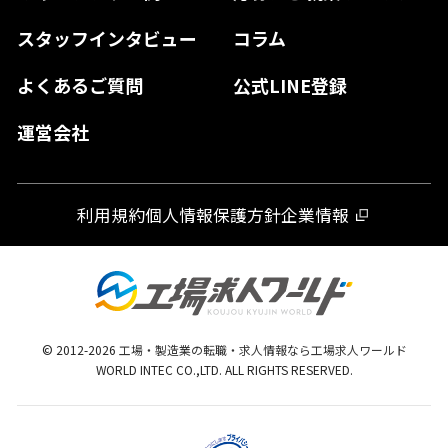
山口県
徳島県
長崎県
スタッフインタビュー
コラム
大分県
よくあるご質問
公式LINE登録
熊本県
運営会社
宮崎県
鹿児島県
利用規約
個人情報保護方針
企業情報
沖縄県
© 2012-
2026
工場・製造業の転職・求人情報なら工場求人ワールド
WORLD INTEC CO.,LTD. ALL RIGHTS RESERVED.