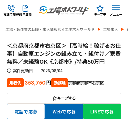
電話で応募
簡単登録
キープ中
メニュー
工場・製造業の転職・求人情報なら工場求人ワールド
工場求人
＜京都府京都市右京区＞【高時給！稼げるお仕
事】自動車エンジンの組み立て・組付け／寮費
無料／未経験OK《京都市》/特典50万円
案件更新日
2026/08/04
円
353,750
京都府京都市右京区
月収例
勤務地
キープする
電話で応募
Webで応募
LINEで応募