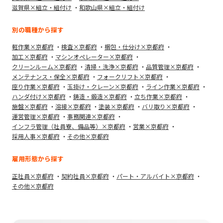
滋賀県×組立・組付け
和歌山県×組立・組付け
別の職種から探す
軽作業×京都府
検査×京都府
梱包・仕分け×京都府
加工×京都府
マシンオペレーター×京都府
クリーンルーム×京都府
清掃・洗浄×京都府
品質管理×京都府
メンテナンス・保全×京都府
フォークリフト×京都府
座り作業×京都府
玉掛け・クレーン×京都府
ライン作業×京都府
ハンダ付け×京都府
鋳造・鍛造×京都府
立ち作業×京都府
施盤×京都府
溶接×京都府
塗装×京都府
バリ取り×京都府
運営管理×京都府
事務関連×京都府
インフラ管理（社員寮、備品等）×京都府
営業×京都府
採用人事×京都府
その他×京都府
雇用形態から探す
正社員×京都府
契約社員×京都府
パート・アルバイト×京都府
その他×京都府