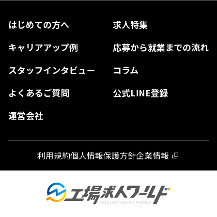
兵庫県
鳥取県
香川県
福岡県
はじめての方へ
求人特集
奈良県
島根県
高知県
佐賀県
キャリアアップ例
応募から就業までの流れ
和歌山県
山口県
徳島県
長崎県
スタッフインタビュー
コラム
大分県
よくあるご質問
公式LINE登録
熊本県
運営会社
宮崎県
鹿児島県
利用規約
個人情報保護方針
企業情報
沖縄県