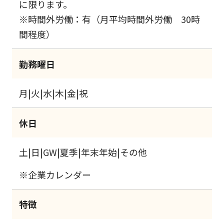
に限ります。
※時間外労働：有（月平均時間外労働 30時
間程度）
勤務曜日
月|火|水|木|金|祝
休日
土|日|GW|夏季|年末年始|その他
※企業カレンダー
特徴