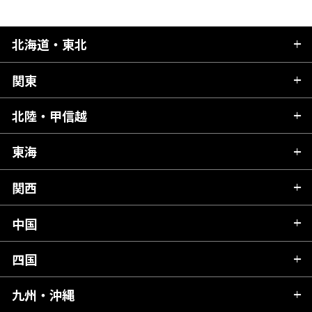
北海道・東北
関東
北海道
青森県
北陸・甲信越
茨城県
秋田県
栃木県
東海
新潟県
山形県
群馬県
富山県
関西
岐阜県
岩手県
埼玉県
石川県
静岡県
中国
滋賀県
宮城県
千葉県
福井県
愛知県
京都府
四国
広島県
福島県
東京都
山梨県
三重県
大阪府
岡山県
九州・沖縄
愛媛県
神奈川県
長野県