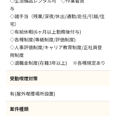
◇生活備品レンタル可 ◇作業着貸
与
◇諸手当（残業/深夜/休出/通勤/赴任/引越/住
宅）
◇有給休暇(6ヶ月以上勤務後付与)
◇各種制度(等級制度/評価制度)
◇人事評価制度/キャリア教育制度/正社員登
用制度
◇退職金制度(在籍3年以上) ※各種規定あり
受動喫煙対策
有(屋外喫煙場所設置)
案件種類