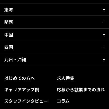
秋田県
栃木県
東海
新潟県
山形県
群馬県
富山県
関西
岐阜県
岩手県
埼玉県
石川県
静岡県
中国
滋賀県
宮城県
千葉県
福井県
愛知県
京都府
四国
広島県
福島県
東京都
山梨県
三重県
大阪府
岡山県
九州・沖縄
愛媛県
神奈川県
長野県
兵庫県
鳥取県
香川県
福岡県
はじめての方へ
求人特集
奈良県
島根県
高知県
佐賀県
キャリアアップ例
応募から就業までの流れ
和歌山県
山口県
徳島県
長崎県
スタッフインタビュー
コラム
大分県