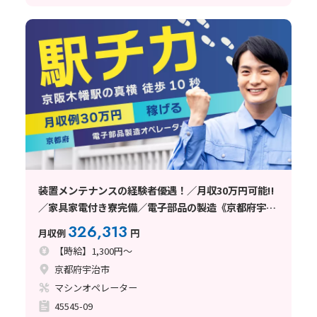
装置メンテナンスの経験者優遇！／月収30万円可能!!
／家具家電付き寮完備／電子部品の製造《京都府宇治
市》
326,313
月収例
円
【時給】1,300円～
京都府宇治市
マシンオペレーター
45545-09