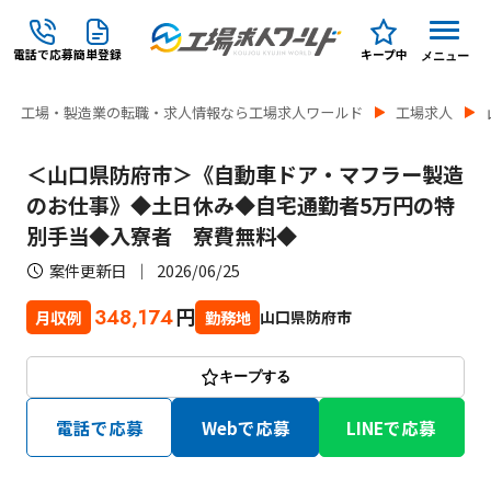
電話で応募
簡単登録
キープ中
メニュー
工場・製造業の転職・求人情報なら工場求人ワールド
工場求人
＜山口県防府市＞《自動車ドア・マフラー製造
のお仕事》◆土日休み◆自宅通勤者5万円の特
別手当◆入寮者 寮費無料◆
案件更新日
2026/06/25
円
348,174
山口県防府市
月収例
勤務地
キープする
電話で応募
Webで応募
LINEで応募