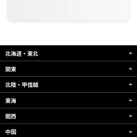
北海道・東北
関東
北海道
青森県
北陸・甲信越
茨城県
秋田県
栃木県
東海
新潟県
山形県
群馬県
富山県
関西
岐阜県
岩手県
埼玉県
石川県
静岡県
中国
滋賀県