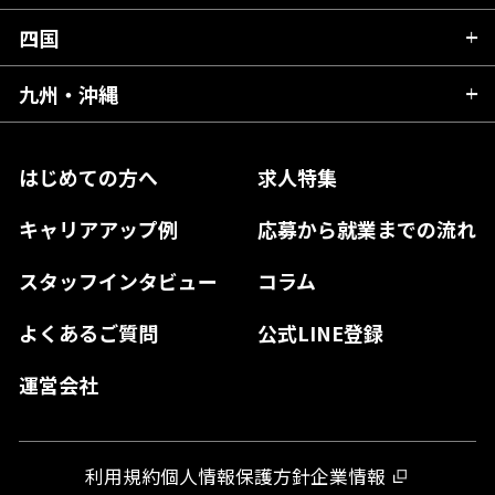
宮城県
千葉県
福井県
愛知県
京都府
四国
広島県
福島県
東京都
山梨県
三重県
大阪府
岡山県
九州・沖縄
愛媛県
神奈川県
長野県
兵庫県
鳥取県
香川県
福岡県
はじめての方へ
求人特集
奈良県
島根県
高知県
佐賀県
キャリアアップ例
応募から就業までの流れ
和歌山県
山口県
徳島県
長崎県
スタッフインタビュー
コラム
大分県
よくあるご質問
公式LINE登録
熊本県
運営会社
宮崎県
鹿児島県
利用規約
個人情報保護方針
企業情報