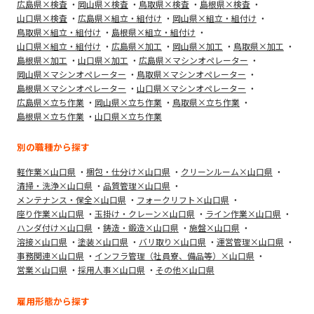
広島県×検査
岡山県×検査
鳥取県×検査
島根県×検査
山口県×検査
広島県×組立・組付け
岡山県×組立・組付け
鳥取県×組立・組付け
島根県×組立・組付け
山口県×組立・組付け
広島県×加工
岡山県×加工
鳥取県×加工
島根県×加工
山口県×加工
広島県×マシンオペレーター
岡山県×マシンオペレーター
鳥取県×マシンオペレーター
島根県×マシンオペレーター
山口県×マシンオペレーター
広島県×立ち作業
岡山県×立ち作業
鳥取県×立ち作業
島根県×立ち作業
山口県×立ち作業
別の職種から探す
軽作業×山口県
梱包・仕分け×山口県
クリーンルーム×山口県
清掃・洗浄×山口県
品質管理×山口県
メンテナンス・保全×山口県
フォークリフト×山口県
座り作業×山口県
玉掛け・クレーン×山口県
ライン作業×山口県
ハンダ付け×山口県
鋳造・鍛造×山口県
施盤×山口県
溶接×山口県
塗装×山口県
バリ取り×山口県
運営管理×山口県
事務関連×山口県
インフラ管理（社員寮、備品等）×山口県
営業×山口県
採用人事×山口県
その他×山口県
雇用形態から探す