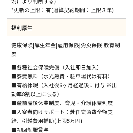
況により判断する)
*更新の上限：有(通算契約期間：上限３年)
福利厚生
健康保険|厚生年金|雇用保険|労災保険|教育制
度
■各種社会保険完備（入社即日加入）
■寮費無料（水光熱費・駐車場代は有料）
■有給休暇（入社後6ヶ月経過後に付与 ※出
勤率8割以上に限る）
■産前産後休業制度、育児・介護休業制度
■入寮者向けサポート：赴任交通費全額支
給、引越費用補助(上限5万円)
■初回制服貸与