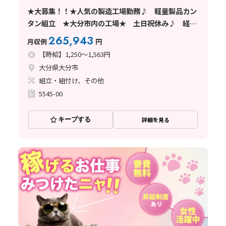
★大募集！！★人気の製造工場勤務♪ 軽量製品カン
タン組立 ★大分市内の工場★ 土日祝休み♪ 経験
不問♪寮費半額補助アリ
265,943
月収例
円
【時給】1,250～1,563円
大分県大分市
組立・組付け、その他
5545-00
キープする
詳細を見る