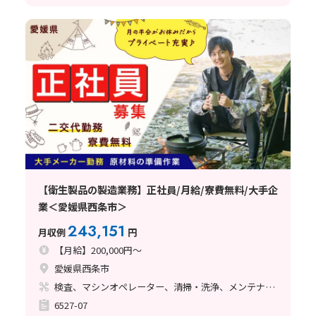
【衛生製品の製造業務】正社員/月給/寮費無料/大手企
業＜愛媛県西条市＞
243,151
月収例
円
【月給】200,000円～
愛媛県西条市
検査、マシンオペレーター、清掃・洗浄、メンテナンス・保全、ライン作業
6527-07