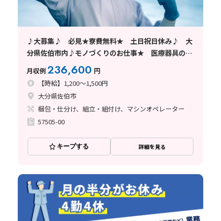
♪大募集♪ 必見★寮費無料★ 土日祝日休み♪ 大
分県佐伯市内♪モノづくりのお仕事★ 医療器具の機
械操作作業
236,600
月収例
円
【時給】1,200～1,500円
大分県佐伯市
梱包・仕分け、組立・組付け、マシンオペレーター
57505-00
キープする
詳細を見る