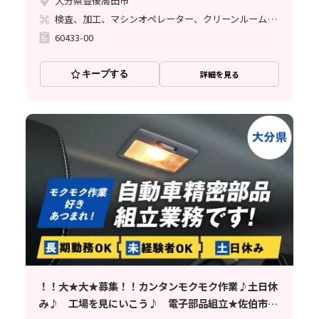
大分県豊後高田市
検査、加工、マシンオペレーター、クリーンルーム、清掃・洗浄、立ち作業
60433-00
キープする
詳細を見る
！！大★大★募集！！カンタンモクモク作業♪土日休
み♪ 工場を見にいこう♪ 電子部品組立★佐伯市