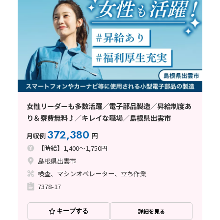
女性リーダーも多数活躍／電子部品製造／昇給制度あ
り＆寮費無料♪／キレイな職場／島根県出雲市
372,380
月収例
円
【時給】1,400～1,750円
島根県出雲市
検査、マシンオペレーター、立ち作業
7378-17
キープする
詳細を見る