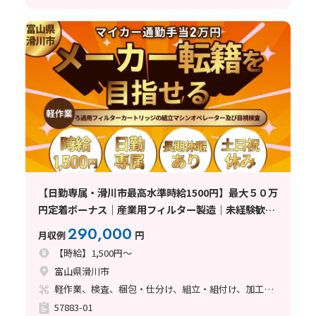
【日勤専属・滑川市最高水準時給1500円】最大５０万
円定着ボーナス｜産業用フィルター製造｜未経験歓迎
｜マイカー通勤手当２万円支給・滑川駅から車で12分
290,000
月収例
円
【時給】1,500円～
富山県滑川市
軽作業、検査、梱包・仕分け、組立・組付け、加工、クリーンルーム、清掃・洗浄、立ち作業
57883-01