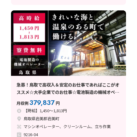
急募！鳥取で高収入＆安定のお仕事であればここがオ
ススメ☆大手企業でのお仕事☆電池製造の機械オペレ
ーター業務/寮費無料/鳥取県岩美町
379,837
月収例
円
【時給】1,450～1,813円
鳥取県岩美郡岩美町
マシンオペレーター、クリーンルーム、立ち作業
9216-04