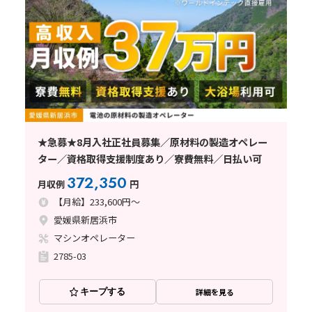
★急募★8月入社正社員募集／原材料の製造オペレー
ター／資格取得支援制度あり／寮費無料／日払い可
372,350
月収例
円
【月給】233,600円～
愛媛県新居浜市
マシンオペレーター
2785-03
キープする
詳細を見る