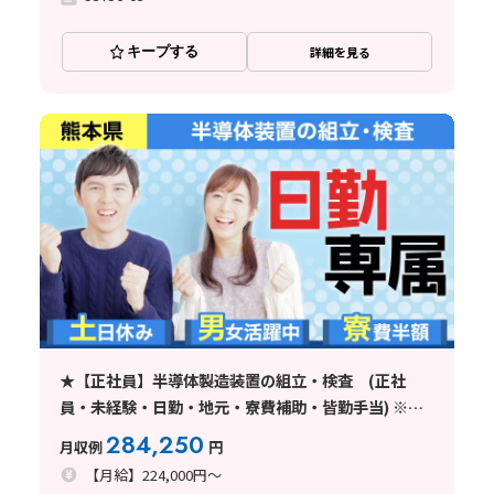
キープする
詳細を見る
★【正社員】半導体製造装置の組立・検査 (正社
員・未経験・日勤・地元・寮費補助・皆勤手当) ※ワ
ールドインテック直接雇用
284,250
月収例
円
【月給】224,000円～