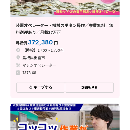
装置オペレーター・機械のボタン操作／寮費無料／無
料送迎あり／月収37万可
372,380
月収例
円
【時給】1,400～1,750円
島根県出雲市
マシンオペレーター
7378-08
キープする
詳細を見る