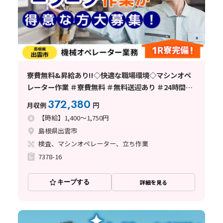
寮費無料&昇給あり!!◇快適な職場環境◇マシンオペ
レーター作業 ＃寮費無料 ＃無料送迎あり ＃24時間食
堂完備 ＃男性活躍中 ＜島根県出雲市＞
372,380
月収例
円
【時給】1,400～1,750円
島根県出雲市
検査、マシンオペレーター、立ち作業
7378-16
キープする
詳細を見る