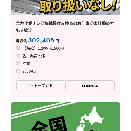
◎力作業ナシ◎機械操作＆検査のお仕事◎未経験の方
も大歓迎
302,408
月収例
円
【時給】1,200～1,500円
香川県高松市
検査
7558-05
キープする
詳細を見る