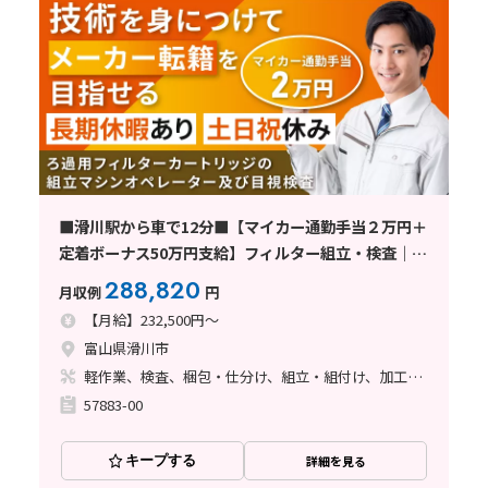
■滑川駅から車で12分■【マイカー通勤手当２万円＋
定着ボーナス50万円支給】フィルター組立・検査｜ク
リーンルーム・残業1-2h・日勤・土日祝休
288,820
月収例
円
【月給】232,500円～
富山県滑川市
軽作業、検査、梱包・仕分け、組立・組付け、加工、クリーンルーム、清掃・洗浄、立ち作業
57883-00
キープする
詳細を見る