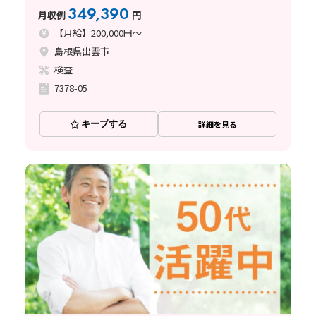
ップ可能！／島根県
349,390
月収例
円
【月給】200,000円～
島根県出雲市
検査
7378-05
キープする
詳細を見る