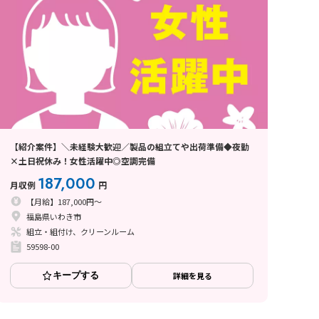
【紹介案件】＼未経験大歓迎／製品の組立てや出荷準備◆夜勤
×土日祝休み！女性活躍中◎空調完備
187,000
月収例
円
【月給】187,000円～
福島県いわき市
組立・組付け、クリーンルーム
59598-00
キープする
詳細を見る