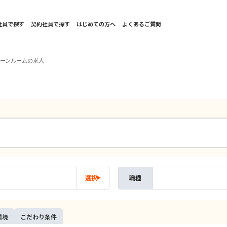
社員で探す
契約社員で探す
はじめての方へ
よくあるご質問
リーンルームの求人
選択
職種
環境
こだ
わり
条件