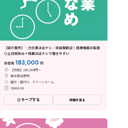
【紹介案件】＼力仕事ほぼナシ／未経験歓迎！医療機器の製造
◎土日祝休み＋残業ほぼナシで働きやすい
183,000
月収例
円
【月給】183,000円～
栃木県佐野市
組立・組付け、クリーンルーム
59669-00
キープする
詳細を見る