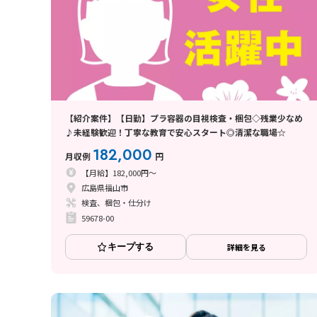
【紹介案件】【日勤】プラ容器の目視検査・梱包◇残業少なめ
♪未経験歓迎！丁寧な教育で安心スタート◎清潔な職場☆
182,000
月収例
円
【月給】182,000円～
広島県福山市
検査、梱包・仕分け
59678-00
キープする
詳細を見る