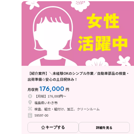
【紹介案件】＼未経験OKのシンプル作業／自動車部品の検査・
出荷準備☆安心の土日祝休み！
176,000
月収例
円
【月給】176,000円～
福島県いわき市
検査、組立・組付け、加工、クリーンルーム
59597-00
キープする
詳細を見る