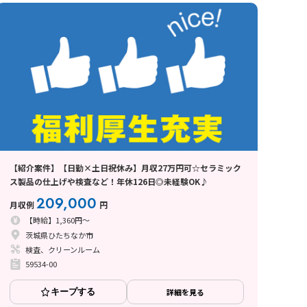
【紹介案件】【日勤×土日祝休み】月収27万円可☆セラミック
ス製品の仕上げや検査など！年休126日◎未経験OK♪
209,000
月収例
円
【時給】1,360円～
茨城県ひたちなか市
検査、クリーンルーム
59534-00
キープする
詳細を見る