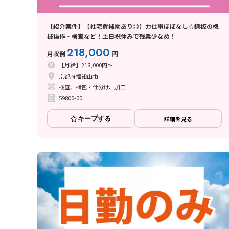
【紹介案件】【社宅費補助あり◎】力仕事ほぼなし☆銅板の機
械操作・検査など！土日祝休みで残業少なめ！
218,000
月収例
円
【月給】218,000円～
京都府福知山市
検査、梱包・仕分け、加工
59800-00
キープする
詳細を見る