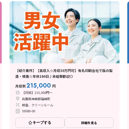
【紹介案件】【高収入☆月収30万円可】有名印刷会社で版の製
造・検査☆年休160日♪未経験歓迎◎
215,000
月収例
円
【月給】215,000円～
兵庫県神崎郡福崎町
検査、クリーンルーム
59580-00
キープする
詳細を見る