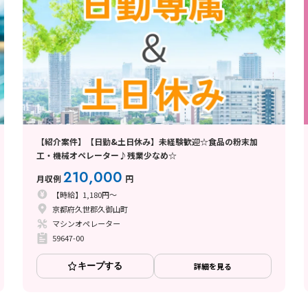
【紹介案件】【日勤&土日休み】未経験歓迎☆食品の粉末加
工・機械オペレーター♪残業少なめ☆
210,000
月収例
円
【時給】1,180円～
京都府久世郡久御山町
マシンオペレーター
59647-00
キープする
詳細を見る