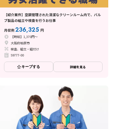
【紹介案件】空調管理された清潔なクリーンルーム内で、バル
ブ製品の組立や検査を行うお仕事
236,325
月収例
円
【時給】1,370円～
大阪府柏原市
検査、組立・組付け
59777-00
キープする
詳細を見る