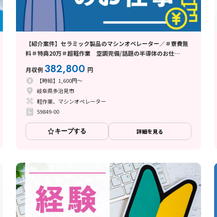
【紹介案件】セラミック製品のマシンオペレーター／＃寮費無
料＃特典20万＃超軽作業 空調完備/話題の半導体のお仕
事！！
382,800
月収例
円
【時給】1,600円～
岐阜県多治見市
軽作業、マシンオペレーター
59849-00
キープする
詳細を見る