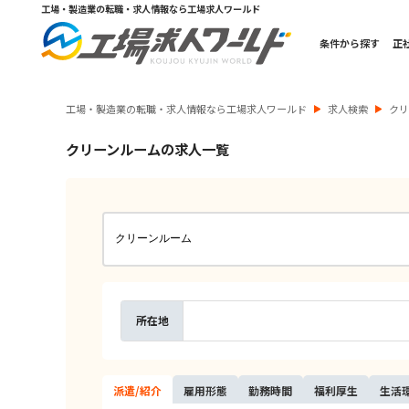
工場・製造業の転職・求人情報なら工場求人ワールド
条件から探す
正
工場・製造業の転職・求人情報なら工場求人ワールド
求人検索
ク
クリーンルームの求人一覧
所在地
派遣/
紹介
雇用
形態
勤務
時間
福利
厚生
生活