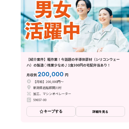
【紹介案件】軽作業！今話題の半導体部材（シリコンウェー
ハ）の製造◇残業少なめ♪1食300円の宅配弁当あり！
200,000
月収例
円
【月給】200,000円～
新潟県岩船郡関川村
加工、マシンオペレーター
59657-00
キープする
詳細を見る