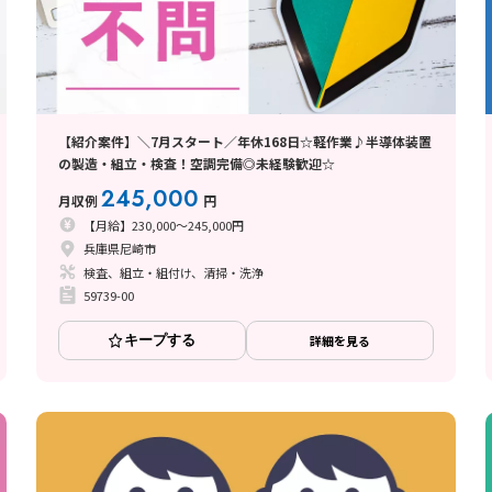
【紹介案件】＼7月スタート／年休168日☆軽作業♪半導体装置
の製造・組立・検査！空調完備◎未経験歓迎☆
245,000
月収例
円
【月給】230,000～245,000円
兵庫県尼崎市
検査、組立・組付け、清掃・洗浄
59739-00
キープする
詳細を見る