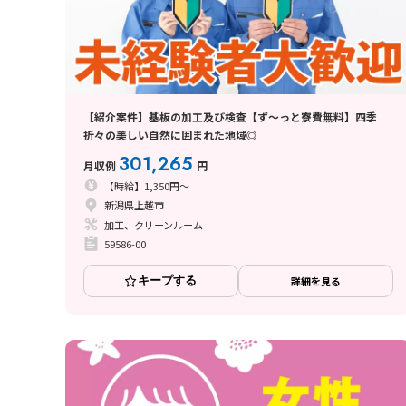
【紹介案件】基板の加工及び検査【ず～っと寮費無料】四季
折々の美しい自然に囲まれた地域◎
301,265
月収例
円
【時給】1,350円～
新潟県上越市
加工、クリーンルーム
59586-00
キープする
詳細を見る