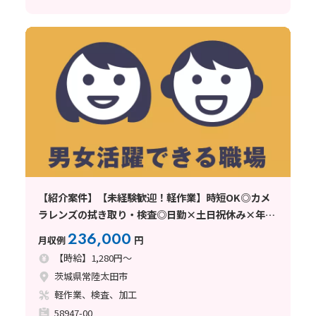
【紹介案件】【未経験歓迎！軽作業】時短OK◎カメ
ラレンズの拭き取り・検査◎日勤×土日祝休み×年休
133日♪
236,000
月収例
円
【時給】1,280円～
茨城県常陸太田市
軽作業、検査、加工
58947-00