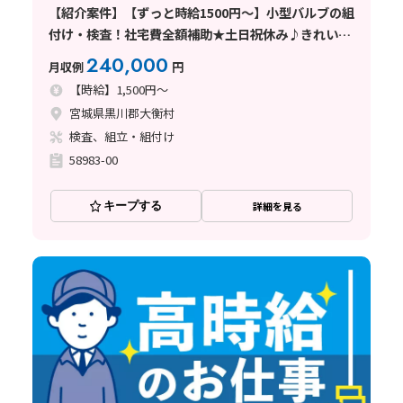
【紹介案件】【ずっと時給1500円～】小型バルブの組
付け・検査！社宅費全額補助★土日祝休み♪きれいな
職場◎
240,000
月収例
円
【時給】1,500円～
宮城県黒川郡大衡村
検査、組立・組付け
58983-00
キープする
詳細を見る