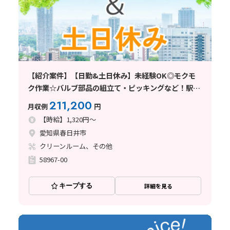
【紹介案件】【日勤&土日休み】未経験OK◎モクモ
ク作業☆バルブ部品の組立て・ピッキングなど！駅チ
カ徒歩10分♪
211,200
月収例
円
【時給】1,320円～
愛知県春日井市
クリーンルーム、その他
58967-00
キープする
詳細を見る