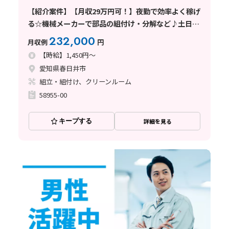
【紹介案件】【月収29万円可！】夜勤で効率よく稼げ
る☆機械メーカーで部品の組付け・分解など♪土日休
み◎
232,000
月収例
円
【時給】1,450円～
愛知県春日井市
組立・組付け、クリーンルーム
58955-00
キープする
詳細を見る