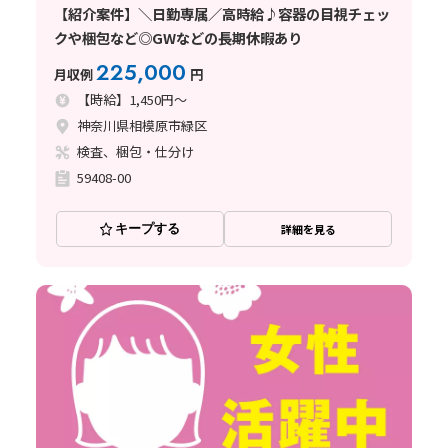
【紹介案件】＼日勤専属／高時給♪容器の目視チェッ
クや梱包など◎GWなどの長期休暇あり
225,000
月収例
円
【時給】1,450円～
神奈川県相模原市緑区
検査、梱包・仕分け
59408-00
キープする
詳細を見る