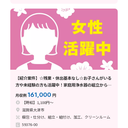
【紹介案件】☆残業・休出基本なし☆お子さんがいる
方や未経験の方も活躍中！家庭用浄水器の組立から完
成品の梱包！もくもく×繰り返し♪
161,000
月収例
円
【時給】1,100円～
滋賀県大津市
梱包・仕分け、組立・組付け、加工、クリーンルーム
59376-00