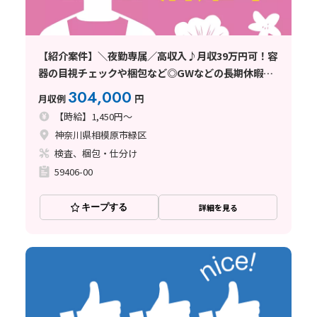
【紹介案件】＼夜勤専属／高収入♪月収39万円可！容
器の目視チェックや梱包など◎GWなどの長期休暇あ
り
304,000
月収例
円
【時給】1,450円～
神奈川県相模原市緑区
検査、梱包・仕分け
59406-00
キープする
詳細を見る