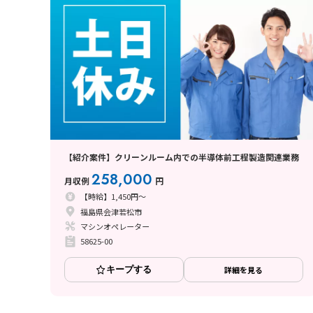
【紹介案件】クリーンルーム内での半導体前工程製造関連業務
258,000
月収例
円
【時給】1,450円～
福島県会津若松市
マシンオペレーター
58625-00
キープする
詳細を見る