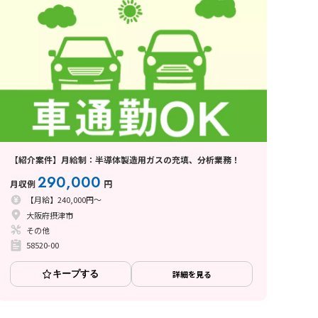
【紹介案件】月給制：半導体製造用ガスの充填、分析業務！
290,000
月収例
円
【月給】240,000円～
大阪府摂津市
その他
58520-00
キープする
詳細を見る