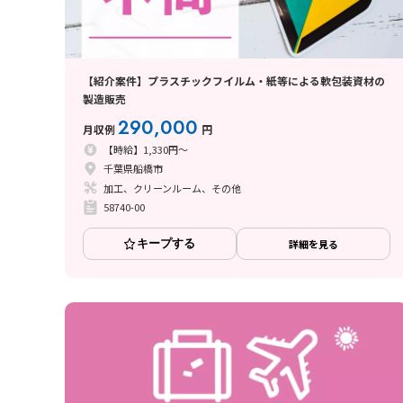
【紹介案件】プラスチックフイルム・紙等による軟包装資材の
製造販売
290,000
月収例
円
【時給】1,330円～
千葉県船橋市
加工、クリーンルーム、その他
58740-00
キープする
詳細を見る