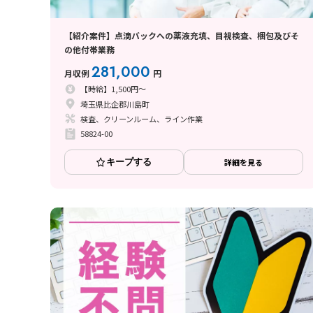
【紹介案件】点滴バックへの薬液充填、目視検査、梱包及びそ
の他付帯業務
281,000
月収例
円
【時給】1,500円～
埼玉県比企郡川島町
検査、クリーンルーム、ライン作業
58824-00
キープする
詳細を見る