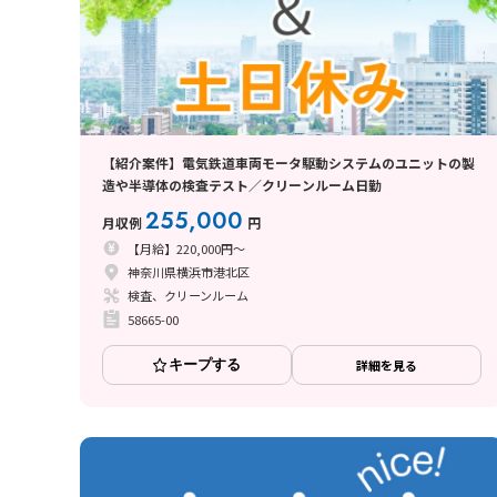
【紹介案件】電気鉄道車両モータ駆動システムのユニットの製
造や半導体の検査テスト／クリーンルーム日勤
255,000
月収例
円
【月給】220,000円～
神奈川県横浜市港北区
検査、クリーンルーム
58665-00
キープする
詳細を見る