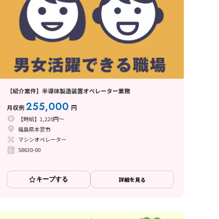
【紹介案件】半導体製造装置オペレーター業務
255,000
月収例
円
【時給】1,220円～
福島県本宮市
マシンオペレーター
58630-00
キープする
詳細を見る