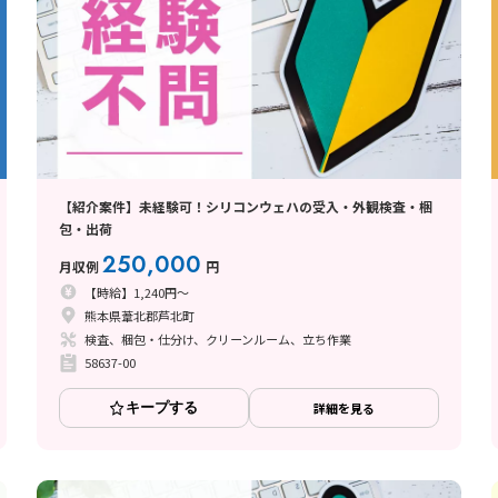
【紹介案件】未経験可！シリコンウェハの受入・外観検査・梱
包・出荷
250,000
月収例
円
【時給】1,240円～
熊本県葦北郡芦北町
検査、梱包・仕分け、クリーンルーム、立ち作業
58637-00
キープする
詳細を見る