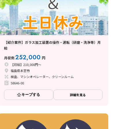
【紹介案件】ガラス加工装置の操作・運転（研磨・洗浄等）月
給
252,000
月収例
円
【月給】210,000円～
福島県本宮市
検査、マシンオペレーター、クリーンルーム
58646-00
キープする
詳細を見る