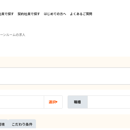
社員で探す
契約社員で探す
はじめての方へ
よくあるご質問
リーンルームの求人
選択
職種
環境
こだ
わり
条件