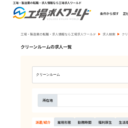
工場・製造業の転職・求人情報なら工場求人ワールド
条件から探す
正
工場・製造業の転職・求人情報なら工場求人ワールド
求人検索
ク
クリーンルームの求人一覧
所在地
派遣/
紹介
雇用
形態
勤務
時間
福利
厚生
生活