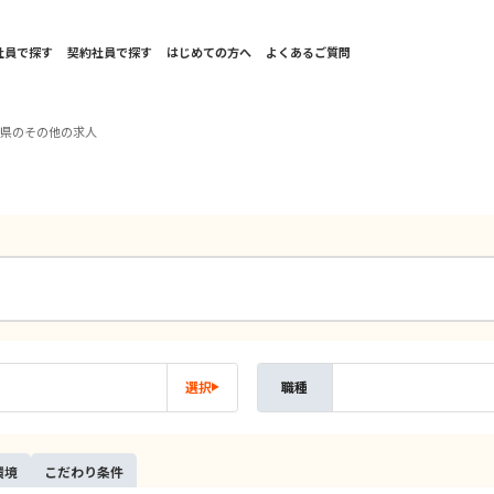
社員で探す
契約社員で探す
はじめての方へ
よくあるご質問
島県のその他の求人
選択
職種
環境
こだ
わり
条件