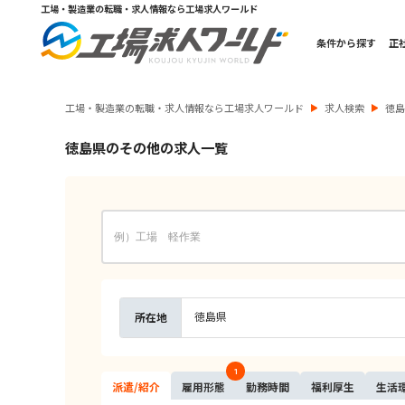
工場・製造業の転職・求人情報なら工場求人ワールド
条件から探す
正
工場・製造業の転職・求人情報なら工場求人ワールド
求人検索
徳
徳島県のその他の求人一覧
徳島県
所在地
1
派遣/
紹介
雇用
形態
勤務
時間
福利
厚生
生活