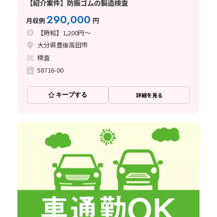
【紹介案件】防振ゴムの製造検査
290,000
月収例
円
【時給】1,200円～
大分県豊後高田市
検査
58716-00
キープする
詳細を見る