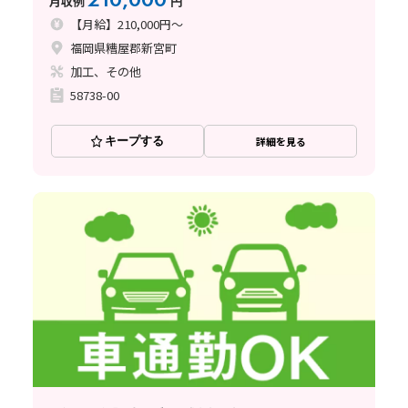
月収例
円
搬・ピッキング
【月給】210,000円～
福岡県糟屋郡新宮町
加工、その他
58738-00
キープする
詳細を見る