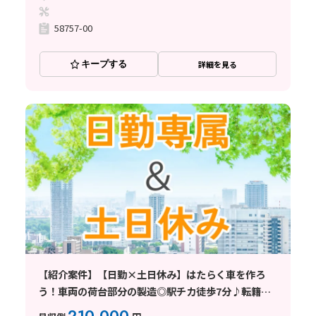
58757-00
キープする
詳細を見る
【紹介案件】【日勤×土日休み】はたらく車を作ろ
う！車両の荷台部分の製造◎駅チカ徒歩7分♪転籍支
援制度あり☆ 加工・機械操作・バリ取り・検品・運
210,000