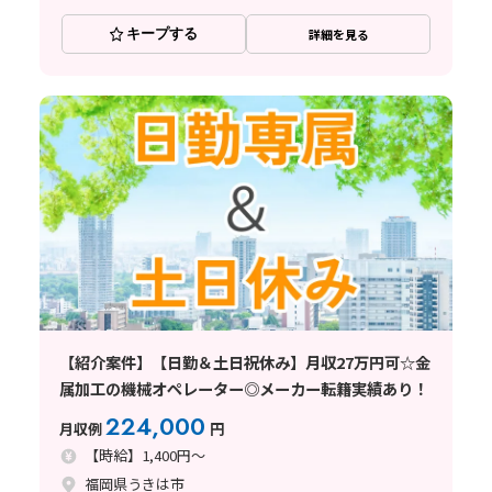
キープする
詳細を見る
【紹介案件】【日勤＆土日祝休み】月収27万円可☆金
属加工の機械オペレーター◎メーカー転籍実績あり！
224,000
月収例
円
【時給】1,400円～
福岡県うきは市