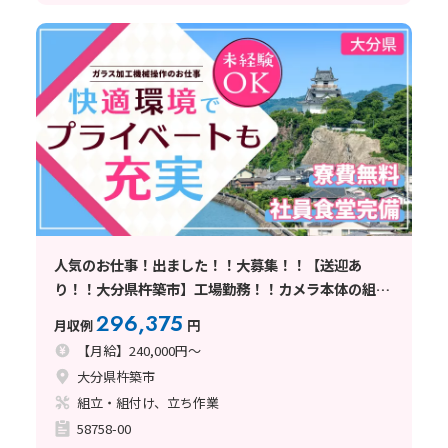
人気のお仕事！出ました！！大募集！！【送迎あ
り！！大分県杵築市】工場勤務！！カメラ本体の組立
♪ ★寮費無料★ 大分県きつきしのお仕事
296,375
月収例
円
【月給】240,000円～
大分県杵築市
組立・組付け、立ち作業
58758-00