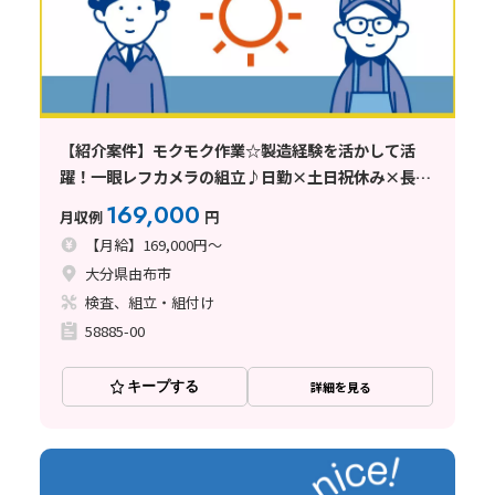
【紹介案件】モクモク作業☆製造経験を活かして活
躍！一眼レフカメラの組立♪日勤×土日祝休み×長期
休暇あり
169,000
月収例
円
【月給】169,000円～
大分県由布市
検査、組立・組付け
58885-00
キープする
詳細を見る