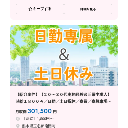
キープする
詳細を見る
【紹介案件】【２０～３０代実務経験者活躍中求人】
時給１８００円／日勤／土日祝休／寮費／寮駐車場無
料・寮～車３０分
301,500
月収例
円
【時給】1,800円～
熊本県玉名郡南関町