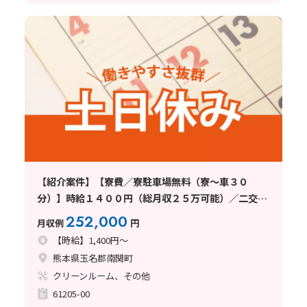
【紹介案件】【寮費／寮駐車場無料（寮～車３０
分）】時給１４００円（総月収２５万可能）／二交替
／土日休みの求人！
252,000
月収例
円
【時給】1,400円～
熊本県玉名郡南関町
クリーンルーム、その他
61205-00