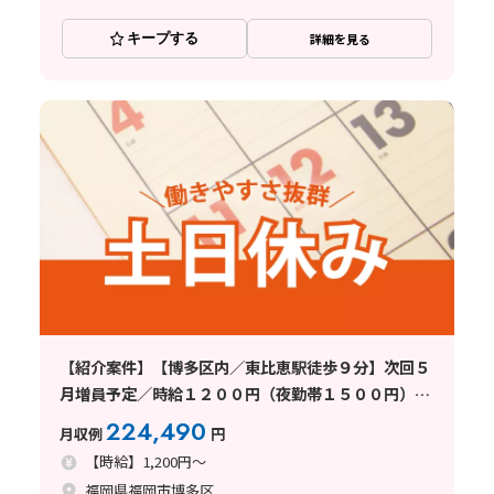
キープする
詳細を見る
【紹介案件】【博多区内／東比恵駅徒歩９分】次回５
月増員予定／時給１２００円（夜勤帯１５００円）／
二交替／土日休
224,490
月収例
円
【時給】1,200円～
福岡県福岡市博多区