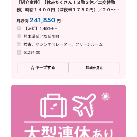
【紹介案件】【休みたくさん！３勤３休／二交替勤
務】時給１４００円（深夜帯１７５０円）／２０～３
０代女性活躍中求人
241,850
月収例
円
【時給】1,400円～
熊本県菊池郡菊陽町
検査、マシンオペレーター、クリーンルーム
61214-00
キープする
詳細を見る