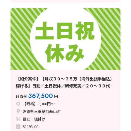
【紹介案件】【月収３０～３５万（海外出張手当込）
稼げる】日勤／土日祝休／研修充実／２０～３０代男
女未経験者活躍中
367,500
月収例
円
【時給】1,300円～
佐賀県三養基郡基山町
組立・組付け
61193-00