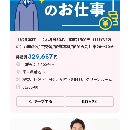
【紹介案件】【大増員50名】時給1500円（月収32万
可）/4勤2休/二交替/寮費無料/寮から会社車20～30分
329,687
月収例
円
【時給】1,500円～
熊本県菊池市
検査、梱包・仕分け、組立・組付け、クリーンルーム
61208-00
キープする
詳細を見る