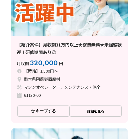
【紹介案件】月収例31万円以上★寮費無料★未経験歓
迎！研修期間あり◎
320,000
月収例
円
【時給】1,500円～
熊本県阿蘇郡西原村
マシンオペレーター、メンテナンス・保全
61130-00
キープする
詳細を見る