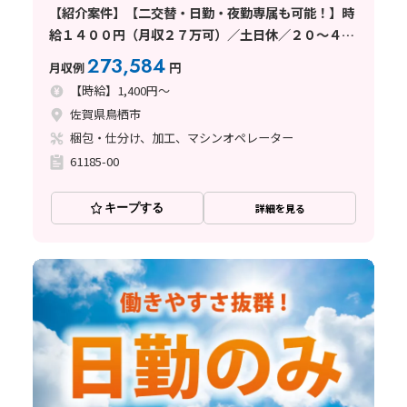
【紹介案件】【二交替・日勤・夜勤専属も可能！】時
給１４００円（月収２７万可）／土日休／２０～４０
代未経験者活躍中
273,584
月収例
円
【時給】1,400円～
佐賀県鳥栖市
梱包・仕分け、加工、マシンオペレーター
61185-00
キープする
詳細を見る