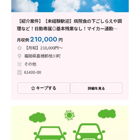
【紹介案件】【未経験歓迎】病院食の下ごしらえや調
理など！日勤専属◎基本残業なし！マイカー通勤
OK☆
210,000
月収例
円
【月給】210,000円～
福岡県嘉穂郡桂川町
その他
61430-00
キープする
詳細を見る