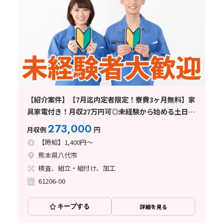
【紹介案件】【7月迄内定者限定！寮費3ヶ月無料】家
具家電付き！月収27万円可◎未経験から始める土日休
みのお仕事
273,000
月収例
円
【時給】1,400円～
熊本県八代市
検査、組立・組付け、加工
61206-00
キープする
詳細を見る