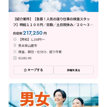
【紹介案件】【急募！人気の座り仕事の検査スタッ
フ】時給１１００円／日勤／土日祝休み／２０～３０
代未経験者活躍中
217,250
月収例
円
【時給】1,100円～
熊本県山鹿市
検査、梱包・仕分け、座り作業
61181-00
キープする
詳細を見る