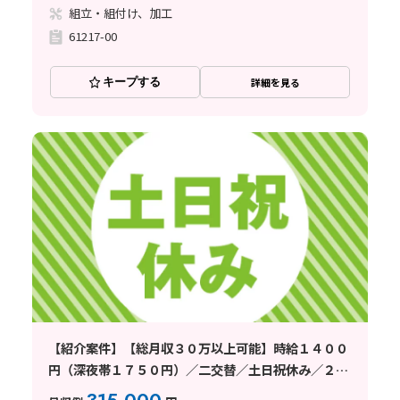
組立・組付け、加工
61217-00
キープする
詳細を見る
【紹介案件】【総月収３０万以上可能】時給１４００
円（深夜帯１７５０円）／二交替／土日祝休み／２０
～３０代男女活躍