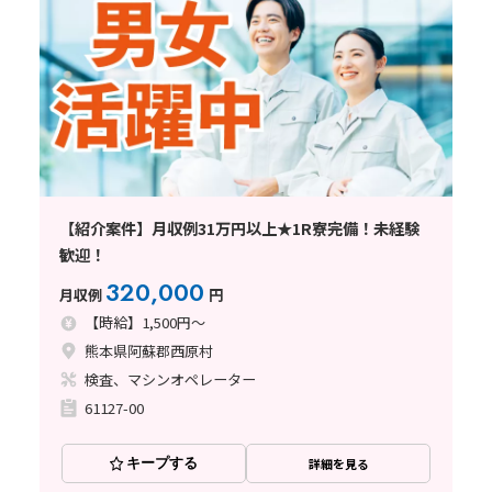
【紹介案件】月収例31万円以上★1R寮完備！未経験
歓迎！
320,000
月収例
円
【時給】1,500円～
熊本県阿蘇郡西原村
検査、マシンオペレーター
61127-00
キープする
詳細を見る