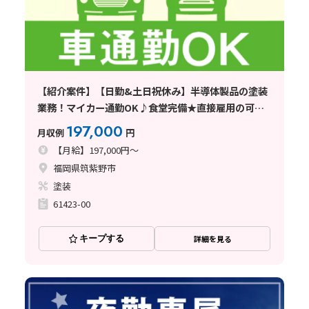
【紹介案件】【日勤&土日祝休み】半導体製品の塗装
業務！マイカー通勤OK♪食堂完備★直接雇用の可能
性あり
197,000
月収例
円
【月給】197,000円～
福岡県筑紫野市
塗装
61423-00
キープする
詳細を見る