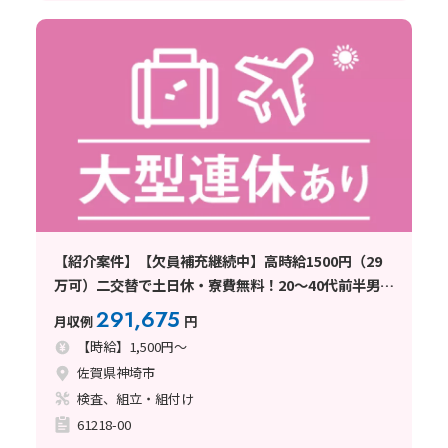
【紹介案件】【欠員補充継続中】高時給1500円（29
万可）二交替で土日休・寮費無料！20～40代前半男性
活躍中！
291,675
月収例
円
【時給】1,500円～
佐賀県神埼市
検査、組立・組付け
61218-00