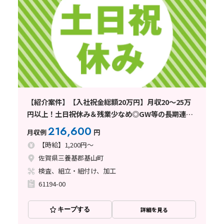
【紹介案件】【入社祝金総額20万円】月収20～25万
円以上！土日祝休み＆残業少なめ◎GW等の長期連休
も！駅チカ5分
216,600
月収例
円
【時給】1,200円～
佐賀県三養基郡基山町
検査、組立・組付け、加工
61194-00
キープする
詳細を見る