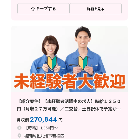
キープする
詳細を見る
【紹介案件】【未経験者活躍中の求人】時給１３５０
円（月収２７万可能）／二交替／土日祝休で予定が組
みやすい職場
270,844
月収例
円
【時給】1,350円～
福岡県北九州市若松区