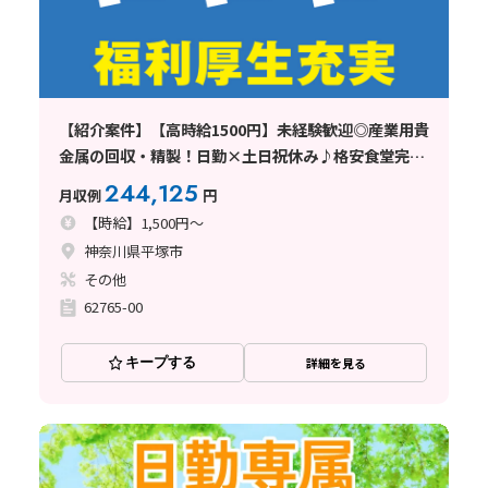
【紹介案件】【高時給1500円】未経験歓迎◎産業用貴
金属の回収・精製！日勤×土日祝休み♪格安食堂完備
☆
244,125
月収例
円
【時給】1,500円～
神奈川県平塚市
その他
62765-00
キープする
詳細を見る