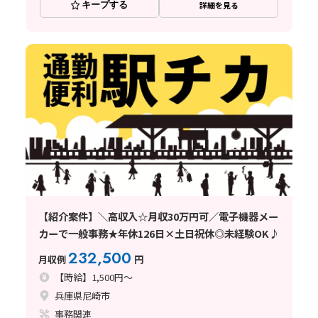
キープする
詳細を見る
【紹介案件】＼高収入☆月収30万円可／電子機器メー
カーで一般事務★年休126日×土日祝休◎未経験OK♪
232,500
月収例
円
【時給】1,500円～
兵庫県尼崎市
事務関連