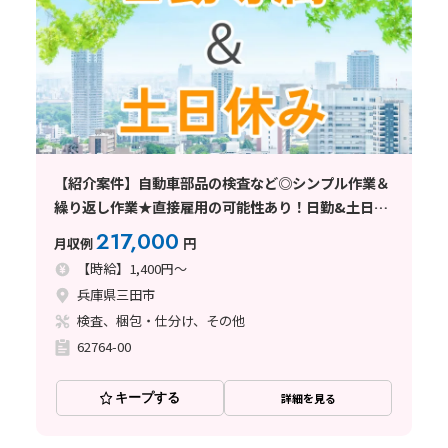
【紹介案件】自動車部品の検査など◎シンプル作業＆
繰り返し作業★直接雇用の可能性あり！日勤&土日休
み♪
217,000
月収例
円
【時給】1,400円～
兵庫県三田市
検査、梱包・仕分け、その他
62764-00
キープする
詳細を見る