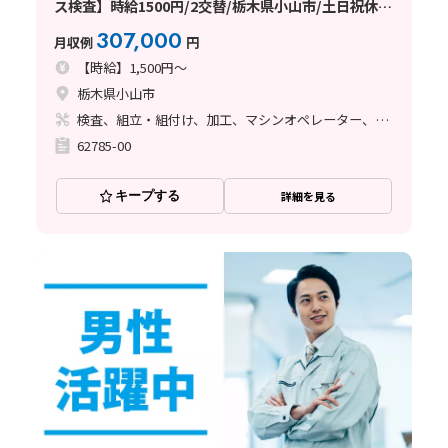
ス検査】時給1500円/2交替/栃木県小山市/土日祝休
み/男性活躍中/マイカー通勤OK/固定費が浮いて月収
307,000
月収例
円
例30.7万円以上・手取りもウレシイ♪
【時給】1,500円～
栃木県小山市
検査、組立・組付け、加工、マシンオペレーター、ライン作業
62785-00
キープする
詳細を見る