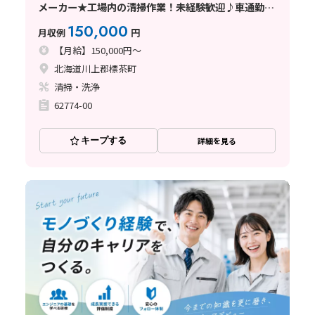
メーカー★工場内の清掃作業！未経験歓迎♪車通勤
OK
150,000
月収例
円
【月給】150,000円～
北海道川上郡標茶町
清掃・洗浄
62774-00
キープする
詳細を見る