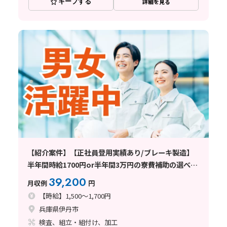
キープする
詳細を見る
【紹介案件】【正社員登用実績あり/ブレーキ製造】
半年間時給1700円or半年間3万円の寮費補助の選べる
特典/2交替/兵庫県伊丹市昆陽北昆陽北/シフト制/即入
39,200
月収例
円
寮可/お仕事満足度85％/面接時内定O
【時給】1,500～1,700円
兵庫県伊丹市
検査、組立・組付け、加工