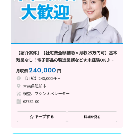
【紹介案件】【社宅費全額補助×月収25万円可】基本
残業なし！電子部品の製造業務など★未経験OK♪車
通勤可
240,000
月収例
円
【月給】240,000円～
青森県弘前市
検査、マシンオペレーター
62782-00
キープする
詳細を見る