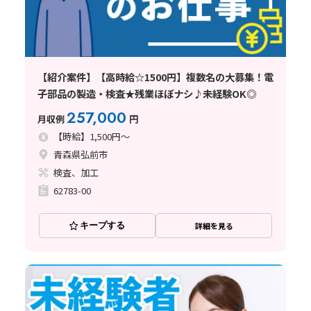
【紹介案件】【高時給☆1500円】複数名の大募集！電
子部品の製造・検査★残業ほぼナシ♪未経験OK◎
257,000
月収例
円
【時給】1,500円～
青森県弘前市
検査、加工
62783-00
キープする
詳細を見る