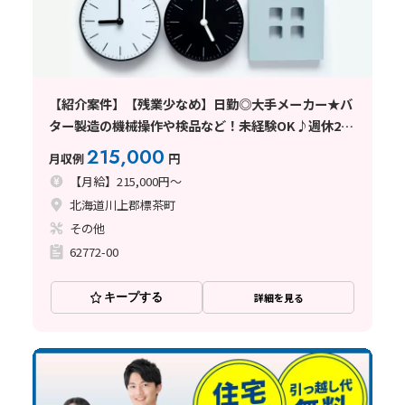
【紹介案件】【残業少なめ】日勤◎大手メーカー★バ
ター製造の機械操作や検品など！未経験OK♪週休2日
◎
215,000
月収例
円
【月給】215,000円～
北海道川上郡標茶町
その他
62772-00
キープする
詳細を見る