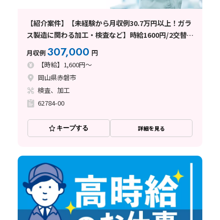
【紹介案件】【未経験から月収例30.7万円以上！ガラ
ス製造に関わる加工・検査など】時給1600円/2交替/
岡山県赤磐市釣井/土日祝休み/残業少なめ/即入寮OK/
307,000
月収例
円
年間最大72円の定着祝金で実質寮費
【時給】1,600円～
岡山県赤磐市
検査、加工
62784-00
キープする
詳細を見る