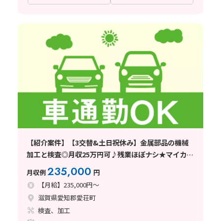
【紹介案件】【3交替&土日祝休み】金属部品の機械
加工と検査◎月収25万円可♪残業ほぼナシ★マイカー
通勤OK！
235,000
月収例
円
【月給】235,000円～
滋賀県愛知郡愛荘町
検査、加工