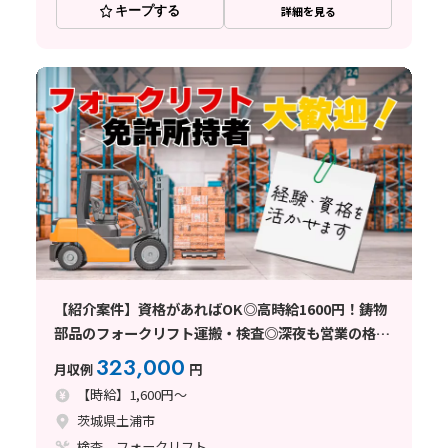
キープする
詳細を見る
【紹介案件】資格があればOK◎高時給1600円！鋳物
部品のフォークリフト運搬・検査◎深夜も営業の格安
食堂アリ☆土日休み＋長期休暇あり！
323,000
月収例
円
【時給】1,600円～
茨城県土浦市
検査、フォークリフト