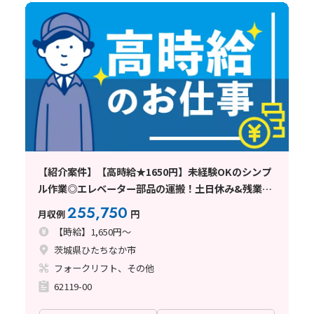
【紹介案件】【高時給★1650円】未経験OKのシンプ
ル作業◎エレベーター部品の運搬！土日休み&残業少
なめ♪
255,750
月収例
円
【時給】1,650円～
茨城県ひたちなか市
フォークリフト、その他
62119-00