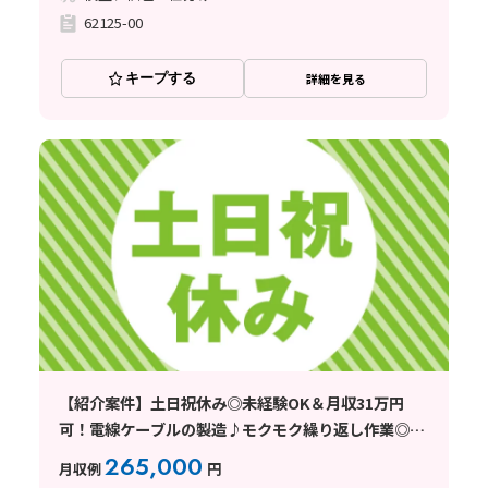
62125-00
キープする
詳細を見る
【紹介案件】土日祝休み◎未経験OK＆月収31万円
可！電線ケーブルの製造♪モクモク繰り返し作業◎社
宅費全額補助
265,000
月収例
円