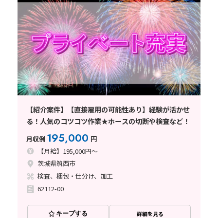
【紹介案件】【直接雇用の可能性あり】経験が活かせ
る！人気のコツコツ作業★ホースの切断や検査など！
195,000
月収例
円
【月給】195,000円～
茨城県筑西市
検査、梱包・仕分け、加工
62112-00
キープする
詳細を見る