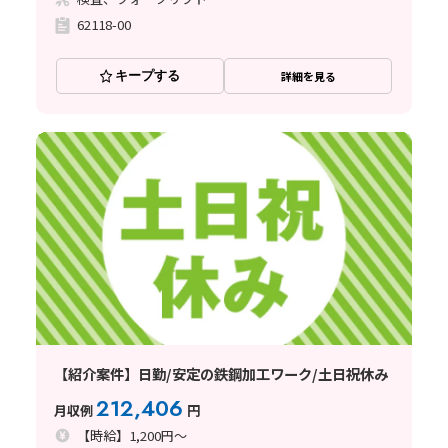
62118-00
キープする
詳細を見る
【紹介案件】日勤/安定の鉄鋼加工ワーク/土日祝休み
212,406
月収例
円
【時給】1,200円～