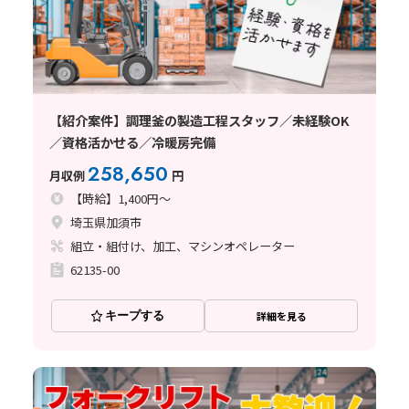
【紹介案件】調理釜の製造工程スタッフ／未経験OK
／資格活かせる／冷暖房完備
258,650
月収例
円
【時給】1,400円～
埼玉県加須市
組立・組付け、加工、マシンオペレーター
62135-00
キープする
詳細を見る