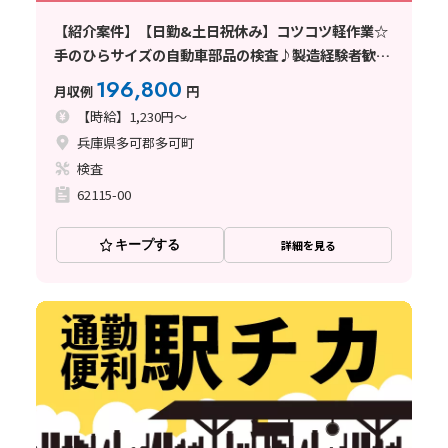
【紹介案件】【日勤&土日祝休み】コツコツ軽作業☆
手のひらサイズの自動車部品の検査♪製造経験者歓迎
◎
196,800
月収例
円
【時給】1,230円～
兵庫県多可郡多可町
検査
62115-00
キープする
詳細を見る