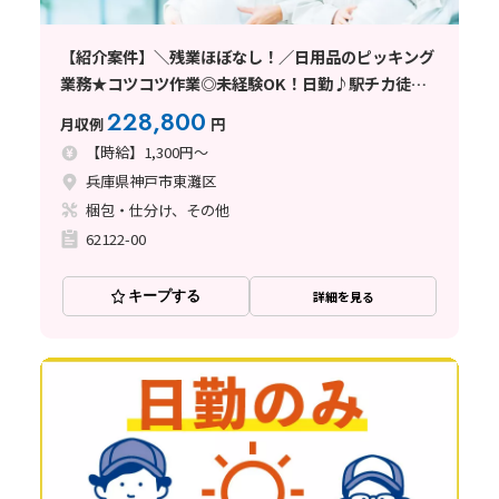
【紹介案件】＼残業ほぼなし！／日用品のピッキング
業務★コツコツ作業◎未経験OK！日勤♪駅チカ徒歩
10分
228,800
月収例
円
【時給】1,300円～
兵庫県神戸市東灘区
梱包・仕分け、その他
62122-00
キープする
詳細を見る