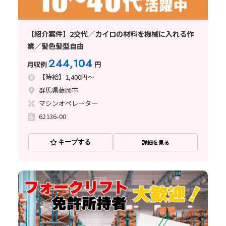
【紹介案件】2交代／カイロの材料を機械に入れる作
業／髪色髪型自由
244,104
月収例
円
【時給】1,400円～
群馬県藤岡市
マシンオペレーター
62136-00
キープする
詳細を見る