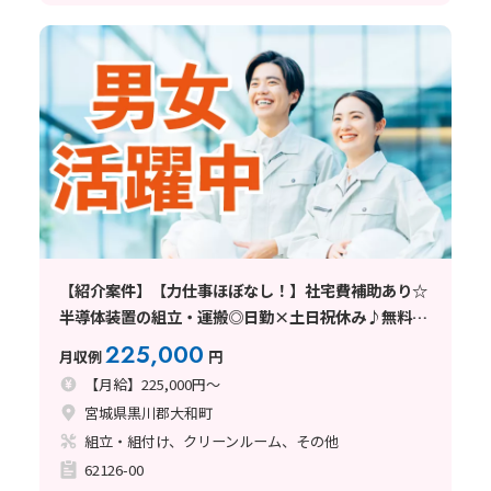
【紹介案件】【力仕事ほぼなし！】社宅費補助あり☆
半導体装置の組立・運搬◎日勤×土日祝休み♪無料送
迎あり！
225,000
月収例
円
【月給】225,000円～
宮城県黒川郡大和町
組立・組付け、クリーンルーム、その他
62126-00