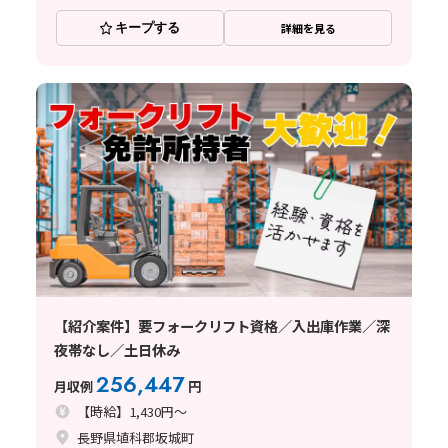
キープする
詳細を見る
【紹介案件】要フォークリフト資格／入出庫作業／深
夜帯なし／土日休み
256,447
月収例
円
【時給】1,430円～
長野県埴科郡坂城町