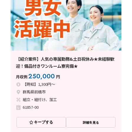
【紹介案件】人気の専属勤務&土日祝休み★未経験歓
迎！備品付きワンルーム寮完備★
250,000
月収例
円
【時給】1,300円～
群馬県前橋市
組立・組付け、加工
61857-00
キープする
詳細を見る