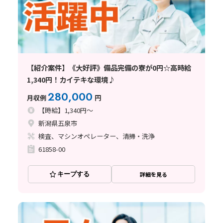
【紹介案件】《大好評》備品完備の寮が0円☆高時給
1,340円！カイテキな環境♪
280,000
月収例
円
【時給】1,340円～
新潟県五泉市
検査、マシンオペレーター、清掃・洗浄
61858-00
キープする
詳細を見る