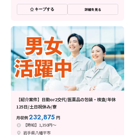
キープする
詳細を見る
【紹介案件】日勤or2交代/医薬品の包装・検査/年休
125日/土日祝休み/寮
232,875
月収例
円
【時給】1,350円～
岩手県八幡平市