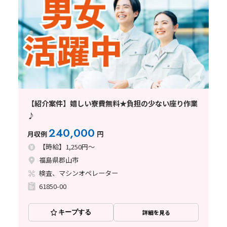
【紹介案件】嬉しい寮費無料★負担の少ない座り作業
♪
240,000
月収例
円
【時給】1,250円～
福島県郡山市
検査、マシンオペレーター
61850-00
キープする
詳細を見る