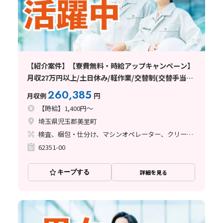
【紹介案件】【寮費無料・時給アップキャンペーン】
月収27万円以上/土日休み/軽作業/交替制(交替手当て
あり)/未経験者歓迎/20～40代の男女活躍中/車通勤可
260,385
月収例
円
能/日払い・週払い制度あり
【時給】1,400円～
埼玉県児玉郡美里町
検査、梱包・仕分け、マシンオペレーター、クリーンルーム
62351-00
キープする
詳細を見る