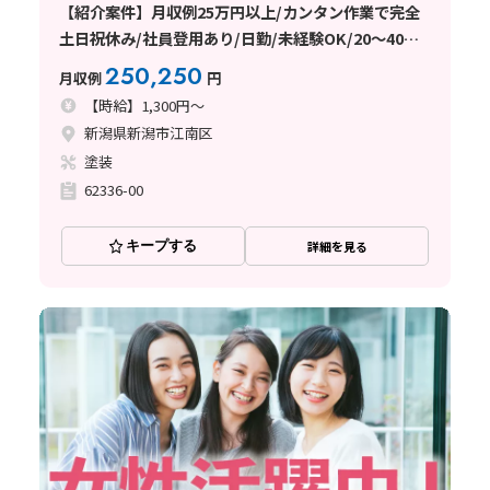
【紹介案件】月収例25万円以上/カンタン作業で完全
土日祝休み/社員登用あり/日勤/未経験OK/20～40代
の活躍中/日払い・週払い制度あり
250,250
月収例
円
【時給】1,300円～
新潟県新潟市江南区
塗装
62336-00
キープする
詳細を見る