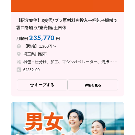
【紹介案件】3交代/プラ原材料を投入→梱包→機械で
袋口を縫う/寮完備/土日休
235,770
月収例
円
【時給】1,360円～
埼玉県川越市
梱包・仕分け、加工、マシンオペレーター、清掃・洗浄
62352-00
キープする
詳細を見る