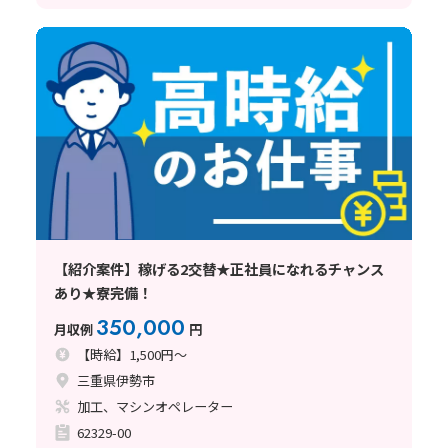
【紹介案件】稼げる2交替★正社員になれるチャンス
あり★寮完備！
350,000
月収例
円
【時給】1,500円～
三重県伊勢市
加工、マシンオペレーター
62329-00