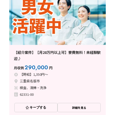
【紹介案件】【月28万円以上可】寮費無料！未経験歓
迎♪
290,000
月収例
円
【時給】1,350円～
三重県名張市
検査、清掃・洗浄
62331-00
キープする
詳細を見る