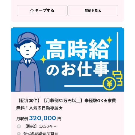
キープする
詳細を見る
【紹介案件】【月収例31万円以上】未経験OK★寮費
無料！人気の日勤専属★
320,000
月収例
円
【時給】1,650円～
茨城県稲敷郡阿見町