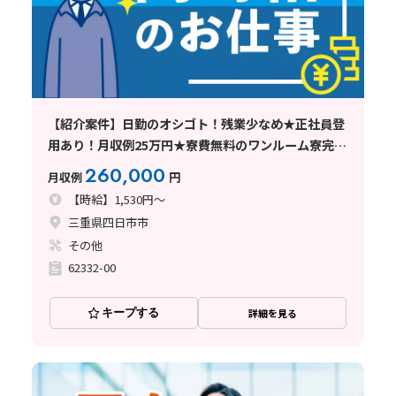
【紹介案件】日勤のオシゴト！残業少なめ★正社員登
用あり！月収例25万円★寮費無料のワンルーム寮完
備！
260,000
月収例
円
【時給】1,530円～
三重県四日市市
その他
62332-00
キープする
詳細を見る