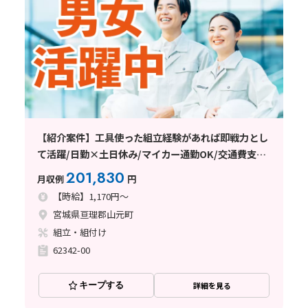
【紹介案件】工具使った組立経験があれば即戦力とし
て活躍/日勤×土日休み/マイカー通勤OK/交通費支給
あり
201,830
月収例
円
【時給】1,170円～
宮城県亘理郡山元町
組立・組付け
62342-00
キープする
詳細を見る