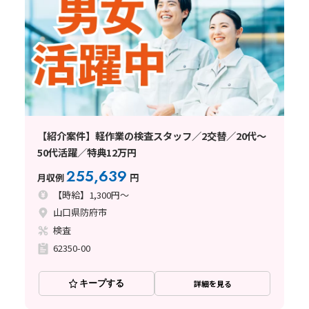
【紹介案件】軽作業の検査スタッフ／2交替／20代～
50代活躍／特典12万円
255,639
月収例
円
【時給】1,300円～
山口県防府市
検査
62350-00
キープする
詳細を見る