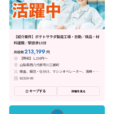
【紹介案件】ポテトサラダ製造工場・日勤／検品・材
料運搬／駅徒歩13分
213,199
月収例
円
【時給】1,150円～
山梨県西八代郡市川三郷町
検査、梱包・仕分け、マシンオペレーター、清掃・洗浄
62320-00
キープする
詳細を見る