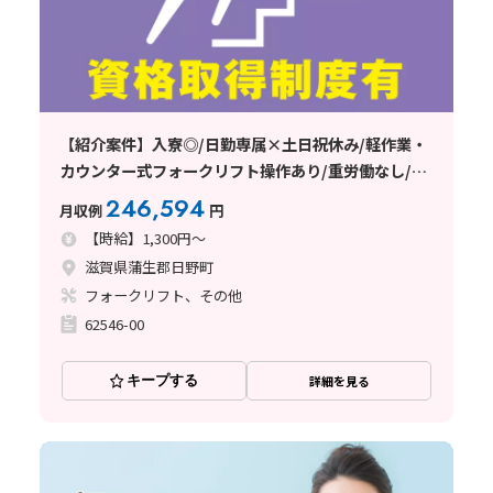
【紹介案件】入寮◎/日勤専属×土日祝休み/軽作業・
カウンター式フォークリフト操作あり/重労働なし/週
払い制度あり/未経験者歓迎♪
246,594
月収例
円
【時給】1,300円～
滋賀県蒲生郡日野町
フォークリフト、その他
62546-00
キープする
詳細を見る