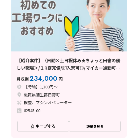
【紹介案件】〈日勤×土日祝休み★ちょっと田舎の優
しい職場＞/１R寮完備/即入寮可◎/マイカー通勤可
能/工場・製造未経験の方大歓迎！
234,000
月収例
円
【時給】1,300円～
滋賀県蒲生郡日野町
検査、マシンオペレーター
62545-00
キープする
詳細を見る