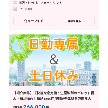
梱包・仕分け、フォークリフト
62550-00
キープする
詳細を見る
【紹介案件】【快適な寮完備！生薬製剤のパレット積
み・機械操作】時給1550円/日勤/千葉県香取郡多古
町/土日祝休み/空調完備/未経験OK/残業少なめ/住み
266,000
月収例
円