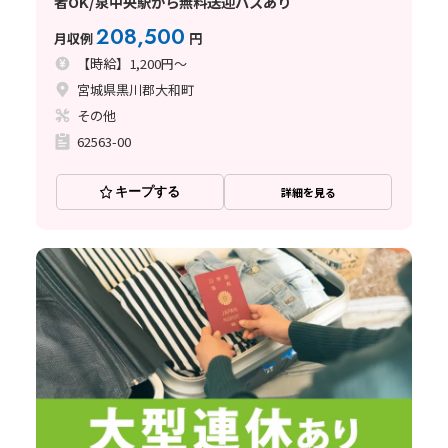
者OK/泉中央駅から無料送迎バスあり
208,500
月収例
円
【時給】1,200円～
宮城県黒川郡大和町
その他
62563-00
キープする
詳細を見る