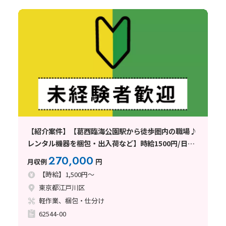
【紹介案件】【葛西臨海公園駅から徒歩圏内の職場♪
レンタル機器を梱包・出入荷など】時給1500円/日勤
専属/東京都江戸川区臨海町/土日休み/未経験歓迎/基
270,000
月収例
円
本残業なし/男性多数活躍中！
【時給】1,500円～
東京都江戸川区
軽作業、梱包・仕分け
62544-00