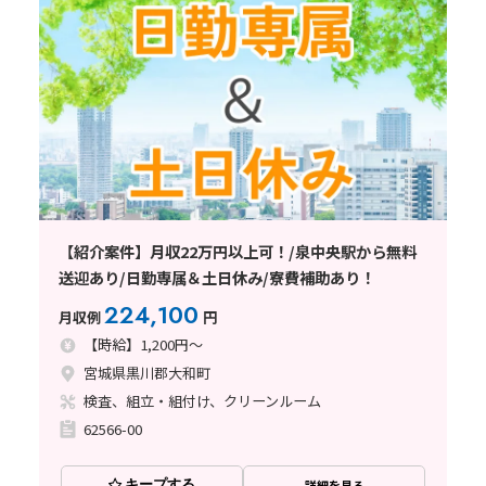
【紹介案件】月収22万円以上可！/泉中央駅から無料
送迎あり/日勤専属＆土日休み/寮費補助あり！
224,100
月収例
円
【時給】1,200円～
宮城県黒川郡大和町
検査、組立・組付け、クリーンルーム
62566-00
キープする
詳細を見る