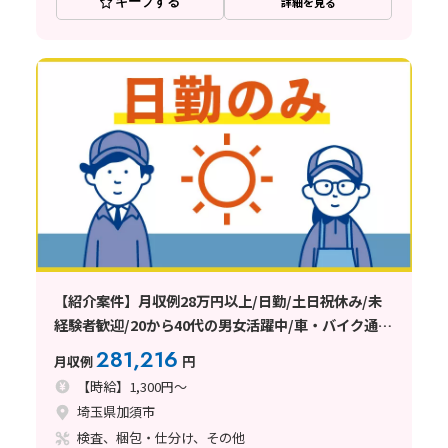
キープする
詳細を見る
【紹介案件】月収例28万円以上/日勤/土日祝休み/未
経験者歓迎/20から40代の男女活躍中/車・バイク通勤
可能/日払い・週払い制度あり
281,216
月収例
円
【時給】1,300円～
埼玉県加須市
検査、梱包・仕分け、その他