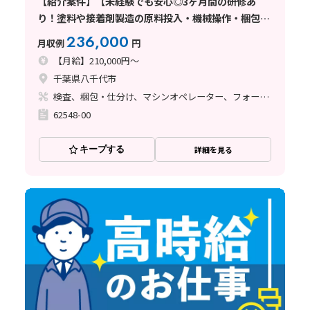
【紹介案件】【未経験でも安心◎3ヶ月間の研修あ
り！塗料や接着剤製造の原料投入・機械操作・梱包】
月給21万円/3交替/千葉県八千代市/土日休み/寮完備/
236,000
月収例
円
フォークリフトの資格取得支援制度
【月給】210,000円～
千葉県八千代市
検査、梱包・仕分け、マシンオペレーター、フォークリフト、塗装
62548-00
キープする
詳細を見る