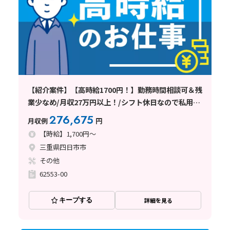
【紹介案件】【高時給1700円！】勤務時間相談可＆残
業少なめ/月収27万円以上！/シフト休日なので私用も
楽に済ませられる◎/車通勤可能！
276,675
月収例
円
【時給】1,700円～
三重県四日市市
その他
62553-00
キープする
詳細を見る