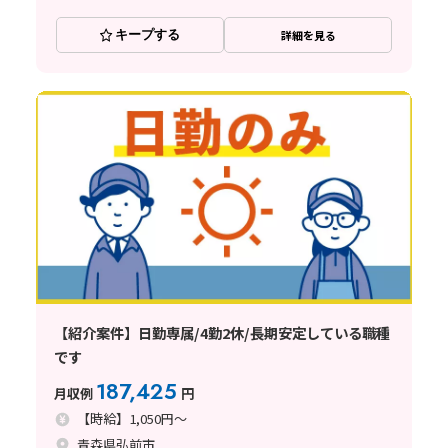
キープする
詳細を見る
【紹介案件】日勤専属/4勤2休/長期安定している職種
です
187,425
月収例
円
【時給】1,050円～
青森県弘前市