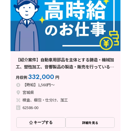
【紹介案件】自動車用部品を主体とする鋳造・機械加
工、塑性加工、音響製品の製造・販売を行っている企
業でのお仕事
332,000
月収例
円
【時給】1,560円～
宮城県
検査、梱包・仕分け、加工
62586-00
キープする
詳細を見る