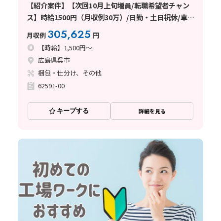
【紹介案件】【次回10月上旬増員/転職希望者チャン
ス】時給1500円（月収例30万）/日勤・土日祝休/車通
勤可
305,625
月収例
円
【時給】1,500円～
広島県呉市
梱包・仕分け、その他
62591-00
キープする
詳細を見る