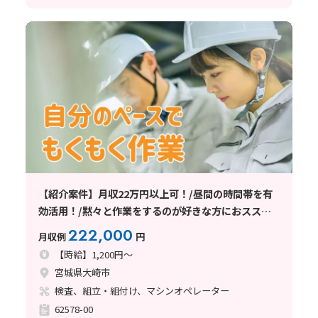
【紹介案件】月収22万円以上可！/昼間の時間帯を有
効活用！/黙々と作業をするのが好きな方におススメ
♪
222,000
月収例
円
【時給】1,200円～
宮城県大崎市
検査、組立・組付け、マシンオペレーター
62578-00