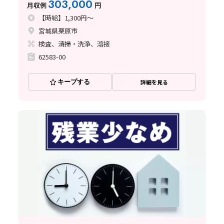
303,000
月収例
円
【時給】1,300円～
宮城県栗原市
検査、清掃・洗浄、溶接
62583-00
キープする
詳細を見る