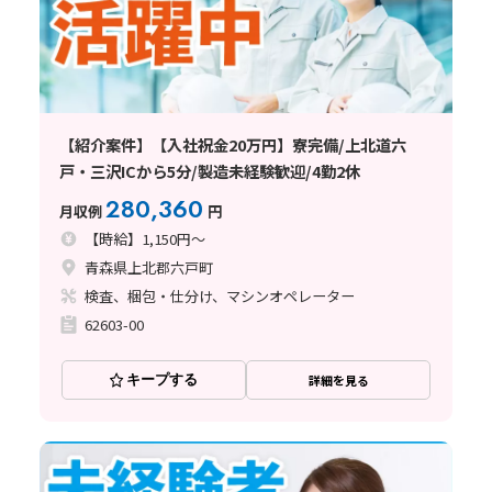
【紹介案件】【入社祝金20万円】寮完備/上北道六
戸・三沢ICから5分/製造未経験歓迎/4勤2休
280,360
月収例
円
【時給】1,150円～
青森県上北郡六戸町
検査、梱包・仕分け、マシンオペレーター
62603-00
キープする
詳細を見る