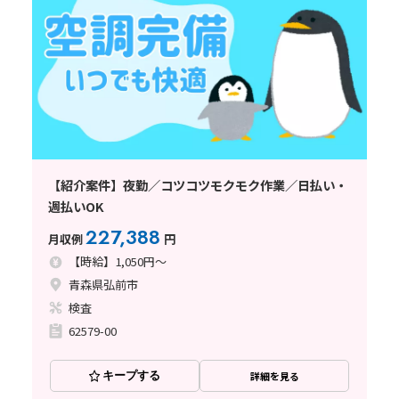
【紹介案件】夜勤／コツコツモクモク作業／日払い・
週払いOK
227,388
月収例
円
【時給】1,050円～
青森県弘前市
検査
62579-00
キープする
詳細を見る