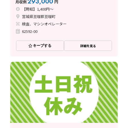
293,000
月収例
円
【時給】1,400円～
宮城県亘理郡亘理町
検査、マシンオペレーター
62592-00
キープする
詳細を見る