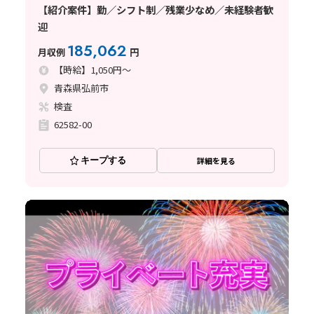
【紹介案件】勤／シフト制／残業少なめ／未経験者歓
迎
185,062
月収例
円
【時給】1,050円～
青森県弘前市
検査
62582-00
キープする
詳細を見る