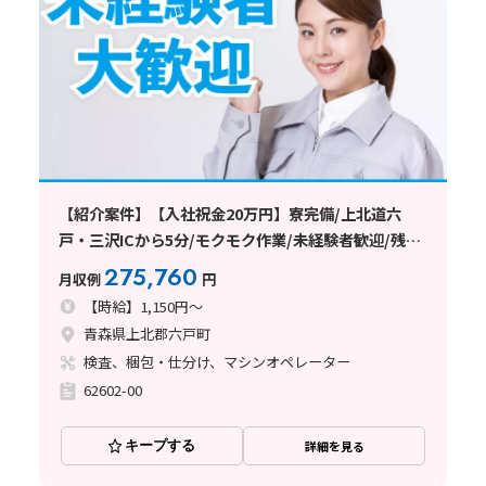
【紹介案件】【入社祝金20万円】寮完備/上北道六
戸・三沢ICから5分/モクモク作業/未経験者歓迎/残業
ができない方も相談OK
275,760
月収例
円
【時給】1,150円～
青森県上北郡六戸町
検査、梱包・仕分け、マシンオペレーター
62602-00
キープする
詳細を見る