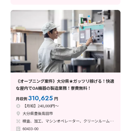
《オープニング案件》大分県★ガッツリ稼げる！快適
な屋内でOA機器の製造業務！寮費無料！
310,625
月収例
円
【月給】240,000円～
大分県豊後高田市
検査、加工、マシンオペレーター、クリーンルーム、清掃・洗浄、立ち作業
60433-00