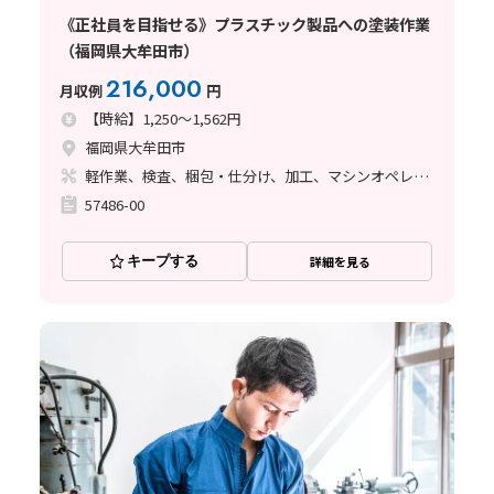
《正社員を目指せる》プラスチック製品への塗装作業
（福岡県大牟田市）
216,000
月収例
円
【時給】1,250～1,562円
福岡県大牟田市
軽作業、検査、梱包・仕分け、加工、マシンオペレーター、立ち作業、塗装、バリ取り
57486-00
キープする
詳細を見る