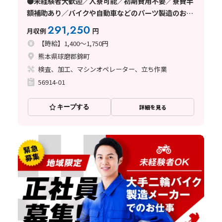
●未経験者大歓迎／入寮可能／初期費用不要／寮費半
額補助あり／バイクや自動車などのパーツ製造のお仕
事です。(球磨郡錦町)
291,250
月収例
円
【時給】1,400～1,750円
熊本県球磨郡錦町
検査、加工、マシンオペレーター、立ち作業
56914-01
キープする
詳細を見る