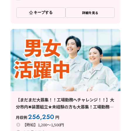
キープする
詳細を見る
【まだまだ大募集！！工場勤務へチャレンジ！！】大
分市内✖装置組立★未経験の方も大募集！工場勤務は
ココから 土日休み✖日勤♪50代も活躍中♪
256,250
月収例
円
【時給】1,200～1,500円