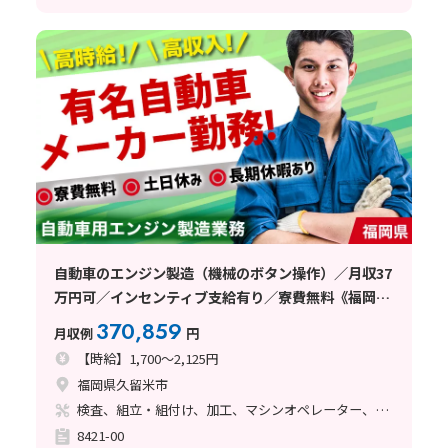
自動車のエンジン製造（機械のボタン操作）／月収37
万円可／インセンティブ支給有り／寮費無料《福岡
県》
370,859
月収例
円
【時給】1,700～2,125円
福岡県久留米市
検査、組立・組付け、加工、マシンオペレーター、ライン作業、鋳造・鍛造
8421-00