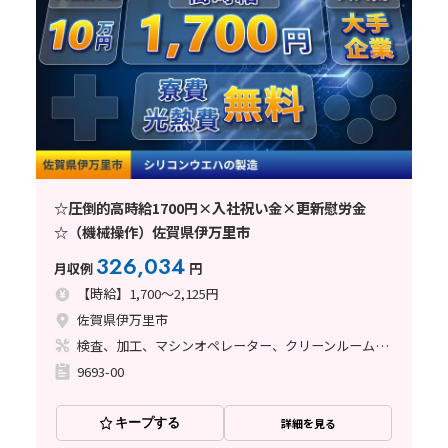
☆圧倒的高時給1700円×入社祝い金×更新慰労金
☆（機械操作）佐賀県伊万里市
326,034
月収例
円
【時給】1,700～2,125円
佐賀県伊万里市
検査、加工、マシンオペレーター、クリーンルーム、立ち作業
9693-00
キープする
詳細を見る