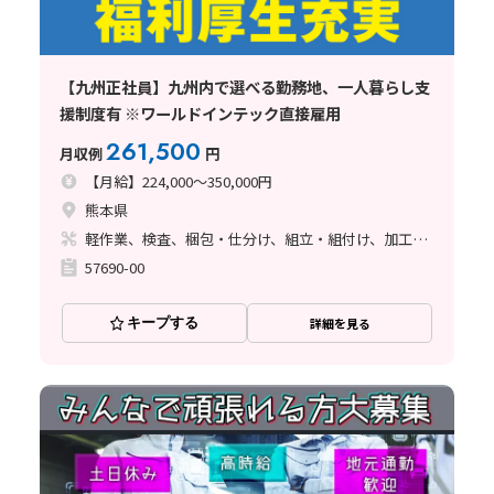
【九州正社員】九州内で選べる勤務地、一人暮らし支
援制度有 ※ワールドインテック直接雇用
261,500
月収例
円
【月給】224,000～350,000円
熊本県
軽作業、検査、梱包・仕分け、組立・組付け、加工、マシンオペレーター、クリーンルーム、清掃・洗浄、品質管理、メンテナンス・保全、フォークリフト、座り作業、玉掛け・クレーン、ライン作業、ハンダ付け、鋳造・鍛造、立ち作業、溶接、塗装、バリ取り
57690-00
キープする
詳細を見る