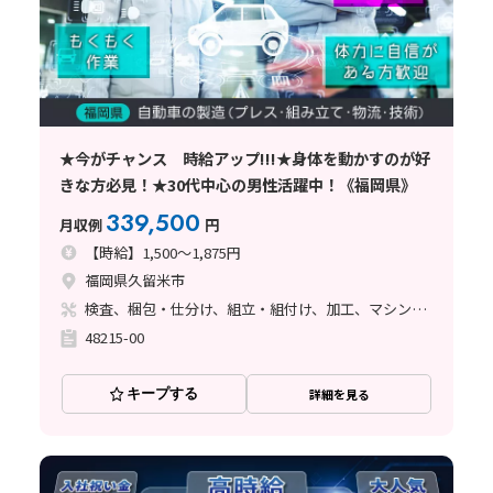
★今がチャンス 時給アップ!!!★身体を動かすのが好
きな方必見！★30代中心の男性活躍中！《福岡県》
339,500
月収例
円
【時給】1,500～1,875円
福岡県久留米市
検査、梱包・仕分け、組立・組付け、加工、マシンオペレーター、立ち作業
48215-00
キープする
詳細を見る