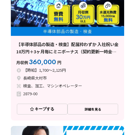
【半導体部品の製造・検査】配属枠わずか 入社祝い金
10万円＋3ヶ月毎にミニボーナス（契約更新一時金）
有り！ 高時給1700円～/長崎県大村市
360,000
月収例
円
【時給】1,700～2,125円
長崎県大村市
検査、加工、マシンオペレーター
2879-00
キープする
詳細を見る