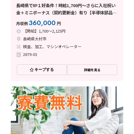
長崎県で№１好条件！時給1,700円～さらに入社祝い
金＋ミニボーナス（契約更新金）有り【半導体部品の
製造・検査】 /長崎県大村市
360,000
月収例
円
【時給】1,700～2,125円
長崎県大村市
検査、加工、マシンオペレーター
2879-03
キープする
詳細を見る