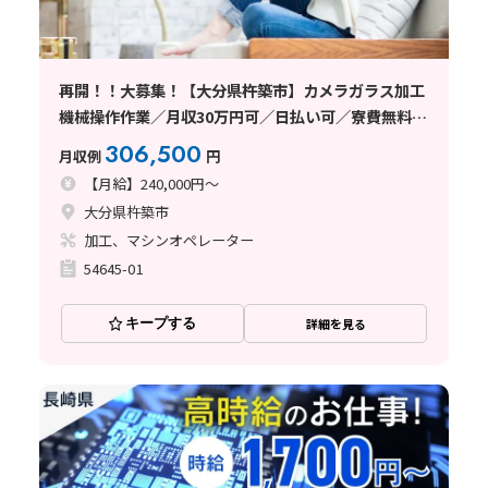
再開！！大募集！【大分県杵築市】カメラガラス加工
機械操作作業／月収30万円可／日払い可／寮費無料／
無料送迎バス
306,500
月収例
円
【月給】240,000円～
大分県杵築市
加工、マシンオペレーター
54645-01
キープする
詳細を見る