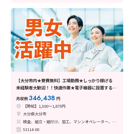
【大分市内★寮費無料】工場勤務★しっかり稼げる
未経験者大歓迎！！快適作業★電子機器に設置する針
の製造★ 工場へ行ってみよう！！
346,438
月収例
円
【時給】1,500～1,875円
大分県大分市
検査、組立・組付け、加工、マシンオペレーター、クリーンルーム
53114-00