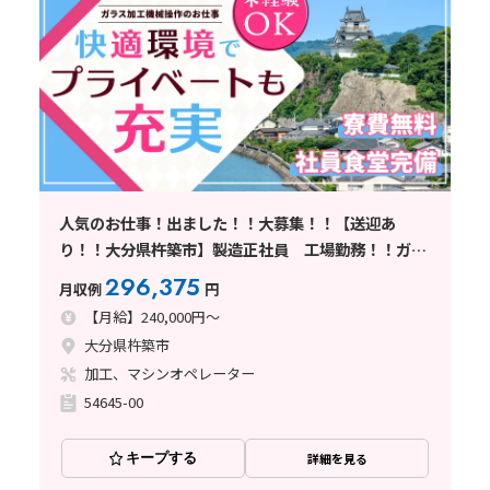
人気のお仕事！出ました！！大募集！！【送迎あ
り！！大分県杵築市】製造正社員 工場勤務！！ガラ
ス加工の機械を操作 ★寮費無料★ 大分県きつきし
296,375
月収例
円
のお仕事
【月給】240,000円～
大分県杵築市
加工、マシンオペレーター
54645-00
キープする
詳細を見る