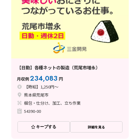
【日勤】各種ネットの製造（荒尾市増永）
234,083
月収例
円
【時給】1,250円～
熊本県荒尾市
梱包・仕分け、加工、立ち作業
54390-00
キープする
詳細を見る