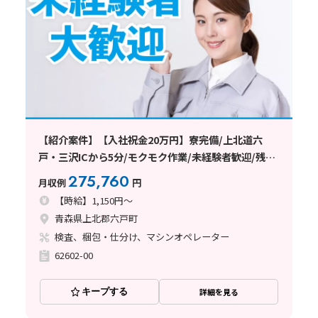
【紹介案件】【入社祝金20万円】寮完備/上北道六
戸・三沢ICから5分/モクモク作業/未経験者歓迎/残業
ができない方も相談OK
275,760
月収例
円
【時給】1,150円～
青森県上北郡六戸町
検査、梱包・仕分け、マシンオペレーター
62602-00
キープする
詳細を見る