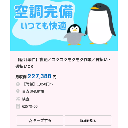
【紹介案件】夜勤／コツコツモクモク作業／日払い・
週払いOK
227,388
月収例
円
【時給】1,050円～
青森県弘前市
検査
62579-00
キープする
詳細を見る