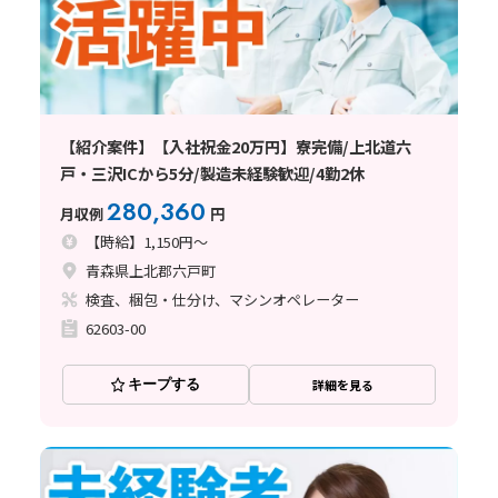
【紹介案件】【入社祝金20万円】寮完備/上北道六
戸・三沢ICから5分/製造未経験歓迎/4勤2休
280,360
月収例
円
【時給】1,150円～
青森県上北郡六戸町
検査、梱包・仕分け、マシンオペレーター
62603-00
キープする
詳細を見る