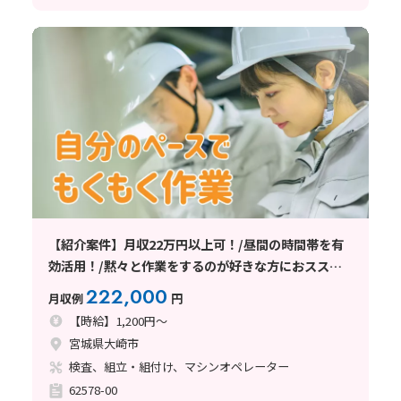
【紹介案件】月収22万円以上可！/昼間の時間帯を有
効活用！/黙々と作業をするのが好きな方におススメ
♪
222,000
月収例
円
【時給】1,200円～
宮城県大崎市
検査、組立・組付け、マシンオペレーター
62578-00