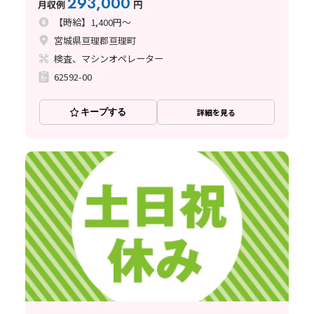
293,000
月収例
円
【時給】1,400円～
宮城県亘理郡亘理町
検査、マシンオペレーター
62592-00
キープする
詳細を見る