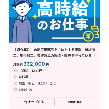
【紹介案件】自動車用部品を主体とする鋳造・機械加
工、塑性加工、音響製品の製造・販売を行っている企
業でのお仕事
332,000
月収例
円
【時給】1,560円～
宮城県
検査、梱包・仕分け、加工
62586-00
キープする
詳細を見る