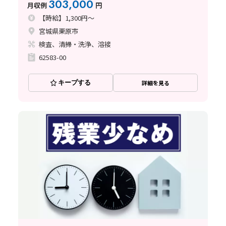
303,000
月収例
円
【時給】1,300円～
宮城県栗原市
検査、清掃・洗浄、溶接
62583-00
キープする
詳細を見る