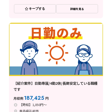
キープする
詳細を見る
【紹介案件】日勤専属/4勤2休/長期安定している職種
です
187,425
月収例
円
【時給】1,050円～
青森県弘前市