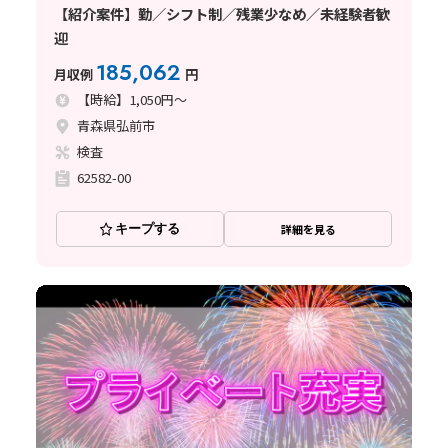
【紹介案件】勤／シフト制／残業少なめ／未経験者歓
迎
185,062
月収例
円
【時給】1,050円～
青森県弘前市
検査
62582-00
キープする
詳細を見る