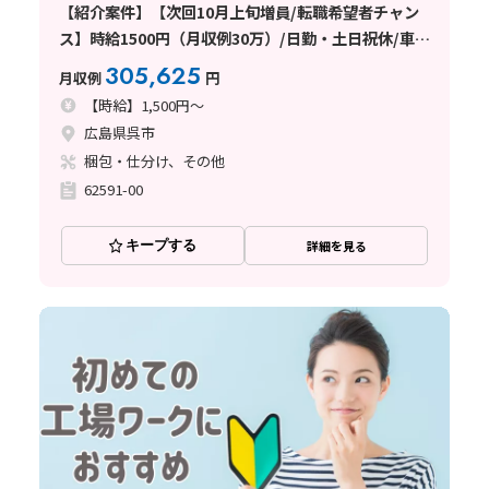
【紹介案件】【次回10月上旬増員/転職希望者チャン
ス】時給1500円（月収例30万）/日勤・土日祝休/車通
勤可
305,625
月収例
円
【時給】1,500円～
広島県呉市
梱包・仕分け、その他
62591-00
キープする
詳細を見る