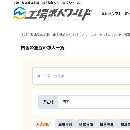
工場・製造業の転職・求人情報なら工場求人ワールド
条件から探す
正
工場・製造業の転職・求人情報なら工場求人ワールド
求人検索
四
四国の施盤の求人一覧
四国
所在地
派遣/
紹介
雇用
形態
勤務
時間
福利
厚生
生活