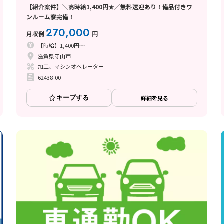
【紹介案件】＼高時給1,400円★／無料送迎あり！備品付きワ
ンルーム寮完備！
270,000
月収例
円
【時給】1,400円～
滋賀県守山市
加工、マシンオペレーター
62438-00
キープする
詳細を見る