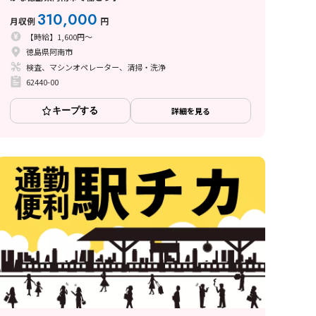
310,000
月収例
円
【時給】1,600円～
徳島県阿南市
検査、マシンオペレーター、清掃・洗浄
62440-00
キープする
詳細を見る