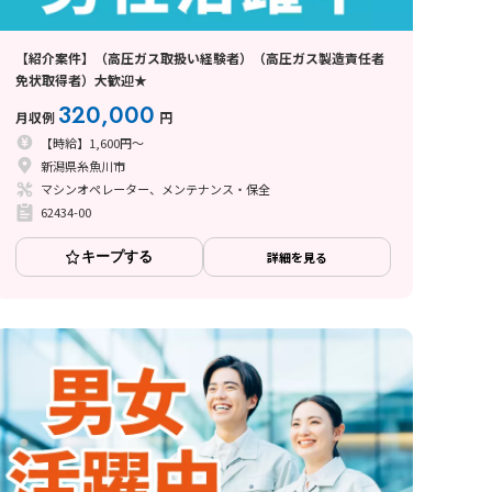
【紹介案件】（高圧ガス取扱い経験者）（高圧ガス製造責任者
免状取得者）大歓迎★
320,000
月収例
円
【時給】1,600円～
新潟県糸魚川市
マシンオペレーター、メンテナンス・保全
62434-00
キープする
詳細を見る