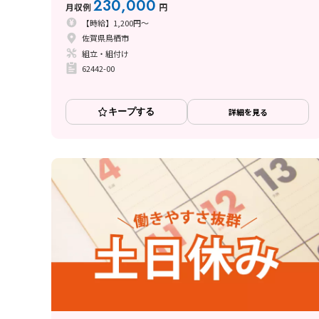
230,000
月収例
円
【時給】1,200円～
佐賀県鳥栖市
組立・組付け
62442-00
キープする
詳細を見る