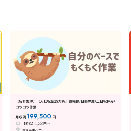
【紹介案件】【入社祝金15万円】寮完備/日勤専属/土日祝休み/
コツコツ作業
199,500
月収例
円
【時給】1,200円～
青森県黒石市