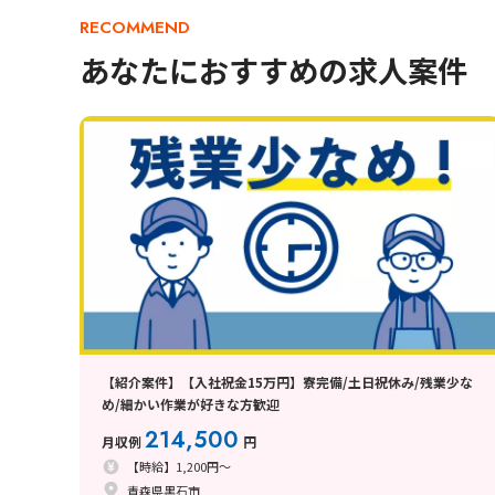
RECOMMEND
あなたにおすすめの求人案件
【紹介案件】【入社祝金15万円】寮完備/土日祝休み/残業少な
め/細かい作業が好きな方歓迎
214,500
月収例
円
【時給】1,200円～
青森県黒石市