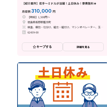
【紹介案件】若手～ミドルが活躍！土日休み！寮費無料★
310,000
月収例
円
【時給】1,500円～
徳島県板野郡藍住町
検査、梱包・仕分け、組立・組付け、マシンオペレーター、玉掛け・クレーン
62439-00
キープする
詳細を見る