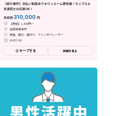
【紹介案件】日払い制度あり★ワンルーム寮完備！カップル＆
友達同士の応募OK！
310,000
月収例
円
【時給】1,400円～
滋賀県栗東市
検査、組立・組付け、マシンオペレーター
62437-00
キープする
詳細を見る