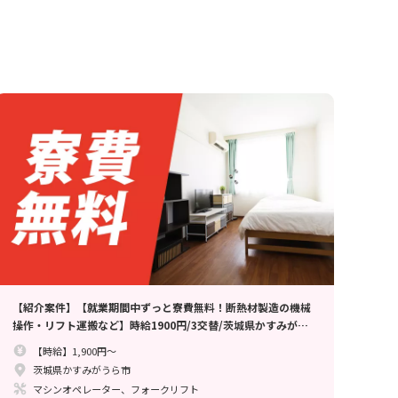
【紹介案件】【就業期間中ずっと寮費無料！断熱材製造の機械
操作・リフト運搬など】時給1900円/3交替/茨城県かすみがう
ら市/6勤2休のシフト制/資格・経験が活かせるお仕事/月収例
【時給】1,900円～
38.6万円
茨城県かすみがうら市
マシンオペレーター、フォークリフト