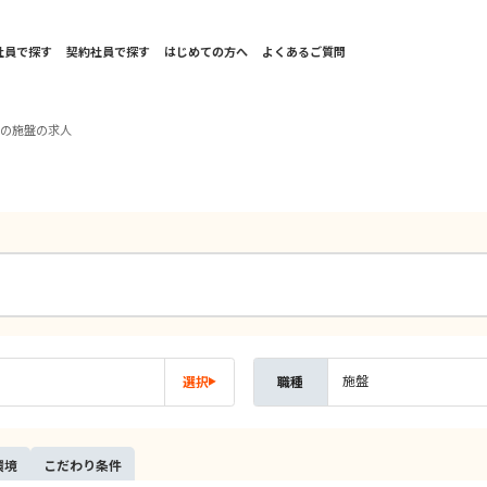
社員で探す
契約社員で探す
はじめての方へ
よくあるご質問
国の施盤の求人
施盤
選択
職種
環境
こだ
わり
条件