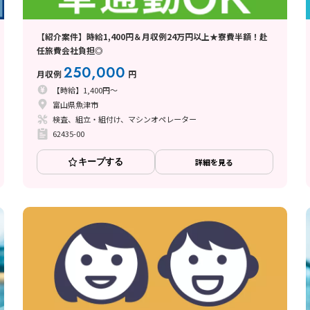
【紹介案件】時給1,400円＆月収例24万円以上★寮費半額！赴
任旅費会社負担◎
250,000
月収例
円
【時給】1,400円～
富山県魚津市
検査、組立・組付け、マシンオペレーター
62435-00
キープする
詳細を見る