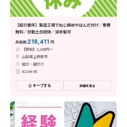
【紹介案件】製造工場でねじ締めやはんだ付け／寮費
無料／日勤土日祝休／派手髪可
218,411
月収例
円
【時給】1,240円～
山梨県上野原市
組立・組付け
62144-00
キープする
詳細を見る