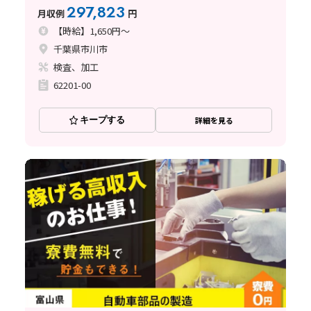
297,823
月収例
円
【時給】1,650円～
千葉県市川市
検査、加工
62201-00
キープする
詳細を見る