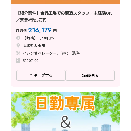
【紹介案件】食品工場での製造スタッフ／未経験OK
／寮費補助5万円
216,179
月収例
円
【時給】1,230円～
茨城県坂東市
マシンオペレーター、清掃・洗浄
62207-00
キープする
詳細を見る