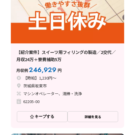
【紹介案件】スイーツ用フィリングの製造／2交代／
月収24万＋寮費補助5万
246,929
月収例
円
【時給】1,230円～
茨城県坂東市
マシンオペレーター、清掃・洗浄
62205-00
キープする
詳細を見る