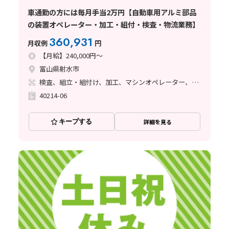
車通勤の方には毎月手当2万円【自動車用アルミ部品
の装置オペレーター・加工・組付・検査・物流業務】
360,931
月収例
円
【月給】240,000円～
富山県射水市
検査、組立・組付け、加工、マシンオペレーター、鋳造・鍛造、立ち作業、バリ取り
40214-06
キープする
詳細を見る