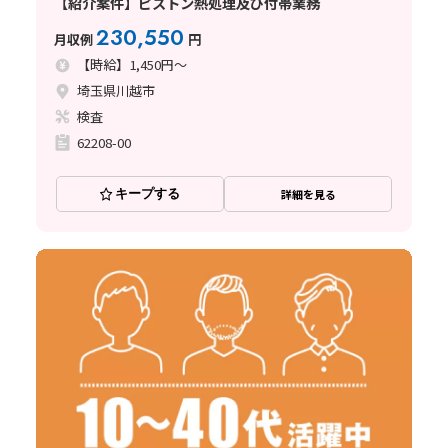
【紹介案件】ピストン熱処理及び付帯業務
230,550
月収例
円
【時給】1,450円～
埼玉県川越市
検査
62208-00
キープする
詳細を見る