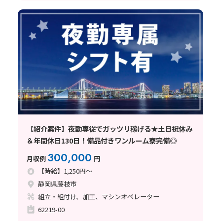
【紹介案件】夜勤専従でガッツリ稼げる★土日祝休み
＆年間休日130日！備品付きワンルーム寮完備◎
300,000
月収例
円
【時給】1,250円～
静岡県藤枝市
組立・組付け、加工、マシンオペレーター
62219-00