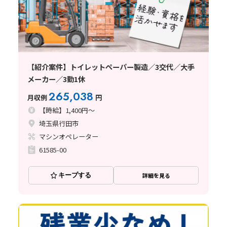
【紹介案件】トイレットペーパー製造／3交代／大手
メーカー／3勤1休
265,038
月収例
円
【時給】1,400円～
埼玉県行田市
マシンオペレーター
61585-00
キープする
詳細を見る