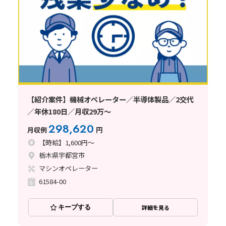
【紹介案件】機械オペレーター／半導体製品／2交代
／年休180日／月収29万～
298,620
月収例
円
【時給】1,600円～
栃木県宇都宮市
マシンオペレーター
61584-00
キープする
詳細を見る