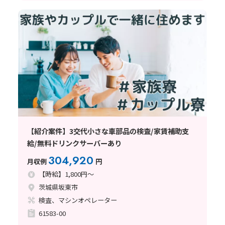
【紹介案件】3交代小さな車部品の検査/家賃補助支
給/無料ドリンクサーバーあり
304,920
月収例
円
【時給】1,800円～
茨城県坂東市
検査、マシンオペレーター
61583-00