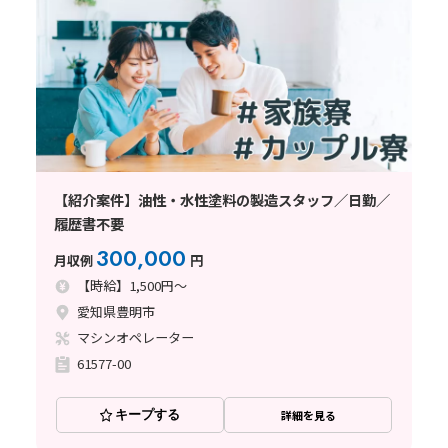
【紹介案件】油性・水性塗料の製造スタッフ／日勤／
履歴書不要
300,000
月収例
円
【時給】1,500円～
愛知県豊明市
マシンオペレーター
61577-00
キープする
詳細を見る