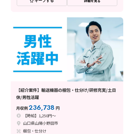
キープする
詳細を見る
【紹介案件】輸送機器の梱包・仕分け/研修充実/土日
休/男性活躍
236,738
月収例
円
【時給】1,250円～
山口県山陽小野田市
梱包・仕分け