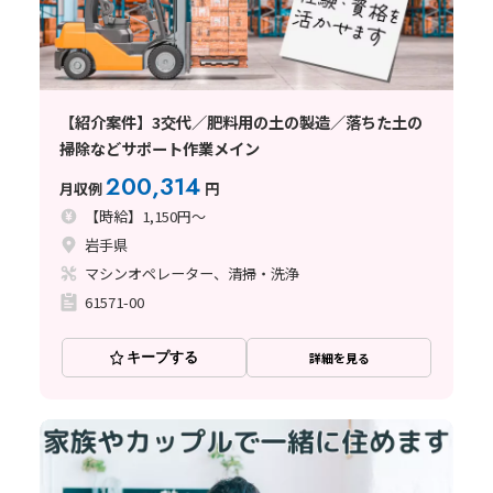
【紹介案件】3交代／肥料用の土の製造／落ちた土の
掃除などサポート作業メイン
200,314
月収例
円
【時給】1,150円～
岩手県
マシンオペレーター、清掃・洗浄
61571-00
キープする
詳細を見る