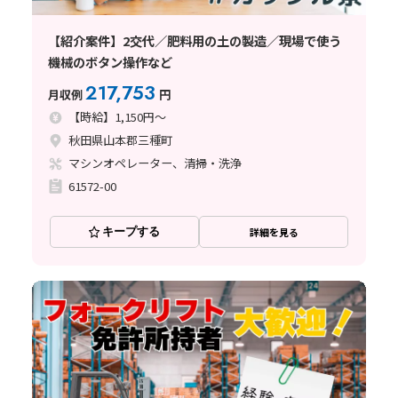
【紹介案件】2交代／肥料用の土の製造／現場で使う
機械のボタン操作など
217,753
月収例
円
【時給】1,150円～
秋田県山本郡三種町
マシンオペレーター、清掃・洗浄
61572-00
キープする
詳細を見る