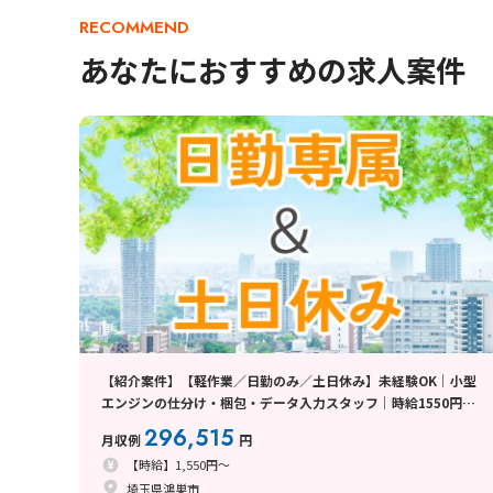
RECOMMEND
あなたにおすすめの求人案件
【紹介案件】【軽作業／日勤のみ／土日休み】未経験OK｜小型
エンジンの仕分け・梱包・データ入力スタッフ｜時給1550円｜
残業少なめ｜マイカー通勤OK〈埼玉県鴻巣市〉
296,515
月収例
円
【時給】1,550円～
埼玉県鴻巣市