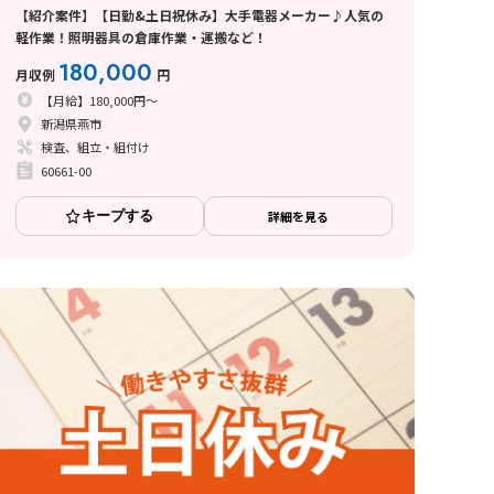
【紹介案件】【日勤&土日祝休み】大手電器メーカー♪人気の
軽作業！照明器具の倉庫作業・運搬など！
180,000
月収例
円
【月給】180,000円～
新潟県燕市
検査、組立・組付け
60661-00
キープする
詳細を見る