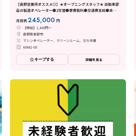
【長野営業所オススメ◎】★オープニングスタッフ★ 自動車部
品の製造オペレーター●2交替●寮費無料●交通費支給●未経
験歓迎●長野県東御市
245,000
月収例
円
【時給】1,400円～
長野県東御市
マシンオペレーター、クリーンルーム、立ち作業
60662-00
キープする
詳細を見る