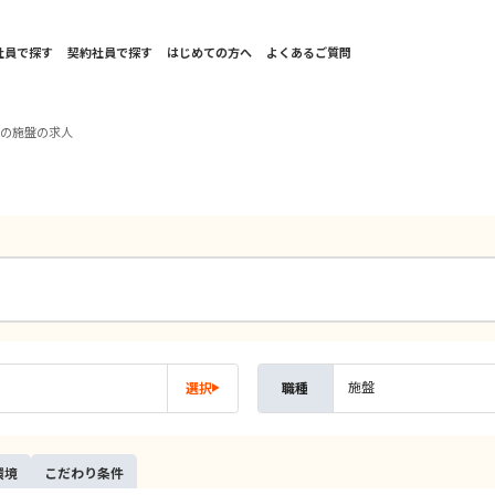
社員で探す
契約社員で探す
はじめての方へ
よくあるご質問
国の施盤の求人
施盤
選択
職種
環境
こだ
わり
条件