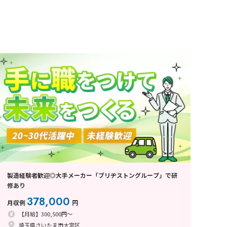
製造経験者歓迎◎大手メーカー「ブリヂストングループ」で研
修あり
378,000
月収例
円
【月給】300,500円～
埼玉県さいたま市大宮区