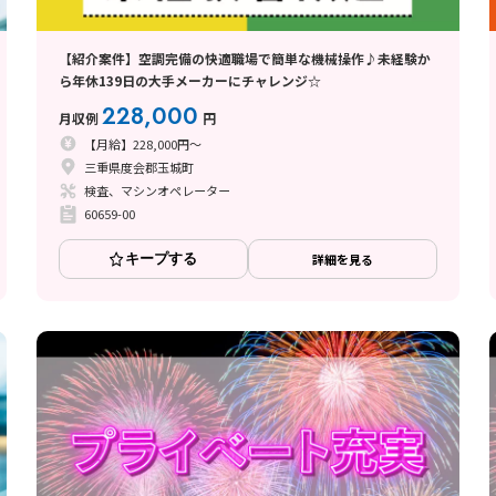
【紹介案件】空調完備の快適職場で簡単な機械操作♪未経験か
ら年休139日の大手メーカーにチャレンジ☆
228,000
月収例
円
【月給】228,000円～
三重県度会郡玉城町
検査、マシンオペレーター
60659-00
キープする
詳細を見る