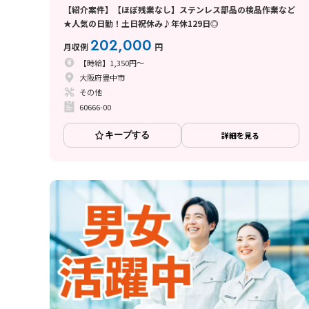
【紹介案件】【ほぼ残業なし】ステンレス部品の検品作業など
★人気の日勤！土日祝休み♪年休129日◎
202,000
月収例
円
【時給】1,350円～
大阪府豊中市
その他
60666-00
キープする
詳細を見る