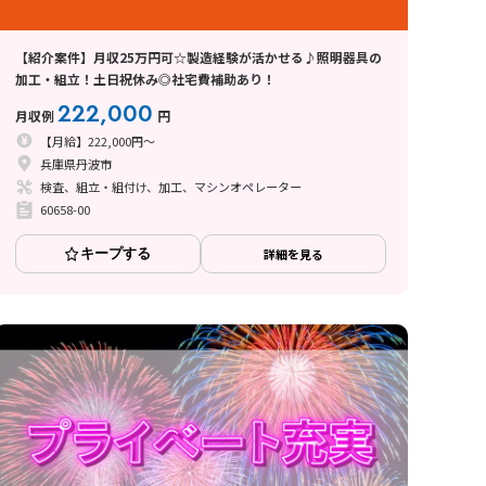
【紹介案件】月収25万円可☆製造経験が活かせる♪照明器具の
加工・組立！土日祝休み◎社宅費補助あり！
222,000
月収例
円
【月給】222,000円～
兵庫県丹波市
検査、組立・組付け、加工、マシンオペレーター
60658-00
キープする
詳細を見る