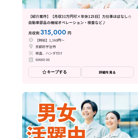
【紹介案件】【月収31万円可×年休125日】力仕事ほぼなし☆
自動車部品の機械オペレーション・検査など♪
315,000
月収例
円
【時給】1,360円～
京都府宇治市
検査、ハンダ付け
60660-00
キープする
詳細を見る