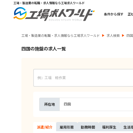
工場・製造業の転職・求人情報なら工場求人ワールド
条件から探す
正
工場・製造業の転職・求人情報なら工場求人ワールド
求人検索
四
四国の施盤の求人一覧
四国
所在地
派遣/
紹介
雇用
形態
勤務
時間
福利
厚生
生活