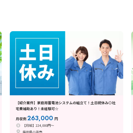
【紹介案件】家庭用蓄電池システムの組立て！土日祝休み◎社
宅費補助あり！未経験可☆
263,000
月収例
円
【月給】224,000円～
福井県小浜市