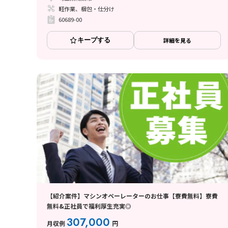
軽作業、梱包・仕分け
60689-00
キープする
詳細を見る
【紹介案件】マシンオペーレーターのお仕事【寮費無料】寮費
無料&正社員で福利厚生充実◎
307,000
月収例
円