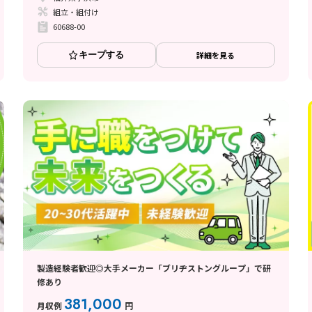
組立・組付け
60688-00
キープする
詳細を見る
製造経験者歓迎◎大手メーカー「ブリヂストングループ」で研
修あり
381,000
月収例
円