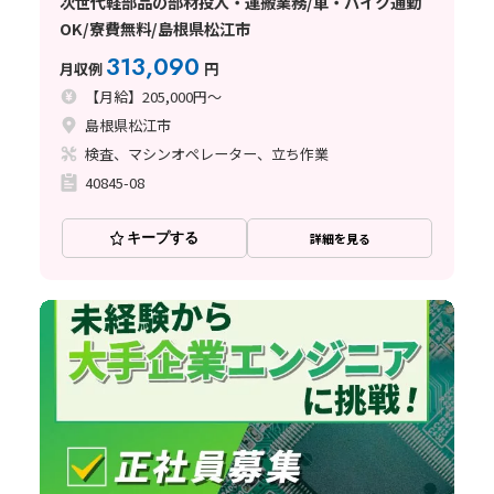
次世代軽部品の部材投入・運搬業務/車・バイク通勤
OK/寮費無料/島根県松江市
313,090
月収例
円
【月給】205,000円～
島根県松江市
検査、マシンオペレーター、立ち作業
40845-08
キープする
詳細を見る