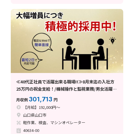
≪40代正社員で活躍出来る職場!!≫8月末迄の入社方
25万円の祝金支給！/機械操作と監視業務/男女活躍
中/寮費補助/未経験者OK
301,713
月収例
円
【月給】192,000円～
山口県山口市
軽作業、検査、マシンオペレーター
40634-00