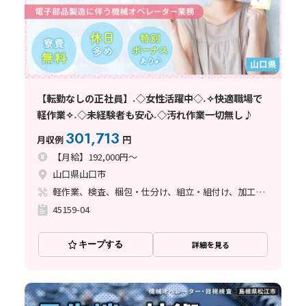
【転勤なしの正社員】˖◇女性活躍中◇˖✧快適職場で
軽作業✧˖◇未経験者も安心˖◇汚れ作業一切無し♪
301,713
月収例
円
【月給】192,000円～
山口県山口市
軽作業、検査、梱包・仕分け、組立・組付け、加工、マシンオペレーター、立ち作業
45159-04
キープする
詳細を見る