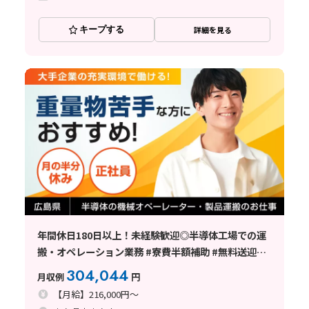
キープする
詳細を見る
年間休日180日以上！未経験歓迎◎半導体工場での運
搬・オペレーション業務 #寮費半額補助 #無料送迎あ
り
304,044
月収例
円
【月給】216,000円～