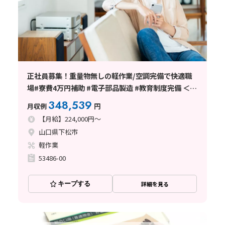
正社員募集！重量物無しの軽作業/空調完備で快適職
場#寮費4万円補助 #電子部品製造 #教育制度完備 ＜山
口県下松市＞
348,539
月収例
円
【月給】224,000円～
山口県下松市
軽作業
53486-00
キープする
詳細を見る