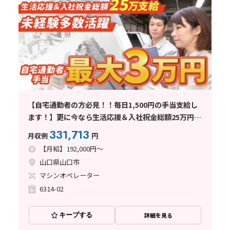
【自宅通勤者の方必見！！毎日1,500円の手当支給し
ます！】更に今なら生活応援＆入社祝金総額25万円支
給！/男女・未経験多数活躍/山口市
331,713
月収例
円
【月給】192,000円～
山口県山口市
マシンオペレーター
6314-02
キープする
詳細を見る