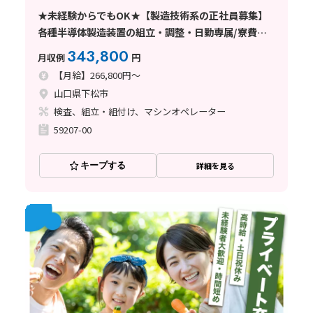
★未経験からでもOK★【製造技術系の正社員募集】
各種半導体製造装置の組立・調整・日勤専属/寮費半
額補助/資格取得支援あり/未経験であこがれの海外勤
343,800
月収例
円
務も♪
【月給】266,800円～
山口県下松市
検査、組立・組付け、マシンオペレーター
59207-00
キープする
詳細を見る