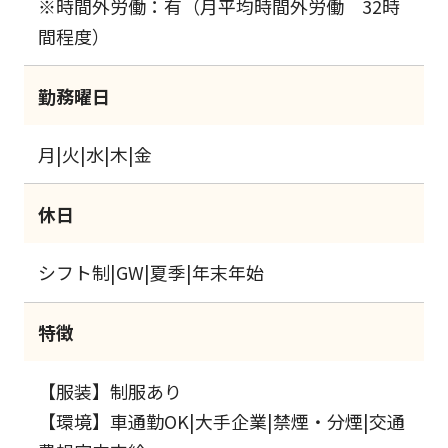
※時間外労働：有（月平均時間外労働 32時
間程度）
勤務曜日
月|火|水|木|金
休日
シフト制|GW|夏季|年末年始
特徴
【服装】制服あり
【環境】車通勤OK|大手企業|禁煙・分煙|交通