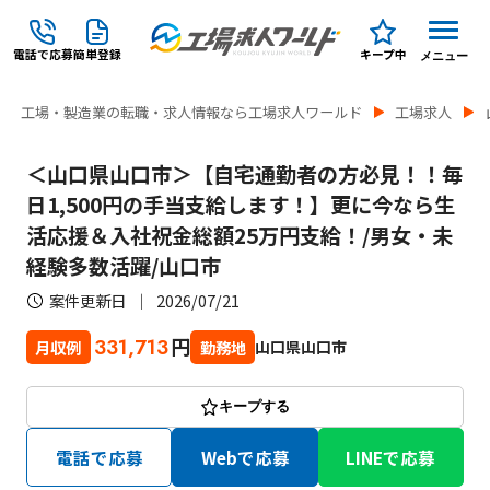
電話で応募
簡単登録
キープ中
メニュー
工場・製造業の転職・求人情報なら工場求人ワールド
工場求人
＜山口県山口市＞【自宅通勤者の方必見！！毎
日1,500円の手当支給します！】更に今なら生
活応援＆入社祝金総額25万円支給！/男女・未
経験多数活躍/山口市
案件更新日
2026/07/21
円
331,713
山口県山口市
月収例
勤務地
キープする
電話で応募
Webで応募
LINEで応募