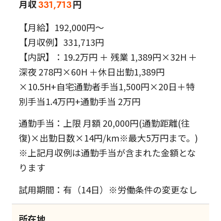
月収
円
331,713
【月給】192,000円～
【月収例】331,713円
【内訳】：19.2万円 ＋ 残業 1,389円×32H ＋
深夜 278円×60H ＋休日出勤1,389円
×10.5H+自宅通勤者手当1,500円×20日＋特
別手当1.4万円+通勤手当 2万円
通勤手当：上限 月額 20,000円(通勤距離(往
復)×出勤日数×14円/km※最大5万円まで。)
※上記月収例は通勤手当が含まれた金額とな
ります
試用期間：有（14日）※労働条件の変更なし
所在地