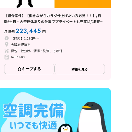
【紹介案件】【働きながらカラダ仕上げたい方必見！！】/日
勤/土日・大型連休ありの仕事でプライベートも充実◎/1R寮完
備で全国からの応募歓迎
223,445
月収例
円
【時給】1,250円～
大阪府摂津市
梱包・仕分け、清掃・洗浄、その他
62673-00
キープする
詳細を見る