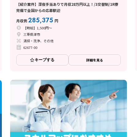
【紹介案件】深夜手当ありで月収28万円以上！/3交替制/1R寮
完備で全国からの応募歓迎
285,375
月収例
円
【時給】1,500円～
三重県津市
清掃・洗浄、その他
62677-00
キープする
詳細を見る