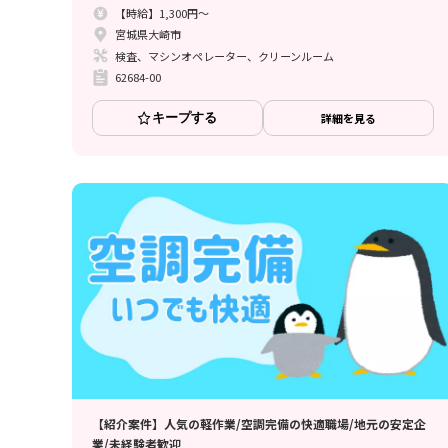
【時給】1,300円～
宮城県大崎市
検査、マシンオペレーター、クリーンルーム
62684-00
キープする
詳細を見る
【紹介案件】人気の軽作業/空調完備の快適職場/地元の安定企
業/未経験者歓迎