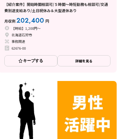
【紹介案件】開始時間相談可/５時間～時短勤務も相談可/交通
費別途支給あり/土日祝休み＆大型連休あり
202,400
月収例
円
【時給】1,200円～
北海道石狩市
事務関連
62676-00
キープする
詳細を見る