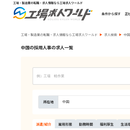
工場・製造業の転職・求人情報なら工場求人ワールド
条件から探す
正
工場・製造業の転職・求人情報なら工場求人ワールド
求人検索
中
中国の採用人事の求人一覧
中国
所在地
派遣/
紹介
雇用
形態
勤務
時間
福利
厚生
生活