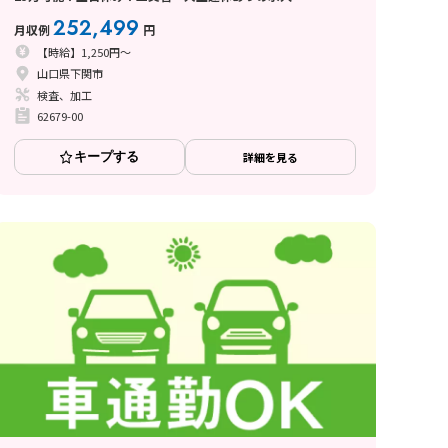
252,499
月収例
円
【時給】1,250円～
山口県下関市
検査、加工
62679-00
キープする
詳細を見る