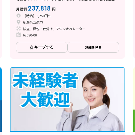
制服のまま出勤OK
237,818
月収例
円
【時給】1,250円～
新潟県五泉市
検査、梱包・仕分け、マシンオペレーター
62680-00
キープする
詳細を見る