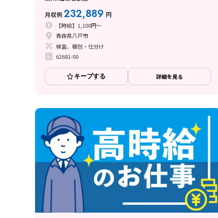
232,889
月収例
円
【時給】1,100円～
青森県八戸市
検査、梱包・仕分け
62681-00
キープする
詳細を見る