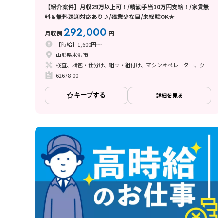
【紹介案件】月収29万以上可！/精勤手当10万円支給！/家賃無
料＆無料送迎対応あり♪/残業少な目/未経験OK★
292,000
月収例
円
【時給】1,600円～
山形県米沢市
検査、梱包・仕分け、組立・組付け、マシンオペレーター、クリーンルーム、清掃・洗浄
62678-00
キープする
詳細を見る