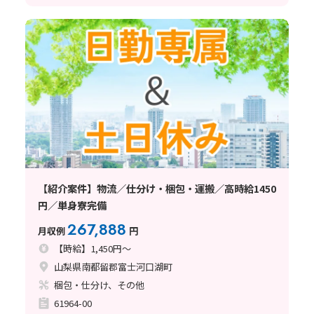
【紹介案件】物流／仕分け・梱包・運搬／高時給1450
円／単身寮完備
267,888
月収例
円
【時給】1,450円～
山梨県南都留郡富士河口湖町
梱包・仕分け、その他
61964-00