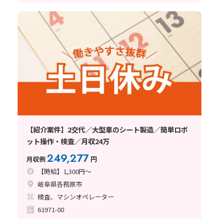
【紹介案件】2交代／大型車のシート製造／簡単ロボ
ット操作・検査／月収24万
249,277
月収例
円
【時給】1,300円～
岐阜県各務原市
検査、マシンオペレーター
61971-00