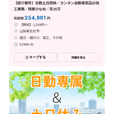
【紹介案件】日勤土日祝休／カンタン自動車部品の加
工業務／残業少なめ／月25万
254,881
月収例
円
【時給】1,330円～
山梨県北杜市
組立・組付け、加工、その他
61968-00
キープする
詳細を見る