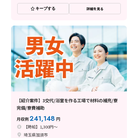
キープする
詳細を見る
【紹介案件】3交代/浴室を作る工場で材料の補充/寮
完備/寮費補助
241,148
月収例
円
【時給】1,300円～
埼玉県加須市