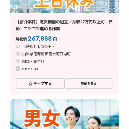
【紹介案件】電気機器の組立／月収27万円以上可／日
勤／コツコツ進める作業
267,888
月収例
円
【時給】1,450円～
山梨県南都留郡富士河口湖町
組立・組付け
61967-00
キープする
詳細を見る