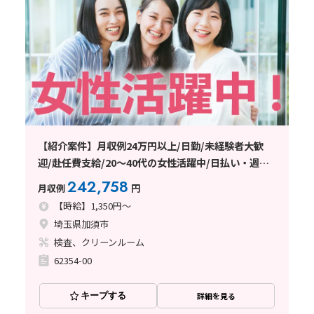
【紹介案件】月収例24万円以上/日勤/未経験者大歓
迎/赴任費支給/20～40代の女性活躍中/日払い・週払
い制度あり
242,758
月収例
円
【時給】1,350円～
埼玉県加須市
検査、クリーンルーム
62354-00
キープする
詳細を見る