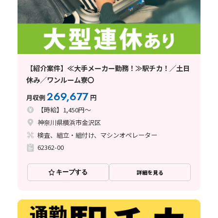
【紹介案件】≪大手メーカー勤務！≫駅チカ！／土日
休み／ワンルーム寮〇
269,677
月収例
円
【時給】1,450円～
神奈川県横浜市金沢区
検査、組立・組付け、マシンオペレーター
62362-00
キープする
詳細を見る