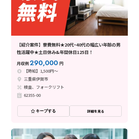
【紹介案件】寮費無料★20代~40代の幅広い年齢の男
性活躍中★土日休み&年間休日125日！
290,000
月収例
円
【時給】1,500円～
三重県伊賀市
検査、フォークリフト
62355-00
キープする
詳細を見る