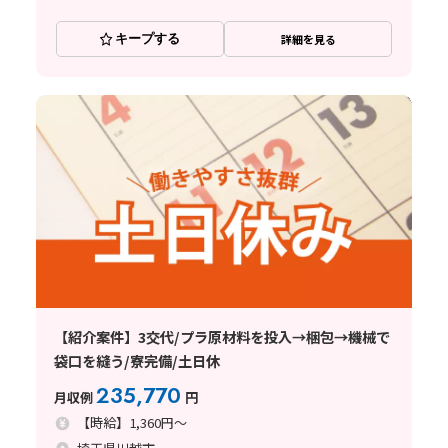
キープする
詳細を見る
【紹介案件】3交代/プラ原材料を投入→梱包→機械で
袋口を縫う/寮完備/土日休
235,770
月収例
円
【時給】1,360円～