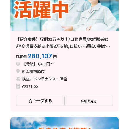
【紹介案件】収例28万円以上/日勤専属/未経験者歓
迎/交通費支給※上限3万支給/日払い・週払い制度あ
り
280,107
月収例
円
【時給】1,400円～
新潟県柏崎市
検査、メンテナンス・保全
62371-00
キープする
詳細を見る