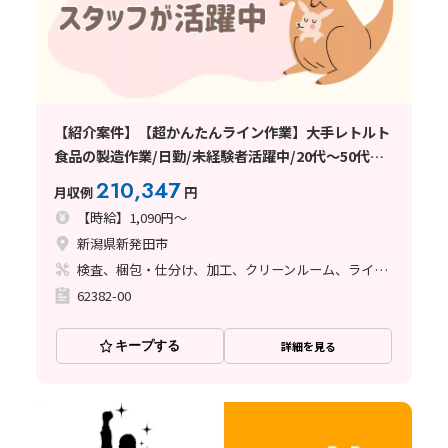
【紹介案件】【超かんたんライン作業】大手レトルト
食品の製造作業/日勤/未経験者活躍中/20代～50代活
躍中/長期連休あり/日払い・週払い制度あり/交通費支
210,347
月収例
円
給あり
【時給】1,090円～
新潟県新発田市
検査、梱包・仕分け、加工、クリーンルーム、ライン作業
62382-00
キープする
詳細を見る