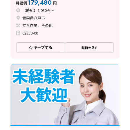
179,480
月収例
円
【時給】1,030円～
青森県八戸市
立ち作業、その他
62358-00
キープする
詳細を見る