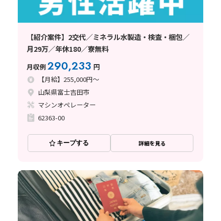
【紹介案件】2交代／ミネラル水製造・検査・梱包／
月29万／年休180／寮無料
290,233
月収例
円
【月給】255,000円～
山梨県富士吉田市
マシンオペレーター
62363-00
キープする
詳細を見る