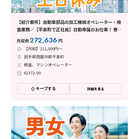
【紹介案件】自動車部品の加工機械オペレーター・検
査業務／【平泉町で正社員】日勤専属のお仕事！ 寮費
半額補助もあります！
272,636
月収例
円
【月給】211,000円～
岩手県西磐井郡平泉町
検査、マシンオペレーター
62372-00
キープする
詳細を見る