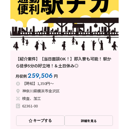
【紹介案件】【当日面談OK！】即入寮も可能！ 駅か
ら徒歩5分の好立地！＆土日休み◎
259,506
月収例
円
【時給】1,350円～
神奈川県横浜市金沢区
検査、加工
62361-00
キープする
詳細を見る