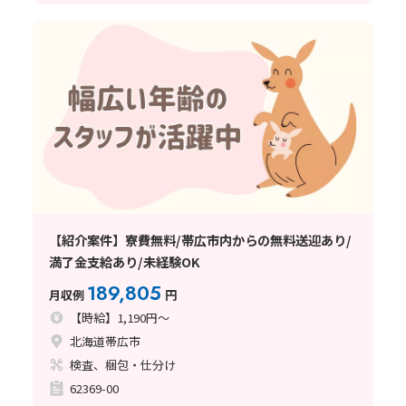
【紹介案件】寮費無料/帯広市内からの無料送迎あり/
満了金支給あり/未経験OK
189,805
月収例
円
【時給】1,190円～
北海道帯広市
検査、梱包・仕分け
62369-00