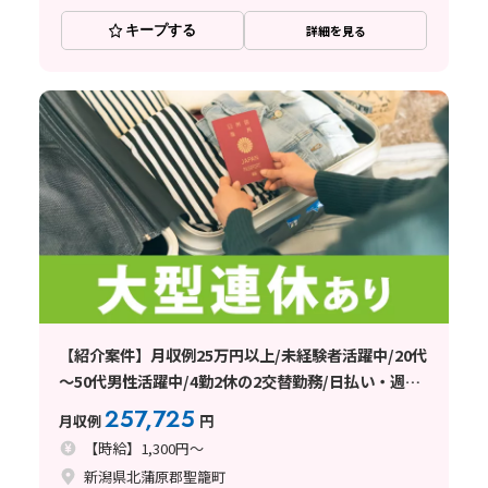
キープする
詳細を見る
【紹介案件】月収例25万円以上/未経験者活躍中/20代
～50代男性活躍中/4勤2休の2交替勤務/日払い・週払
い制度あり
257,725
月収例
円
【時給】1,300円～
新潟県北蒲原郡聖籠町