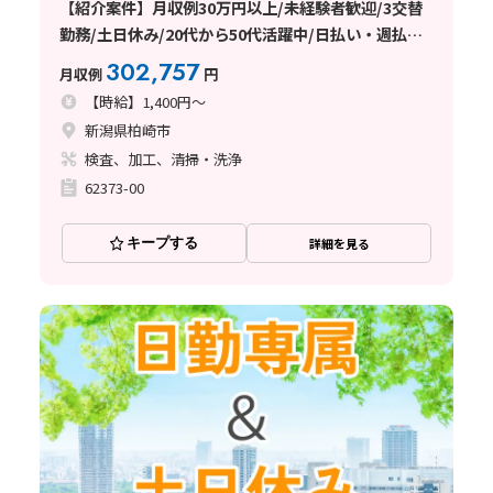
【紹介案件】月収例30万円以上/未経験者歓迎/3交替
勤務/土日休み/20代から50代活躍中/日払い・週払い
対応可能
302,757
月収例
円
【時給】1,400円～
新潟県柏崎市
検査、加工、清掃・洗浄
62373-00
キープする
詳細を見る