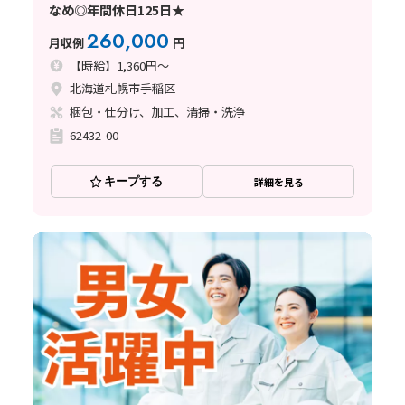
なめ◎年間休日125日★
260,000
月収例
円
【時給】1,360円～
北海道札幌市手稲区
梱包・仕分け、加工、清掃・洗浄
62432-00
キープする
詳細を見る