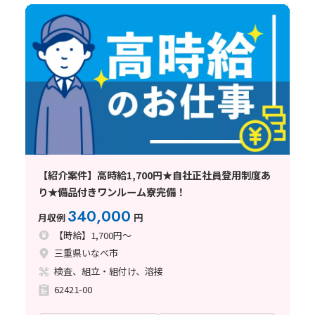
【紹介案件】高時給1,700円★自社正社員登用制度あ
り★備品付きワンルーム寮完備！
340,000
月収例
円
【時給】1,700円～
三重県いなべ市
検査、組立・組付け、溶接
62421-00