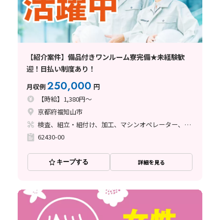
【紹介案件】備品付きワンルーム寮完備★未経験歓
迎！日払い制度あり！
250,000
月収例
円
【時給】1,380円～
京都府福知山市
検査、組立・組付け、加工、マシンオペレーター、清掃・洗浄、溶接
62430-00
キープする
詳細を見る