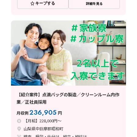
キープする
詳細を見る
【紹介案件】点滴バッグの製造／クリーンルーム内作
業／正社員採用
236,905
月収例
円
【月給】228,000円～
山梨県中巨摩郡昭和町
検査、梱包・仕分け、組立・組付け