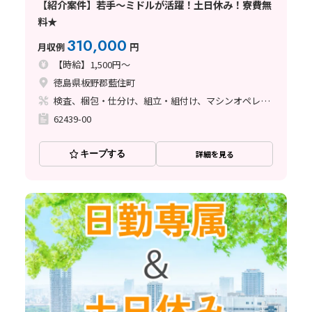
【紹介案件】若手～ミドルが活躍！土日休み！寮費無
料★
310,000
月収例
円
【時給】1,500円～
徳島県板野郡藍住町
検査、梱包・仕分け、組立・組付け、マシンオペレーター、玉掛け・クレーン
62439-00
キープする
詳細を見る