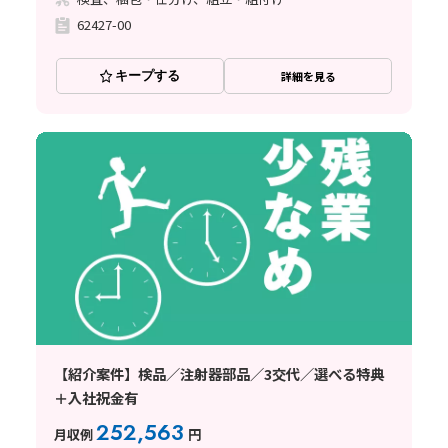
62427-00
キープする
詳細を見る
【紹介案件】検品／注射器部品／3交代／選べる特典
＋入社祝金有
252,563
月収例
円