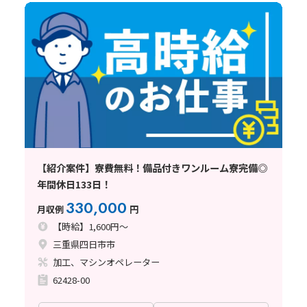
【紹介案件】寮費無料！備品付きワンルーム寮完備◎
年間休日133日！
330,000
月収例
円
【時給】1,600円～
三重県四日市市
加工、マシンオペレーター
62428-00