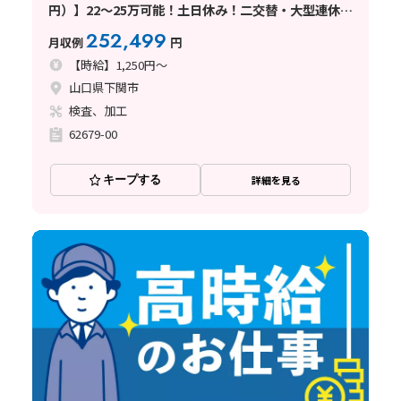
円）】22～25万可能！土日休み！二交替・大型連休あ
りの求人
252,499
月収例
円
【時給】1,250円～
山口県下関市
検査、加工
62679-00
キープする
詳細を見る