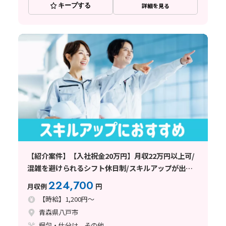
キープする
詳細を見る
【紹介案件】【入社祝金20万円】月収22万円以上可/
混雑を避けられるシフト休日制/スキルアップが出来
る職場
224,700
月収例
円
【時給】1,200円～
青森県八戸市
梱包・仕分け、その他