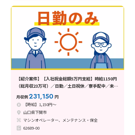
【紹介案件】【入社祝金総額5万円支給】時給1150円
（総月収23万可）／日勤／土日祝休／寮手配中／未経
験者歓迎
231,150
月収例
円
【時給】1,150円～
山口県下関市
マシンオペレーター、メンテナンス・保全
62689-00