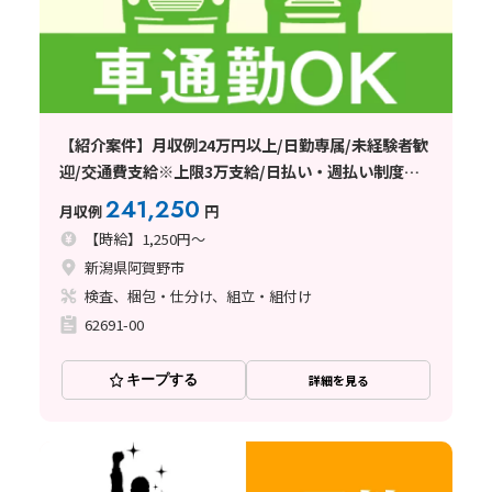
【紹介案件】月収例24万円以上/日勤専属/未経験者歓
迎/交通費支給※上限3万支給/日払い・週払い制度あ
り
241,250
月収例
円
【時給】1,250円～
新潟県阿賀野市
検査、梱包・仕分け、組立・組付け
62691-00
キープする
詳細を見る