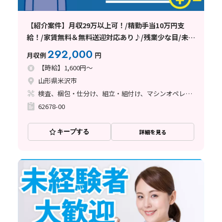
【紹介案件】月収29万以上可！/精勤手当10万円支
給！/家賃無料＆無料送迎対応あり♪/残業少な目/未経
験OK★
292,000
月収例
円
【時給】1,600円～
山形県米沢市
検査、梱包・仕分け、組立・組付け、マシンオペレーター、クリーンルーム、清掃・洗浄
62678-00
キープする
詳細を見る