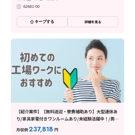
62681-00
キープする
詳細を見る
【紹介案件】【無料送迎・寮費補助あり】大型連休あ
り/家具家電付きワンルームあり/未経験活躍中！/男性
活躍中/無料送迎/制服のまま出勤OK
237,818
月収例
円