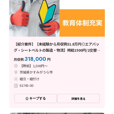
【紹介案件】【未経験から月収例31.8万円◎エアバッ
グ・シートベルトの製造・物流】時給1500円/2交替/
茨城県かすみがうら市上稲吉/寮費無料/未経験歓迎/研
318,000
月収例
円
修期間あり/空調完備
【時給】1,500円～
茨城県かすみがうら市
組立・組付け
61745-00
キープする
詳細を見る