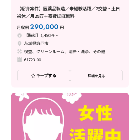
【紹介案件】医薬品製造／未経験活躍／2交替・土日
祝休／月29万＋寮費ほぼ無料
290,000
月収例
円
【時給】1,450円～
茨城県筑西市
検査、クリーンルーム、清掃・洗浄、その他
61723-00
キープする
詳細を見る