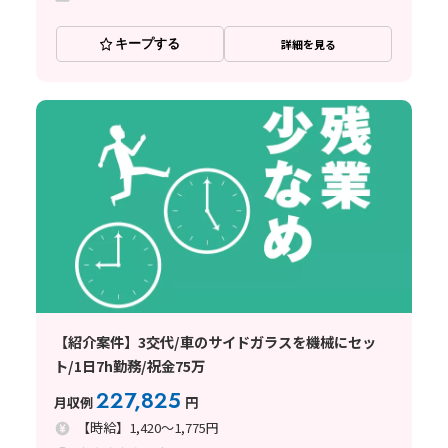
キープする
詳細を見る
【紹介案件】3交代/車のサイドガラスを機械にセッ
ト/1日7h勤務/祝金75万
227,825
月収例
円
【時給】1,420～1,775円