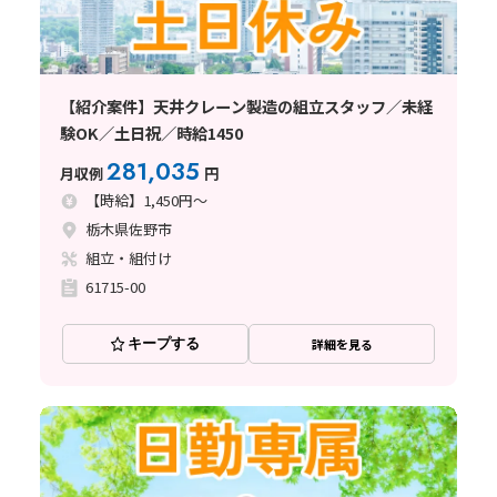
【紹介案件】天井クレーン製造の組立スタッフ／未経
験OK／土日祝／時給1450
281,035
月収例
円
【時給】1,450円～
栃木県佐野市
組立・組付け
61715-00
キープする
詳細を見る