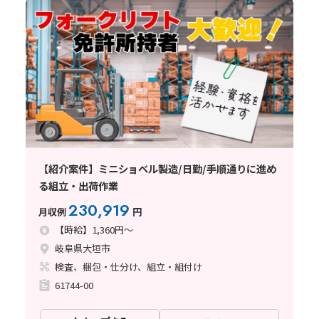
【紹介案件】ミニショベル製造/日勤/手順通りに進め
る組立・出荷作業
230,919
月収例
円
【時給】1,360円～
岐阜県大垣市
検査、梱包・仕分け、組立・組付け
61744-00