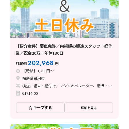
【紹介案件】要車免許／内視鏡の製造スタッフ／軽作
業／祝金20万／年休130日
202,968
月収例
円
【時給】1,200円～
福島県白河市
検査、組立・組付け、マシンオペレーター、清掃・洗浄
61714-00
キープする
詳細を見る