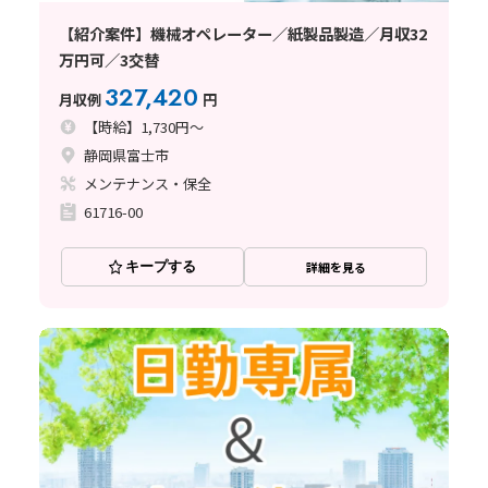
【紹介案件】機械オペレーター／紙製品製造／月収32
万円可／3交替
327,420
月収例
円
【時給】1,730円～
静岡県富士市
メンテナンス・保全
61716-00
キープする
詳細を見る