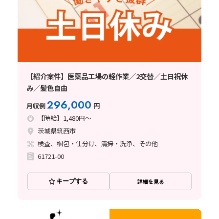
【紹介案件】医薬品工場の軽作業／2交替／土日祝休
み／髪色自由
296,000
月収例
円
【時給】1,480円～
茨城県筑西市
検査、梱包・仕分け、清掃・洗浄、その他
61721-00
キープする
詳細を見る