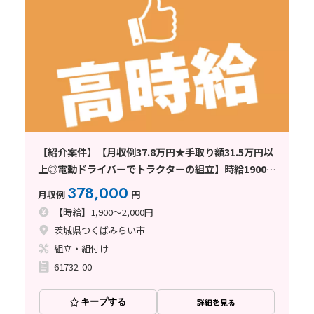
【紹介案件】【月収例37.8万円★手取り額31.5万円以
上◎電動ドライバーでトラクターの組立】時給1900
円/2交替/茨城県つくばみらい市坂野新田/土日orシフ
378,000
月収例
円
ト休み/即入寮OKで寮費無料
【時給】1,900～2,000円
茨城県つくばみらい市
組立・組付け
61732-00
キープする
詳細を見る