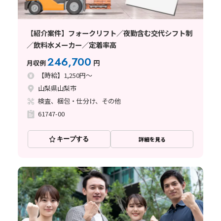
【紹介案件】フォークリフト／夜勤含む交代シフト制
／飲料水メーカー／定着率高
246,700
月収例
円
【時給】1,250円～
山梨県山梨市
検査、梱包・仕分け、その他
61747-00
キープする
詳細を見る