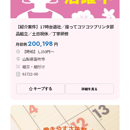
【紹介案件】17時台退社／座ってコツコツプリンタ部
品組立／土日祝休／丁寧研修
200,198
月収例
円
【時給】1,150円～
山梨県笛吹市
組立・組付け
61722-00
キープする
詳細を見る