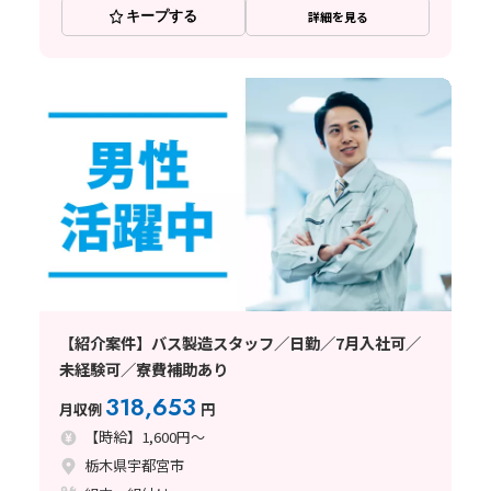
キープする
詳細を見る
【紹介案件】バス製造スタッフ／日勤／7月入社可／
未経験可／寮費補助あり
318,653
月収例
円
【時給】1,600円～
栃木県宇都宮市