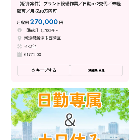
【紹介案件】プラント設備作業／日勤or2交代／未経
験可／月収30万円可
270,000
月収例
円
【時給】1,700円～
新潟県新潟市西蒲区
その他
61771-00
キープする
詳細を見る