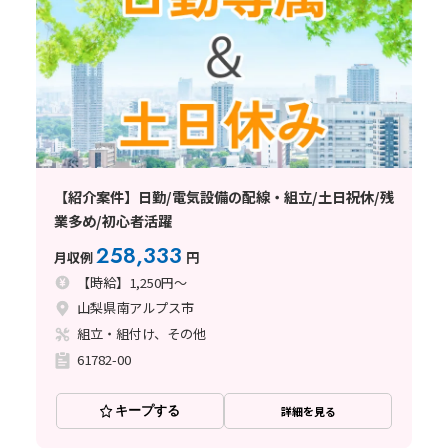
【紹介案件】日勤/電気設備の配線・組立/土日祝休/残
業多め/初心者活躍
258,333
月収例
円
【時給】1,250円～
山梨県南アルプス市
組立・組付け、その他
61782-00
キープする
詳細を見る