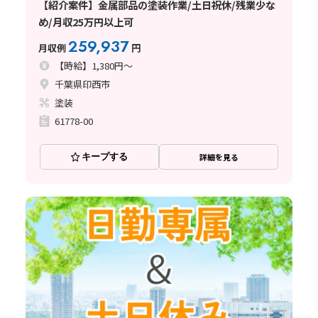
【紹介案件】金属部品の塗装作業/土日祝休/残業少な
め/月収25万円以上可
259,937
月収例
円
【時給】1,380円～
千葉県印西市
塗装
61778-00
キープする
詳細を見る