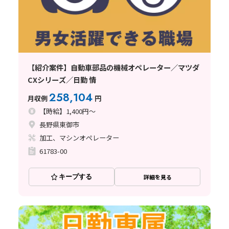
【紹介案件】自動車部品の機械オペレーター／マツダ
CXシリーズ／日勤 情
258,104
月収例
円
【時給】1,400円～
長野県東御市
加工、マシンオペレーター
61783-00
キープする
詳細を見る