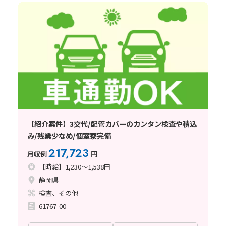
【紹介案件】3交代/配管カバーのカンタン検査や積込
み/残業少なめ/個室寮完備
217,723
月収例
円
【時給】1,230～1,538円
静岡県
検査、その他
61767-00