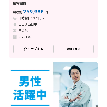
種寮完備
269,988
月収例
円
【時給】1,270円～
山口県山口市
その他
61764-00
キープする
詳細を見る