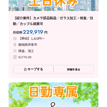
【紹介案件】カメラ部品製造／ガラス加工・検査／日
勤／カップル就業可
229,919
月収例
円
【時給】1,420円～
静岡県伊東市
検査、加工
61770-00
キープする
詳細を見る