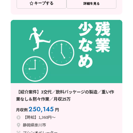
キープする
詳細を見る
【紹介案件】3交代／飲料パッケージの製造／重い作
業なし＆黙々作業／月収25万
250,145
月収例
円
【時給】1,360円～
静岡県掛川市
マシンオペレーター