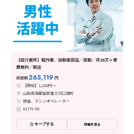
【紹介案件】軽作業／自動車部品／夜勤／月26万＋寮
費無料／駅近
265,119
月収例
円
【時給】1,200円～
山梨県南都留郡富士河口湖町
検査、マシンオペレーター
61775-00
キープする
詳細を見る