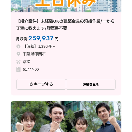
【紹介案件】未経験OKの建築金具の溶接作業/一から
丁寧に教えます/履歴書不要
259,937
月収例
円
【時給】1,380円～
千葉県印西市
溶接
61777-00
キープする
詳細を見る