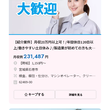
【紹介案件】月収23万円以上可！/年間休日120日以
上/働きやすい土日休み♪/製造業が初めての方も大歓
迎です★
231,487
月収例
円
【時給】1,150円～
宮城県石巻市
検査、梱包・仕分け、マシンオペレーター、クリーンルーム
62469-00
キープする
詳細を見る