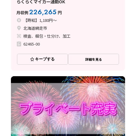
らくらくマイカー通勤OK
226,265
月収例
円
【時給】1,180円～
北海道網走市
検査、梱包・仕分け、加工
62465-00
キープする
詳細を見る