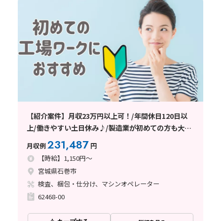
【紹介案件】月収23万円以上可！/年間休日120日以
上/働きやすい土日休み♪/製造業が初めての方も大歓
迎です★
231,487
月収例
円
【時給】1,150円～
宮城県石巻市
検査、梱包・仕分け、マシンオペレーター
62468-00