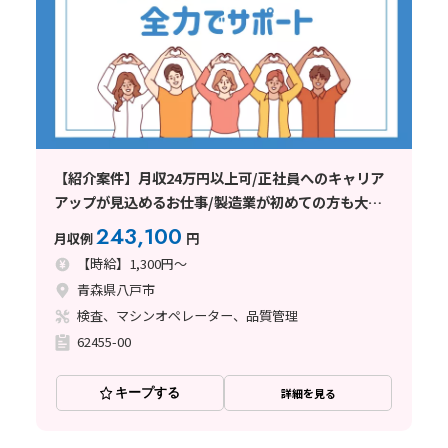
【紹介案件】月収24万円以上可/正社員へのキャリア
アップが見込めるお仕事/製造業が初めての方も大歓
迎
243,100
月収例
円
【時給】1,300円～
青森県八戸市
検査、マシンオペレーター、品質管理
62455-00
キープする
詳細を見る