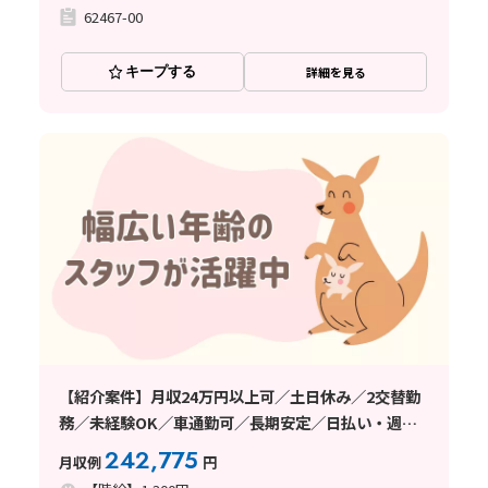
62467-00
キープする
詳細を見る
【紹介案件】月収24万円以上可／土日休み／2交替勤
務／未経験OK／車通勤可／長期安定／日払い・週払
い制度あり
242,775
月収例
円