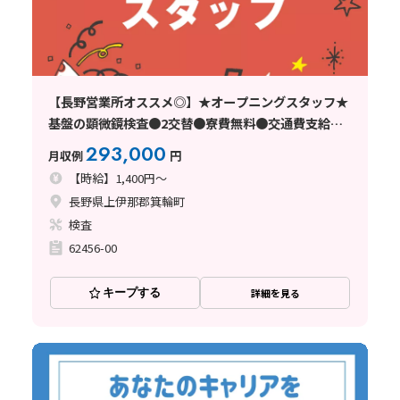
【長野営業所オススメ◎】★オープニングスタッフ★
基盤の顕微鏡検査●2交替●寮費無料●交通費支給●
未経験歓迎●長野県上伊那郡
293,000
月収例
円
【時給】1,400円～
長野県上伊那郡箕輪町
検査
62456-00
キープする
詳細を見る