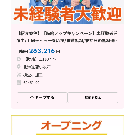
【紹介案件】【時給アップキャンペーン】未経験者活
躍中/工場デビューを応援/寮費無料/寮からの無料送迎
あり
263,216
月収例
円
【時給】1,110円～
北海道苫小牧市
検査、加工
62463-00
キープする
詳細を見る