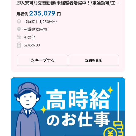
即入寮可/3交替勤務/未経験者活躍中！/車通勤可/工場
見学OK/モクモク作業♪/全国応募歓迎♪
235,079
月収例
円
【時給】1,250円～
三重県松阪市
その他
62459-00
キープする
詳細を見る