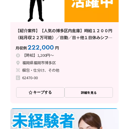
【紹介案件】【人気の博多区内倉庫】時給１２００円
（総月収２２万可能）／日勤／日＋他１日休みシフト
／未経験者活躍中
222,000
月収例
円
【時給】1,200円～
福岡県福岡市博多区
梱包・仕分け、その他
62470-00
キープする
詳細を見る