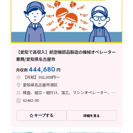
【愛知で高収入】航空機部品製造の機械オペレーター
業務/愛知県名古屋市
444,680
月収例
円
【月給】302,000円～
愛知県名古屋市港区
検査、組立・組付け、加工、マシンオペレーター、品質管理、メンテナンス・保全、フォークリフト、玉掛け・クレーン、ライン作業、鋳造・鍛造、立ち作業、溶接、塗装、バリ取り
62462-00
キープする
詳細を見る