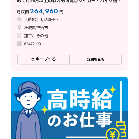
めて月26万以上の収入も可能◎マイカー・バイク通勤
OK！
264,960
月収例
円
【時給】1,450円～
茨城県神栖市
加工、その他
62472-00
キープする
詳細を見る