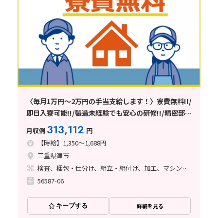
〈毎月1万円～2万円の手当支給します！〉寮費無料!!/
即日入寮可能!!/製造未経験でも安心の研修!!/精密部品
製造工場／【三重県津市】
313,112
月収例
円
【時給】1,350～1,688円
三重県津市
検査、梱包・仕分け、組立・組付け、加工、マシンオペレーター、品質管理、ライン作業
56587-06
キープする
詳細を見る