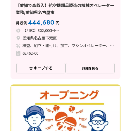
【愛知で高収入】航空機部品製造の機械オペレーター
業務/愛知県名古屋市
444,680
月収例
円
【月給】302,000円～
愛知県名古屋市港区
検査、組立・組付け、加工、マシンオペレーター、品質管理、メンテナンス・保全、フォークリフト、玉掛け・クレーン、ライン作業、鋳造・鍛造、立ち作業、溶接、塗装、バリ取り
62462-00
キープする
詳細を見る