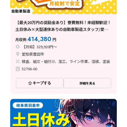
【最大20万円の奨励金あり】寮費無料！未経験歓迎！
土日休み×大型連休ありの自動車製造スタッフ/愛知
県豊田市
414,380
月収例
円
【月給】329,920円～
愛知県豊田市
検査、組立・組付け、加工、ライン作業、溶接、塗装
52706-00
キープする
詳細を見る