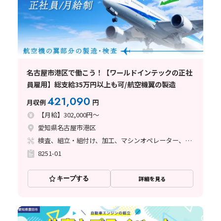
名古屋市港区で働こう！【ワールドインテックの正社
員雇用】総支給35万円以上も可/航空機翼の製造
421,090
月収例
円
【月給】302,000円～
愛知県名古屋市港区
検査、組立・組付け、加工、マシンオペレーター、品質管理、メンテナンス・保全、フォークリフト、玉掛け・クレーン、ライン作業、鋳造・鍛造、溶接、塗装、バリ取り、その他
8251-01
キープする
詳細を見る