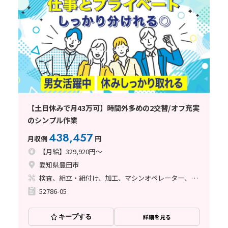
【土日休みで月43万可】時間外多めの2交替/オフ充実
のシンプル作業
438,457
月収例
円
【月給】329,920円～
愛知県豊田市
検査、組立・組付け、加工、マシンオペレーター、ライン作業、立ち作業、溶接、塗装
52786-05
キープする
詳細を見る