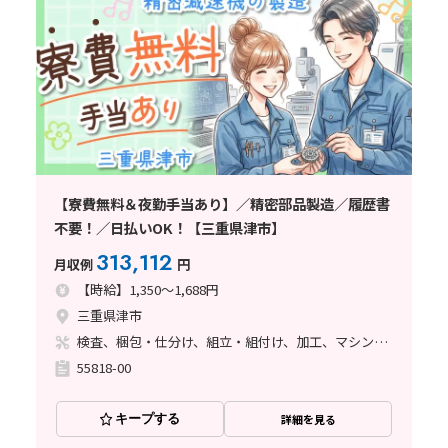
【寮費無料＆夜勤手当あり】／精密部品製造／履歴書
不要！／日払いOK！【三重県津市】
313,112
月収例
円
【時給】1,350～1,688円
三重県津市
検査、梱包・仕分け、組立・組付け、加工、マシンオペレーター、清掃・洗浄、品質管理、ライン作業、バリ取り
55818-00
キープする
詳細を見る