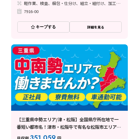
軽作業、検査、梱包・仕分け、組立・組付け、加工、マシンオペレーター、クリーンルーム、清掃・洗浄、品質管理、メンテナンス・保全、フォークリフト、玉掛け・クレーン、ライン作業、ハンダ付け、鋳造・鍛造、立ち作業、溶接、塗装、バリ取り
7916-00
キープする
詳細を見る
【三重県中勢エリア/津・松阪】全国県庁所在地で一
番短い都市名！津市・松阪牛で有名な松阪市エリアで
働けます！
351,059
月収例
円