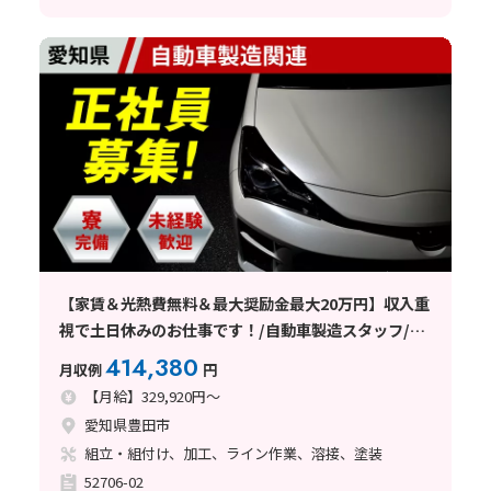
【家賃＆光熱費無料＆最大奨励金最大20万円】収入重
視で土日休みのお仕事です！/自動車製造スタッフ/愛
知県豊田市
414,380
月収例
円
【月給】329,920円～
愛知県豊田市
組立・組付け、加工、ライン作業、溶接、塗装
52706-02