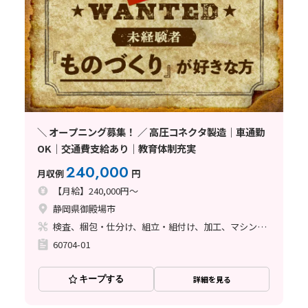
＼ オープニング募集！ ／ 高圧コネクタ製造｜車通勤
OK｜交通費支給あり｜教育体制充実
240,000
月収例
円
【月給】240,000円～
静岡県御殿場市
検査、梱包・仕分け、組立・組付け、加工、マシンオペレーター、清掃・洗浄、座り作業、立ち作業
60704-01
キープする
詳細を見る