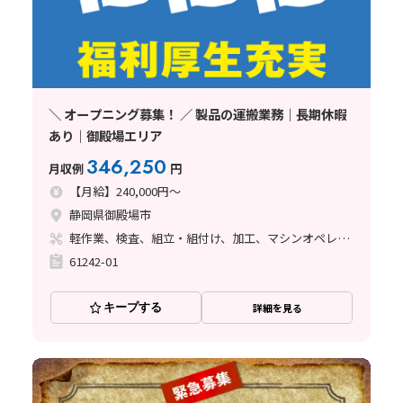
＼ オープニング募集！ ／ 製品の運搬業務｜長期休暇
あり｜御殿場エリア
346,250
月収例
円
【月給】240,000円～
静岡県御殿場市
軽作業、検査、組立・組付け、加工、マシンオペレーター、立ち作業
61242-01
キープする
詳細を見る