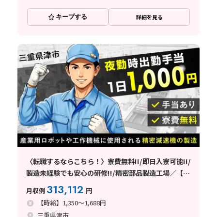
キープする
詳細を見る
〈転職するならこちら！〉寮費無料!!/即日入寮可能!!/
製造未経験でも安心の研修!!/精密部品製造工場／【三
重県津市】
313,112
月収例
円
【時給】1,350～1,688円
三重県津市