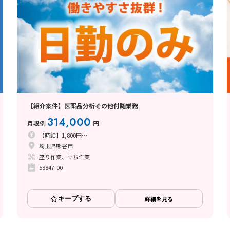
【紹介案件】医薬品分析その他付随業務
314,000
月収例
円
【時給】1,800円～
埼玉県熊谷市
座り作業、立ち作業
58847-00
キープする
詳細を見る