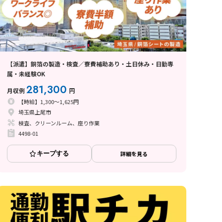
【派遣】銅箔の製造・検査／寮費補助あり・土日休み・日勤専
属・未経験OK
281,300
月収例
円
【時給】1,300～1,625円
埼玉県上尾市
検査、クリーンルーム、座り作業
4498-01
キープする
詳細を見る