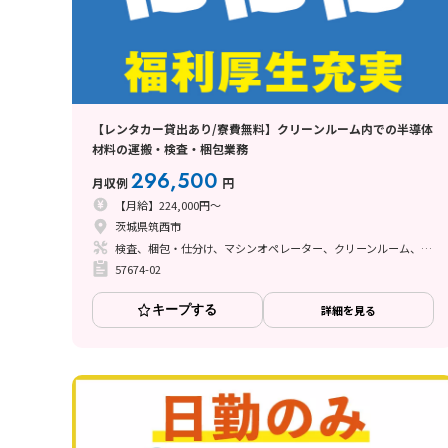
【レンタカー貸出あり/寮費無料】クリーンルーム内での半導体
材料の運搬・検査・梱包業務
296,500
月収例
円
【月給】224,000円～
茨城県筑西市
検査、梱包・仕分け、マシンオペレーター、クリーンルーム、座り作業、立ち作業
57674-02
キープする
詳細を見る