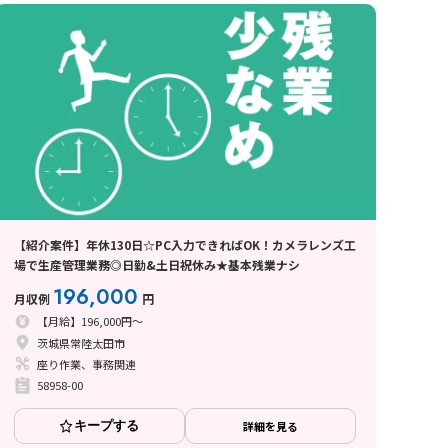
【紹介案件】年休130日☆PC入力できればOK！カメラレンズ工
場で生産管理業務◎日勤&土日祝休み★基本残業ナシ
196,000
月収例
円
【月給】196,000円～
茨城県常陸太田市
座り作業、事務関連
58958-00
キープする
詳細を見る