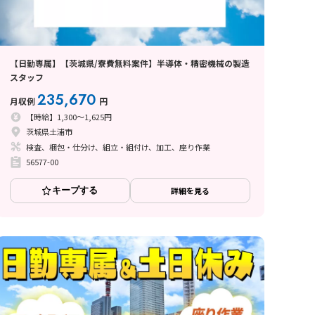
【日勤専属】【茨城県/寮費無料案件】半導体・精密機械の製造
スタッフ
235,670
月収例
円
【時給】1,300～1,625円
茨城県土浦市
検査、梱包・仕分け、組立・組付け、加工、座り作業
56577-00
キープする
詳細を見る