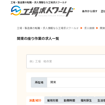
工場・製造業の転職・求人情報なら工場求人ワールド
条件から探す
正
工場・製造業の転職・求人情報なら工場求人ワールド
求人検索
関
関東の座り作業の求人一覧
関東
所在地
派遣/
紹介
雇用
形態
勤務
時間
福利
厚生
生活