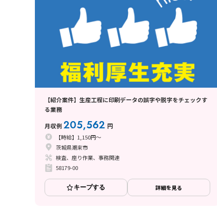
【紹介案件】生産工程に印刷データの誤字や脱字をチェックす
る業務
205,562
月収例
円
【時給】1,150円～
茨城県潮来市
検査、座り作業、事務関連
58179-00
キープする
詳細を見る