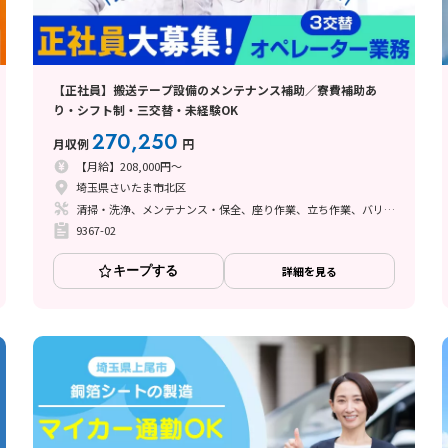
【正社員】搬送テープ設備のメンテナンス補助／寮費補助あ
り・シフト制・三交替・未経験OK
270,250
月収例
円
【月給】208,000円～
埼玉県さいたま市北区
清掃・洗浄、メンテナンス・保全、座り作業、立ち作業、バリ取り
9367-02
キープする
詳細を見る