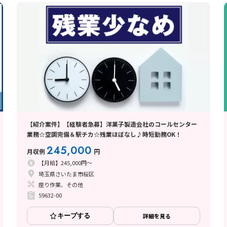
【紹介案件】【経験者急募】洋菓子製造会社のコールセンター
業務☆空調完備＆駅チカ☆残業ほぼなし♪時短勤務OK！
245,000
月収例
円
【月給】245,000円～
埼玉県さいたま市桜区
座り作業、その他
59632-00
キープする
詳細を見る