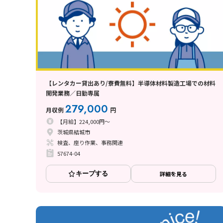
【レンタカー貸出あり/寮費無料】半導体材料製造工場での材料
開発業務／日勤専属
279,000
月収例
円
【月給】224,000円～
茨城県結城市
検査、座り作業、事務関連
57674-04
キープする
詳細を見る