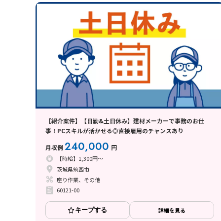
【紹介案件】【日勤&土日休み】建材メーカーで事務のお仕
事！PCスキルが活かせる◎直接雇用のチャンスあり
240,000
月収例
円
【時給】1,300円～
茨城県筑西市
座り作業、その他
60121-00
キープする
詳細を見る