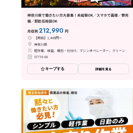
神奈川県で働きたい方大募集！未経験OK／スマホで面接／寮完
備／即赴任相談OK
212,990
月収例
円
【時給】1,400円～
神奈川県
軽作業、検査、梱包・仕分け、マシンオペレーター、クリーンルーム、座り作業、ライン作業、溶接
57770-00
キープする
詳細を見る