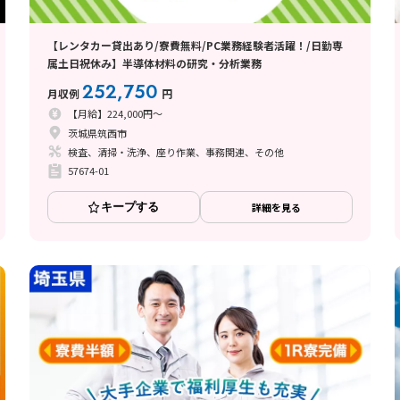
【レンタカー貸出あり/寮費無料/PC業務経験者活躍！/日勤専
属土日祝休み】半導体材料の研究・分析業務
252,750
月収例
円
【月給】224,000円～
茨城県筑西市
検査、清掃・洗浄、座り作業、事務関連、その他
57674-01
キープする
詳細を見る