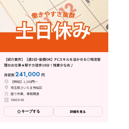
【紹介案件】【週3日~勤務OK】PCスキルを活かせる◎物流管
理のお仕事★駅チカ徒歩10分！残業少なめ♪
241,000
月収例
円
【時給】1,300円～
埼玉県さいたま市桜区
座り作業、事務関連
59629-00
キープする
詳細を見る