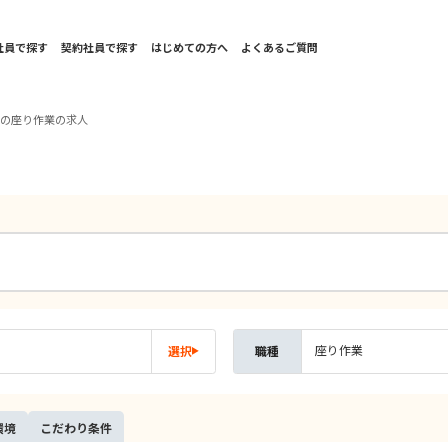
社員で探す
契約社員で探す
はじめての方へ
よくあるご質問
東の座り作業の求人
座り作業
選択
職種
環境
こだ
わり
条件