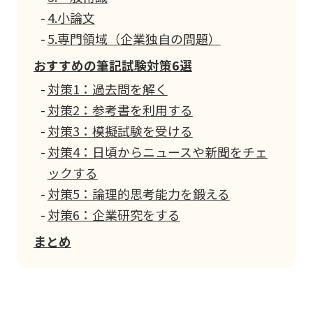
4.小論文
5.専門領域（企業独自の問題）
おすすめの筆記試験対策6選
対策1：過去問を解く
対策2：参考書を利用する
対策3：模擬試験を受ける
対策4：日頃からニュースや新聞をチェ
ックする
対策5：論理的思考能力を鍛える
対策6：企業研究をする
まとめ