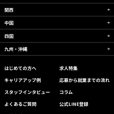
山形県
群馬県
富山県
関西
岐阜県
岩手県
埼玉県
石川県
静岡県
中国
滋賀県
宮城県
千葉県
福井県
愛知県
京都府
四国
広島県
福島県
東京都
山梨県
三重県
大阪府
岡山県
九州・沖縄
愛媛県
神奈川県
長野県
兵庫県
鳥取県
香川県
福岡県
はじめての方へ
求人特集
奈良県
島根県
高知県
佐賀県
キャリアアップ例
応募から就業までの流れ
和歌山県
山口県
徳島県
長崎県
スタッフインタビュー
コラム
大分県
よくあるご質問
公式LINE登録
熊本県