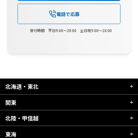
電話で応募
受付時間 平日9:00～20:00 土日祝9:00～18:00
北海道・東北
関東
北海道
青森県
北陸・甲信越
茨城県
秋田県
栃木県
東海
新潟県