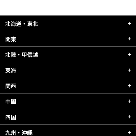
北海道・東北
関東
北海道
青森県
北陸・甲信越
茨城県
秋田県
栃木県
東海
新潟県
山形県
群馬県
富山県
関西
岐阜県
岩手県
埼玉県
石川県
静岡県
中国
滋賀県
宮城県
千葉県
福井県
愛知県
京都府
四国
広島県
福島県
東京都
山梨県
三重県
大阪府
岡山県
九州・沖縄
愛媛県