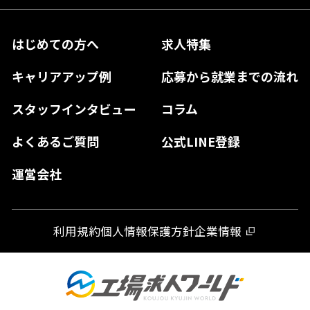
神奈川県
長野県
兵庫県
鳥取県
香川県
福岡県
はじめての方へ
求人特集
奈良県
島根県
高知県
佐賀県
キャリアアップ例
応募から就業までの流れ
和歌山県
山口県
徳島県
長崎県
スタッフインタビュー
コラム
大分県
よくあるご質問
公式LINE登録
熊本県
運営会社
宮崎県
鹿児島県
利用規約
個人情報保護方針
企業情報
沖縄県