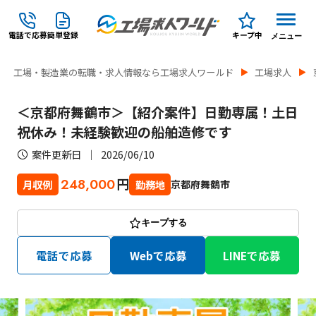
電話で応募
簡単登録
キープ中
メニュー
工場・製造業の転職・求人情報なら工場求人ワールド
工場求人
＜京都府舞鶴市＞【紹介案件】日勤専属！土日
祝休み！未経験歓迎の船舶造修です
案件更新日
2026/06/10
円
248,000
京都府舞鶴市
月収例
勤務地
キープする
電話で応募
Webで応募
LINEで応募