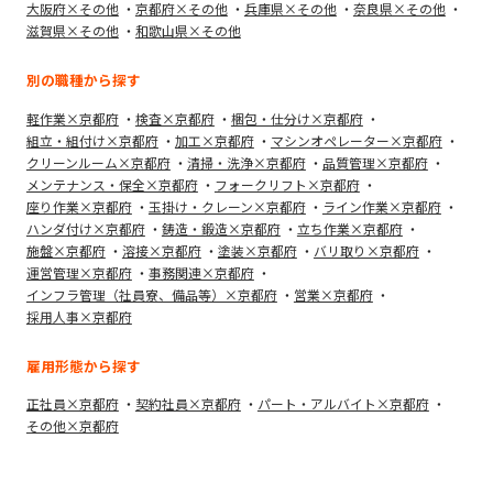
大阪府×その他
京都府×その他
兵庫県×その他
奈良県×その他
滋賀県×その他
和歌山県×その他
別の職種から探す
軽作業×京都府
検査×京都府
梱包・仕分け×京都府
組立・組付け×京都府
加工×京都府
マシンオペレーター×京都府
クリーンルーム×京都府
清掃・洗浄×京都府
品質管理×京都府
メンテナンス・保全×京都府
フォークリフト×京都府
座り作業×京都府
玉掛け・クレーン×京都府
ライン作業×京都府
ハンダ付け×京都府
鋳造・鍛造×京都府
立ち作業×京都府
施盤×京都府
溶接×京都府
塗装×京都府
バリ取り×京都府
運営管理×京都府
事務関連×京都府
インフラ管理（社員寮、備品等）×京都府
営業×京都府
採用人事×京都府
雇用形態から探す
正社員×京都府
契約社員×京都府
パート・アルバイト×京都府
その他×京都府