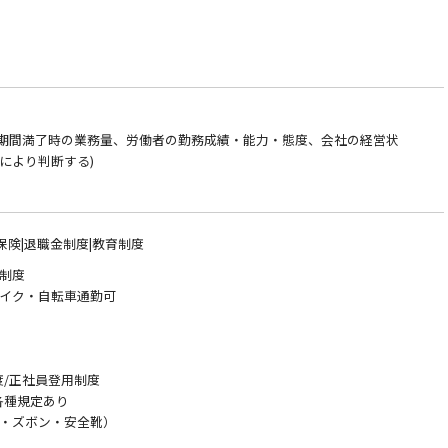
！
約期間満了時の業務量、労働者の勤務成績・能力・態度、会社の経営状
により判断する)
保険|退職金制度|教育制度
制度
ク・自転車通勤可
）
)
度/正社員登用制度
各種規定あり
・ズボン・安全靴）