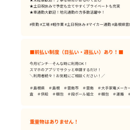
★土日祝休みで予定も立てやすくプライベートも充実
★車通勤大歓迎！地元通勤の方多数活躍中！
#夜勤 #工場 #軽作業 #土日祝休み #マイカー通勤 #島根県
■前払い制度（日払い・週払い）あり！■
今月ピンチ…そんな時に利用OK！
スマホのアプリでサクッと申請するだけ！
＼利用者続々！お気軽にご相談ください！／
＃島根県 ＃島根 ＃雲南市 ＃雲南 ＃大手家電メーカ
査 ＃供給 ＃梱包 ＃段ボール組立 ＃梱包 ＃運搬 
重量物はありません！