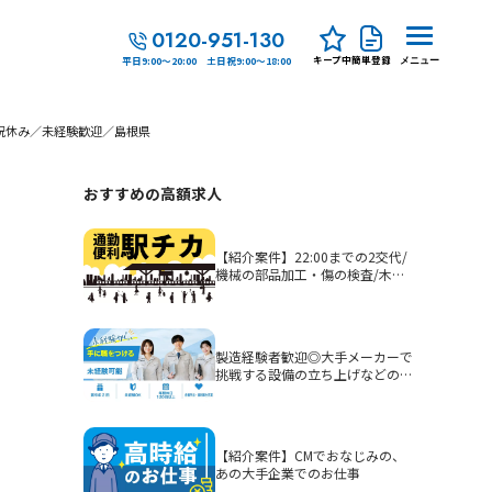
0120-951-130
キープ中
簡単登録
平日9:00～20:00 土日祝9:00～18:00
メニュー
祝休み／未経験歓迎／島根県
おすすめの高額求人
【紹介案件】22:00までの2交代/
機械の部品加工・傷の検査/木津
駅徒歩5分
製造経験者歓迎◎大手メーカーで
挑戦する設備の立ち上げなどの生
産技術
【紹介案件】CMでおなじみの、
あの大手企業でのお仕事