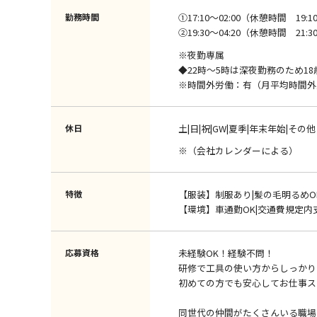
勤務時間
①17:10～02:00（休憩時間 19:10～1
②19:30～04:20（休憩時間 21:30～2
※夜勤専属
◆22時～5時は深夜勤務のため1
※時間外労働：有（月平均時間外
休日
土|日|祝|GW|夏季|年末年始|その他
※（会社カレンダーによる）
特徴
【服装】制服あり|髪の毛明るめO
【環境】車通勤OK|交通費規定内
応募資格
未経験OK！経験不問！
研修で工具の使い方からしっかり
初めての方でも安心してお仕事ス
同世代の仲間がたくさんいる職場