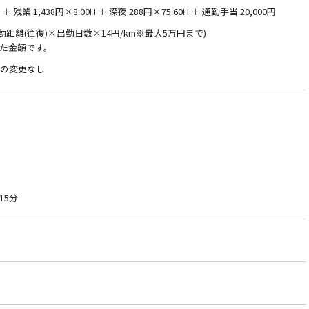
 残業 1,438円×8.00H ＋ 深夜 288円×75.60H ＋ 通勤手当 20,000円
通勤距離(往復)×出勤日数×14円/km※最大5万円まで)
た金額です。
件の変更なし
15分