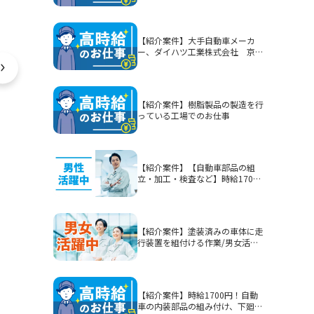
【紹介案件】大手自動車メーカ
ー、ダイハツ工業株式会社 京都
（大山崎）工場でのお仕事
【紹介案件】樹脂製品の製造を行
っている工場でのお仕事
【紹介案件】【自動車部品の組
立・加工・検査など】時給1700
円/2交替/静岡県富士市今泉/5勤2
休または4勤2休/土日休みまたは
シフト制/未経験歓迎/無期雇用派
遣/月収例40.3万円以上
【紹介案件】塗装済みの車体に走
行装置を組付ける作業/男女活躍
中★賞与有！
【紹介案件】時給1700円！自動
車の内装部品の組み付け、下廻り