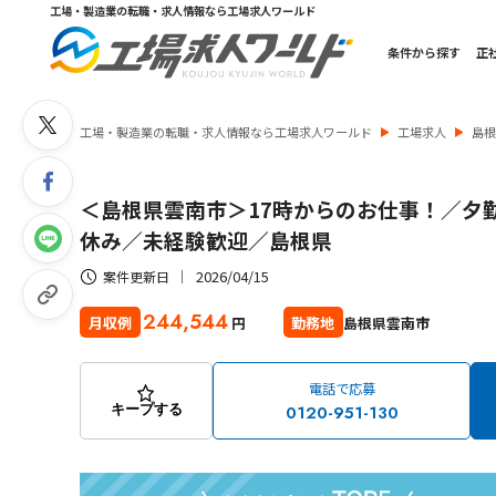
工場・製造業の転職・求人情報なら工場求人ワールド
条件から探す
正
工場・製造業の転職・求人情報なら工場求人ワールド
工場求人
島
＜島根県雲南市＞17時からのお仕事！／夕
休み／未経験歓迎／島根県
2026/04/15
案件更新日
244,544
島根県雲南市
月収例
勤務地
円
電話で応募
0120-951-130
キープする