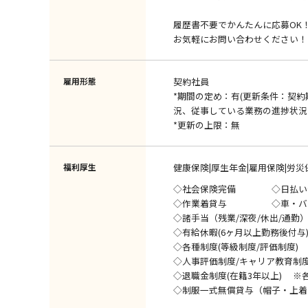
履歴書不要でかんたんに応募OK
お気軽にお問い合わせください！
雇用形態
契約社員
*期間の定め：有(更新条件：契
況、従事している業務の進捗状況
*更新の上限：無
福利厚生
健康保険|厚生年金|雇用保険|労災
◇社会保険完備 ◇日払い
◇作業着貸与 ◇車・バイ
◇諸手当（残業/深夜/休出/通勤
◇有給休暇(6ヶ月以上勤務後付与
◇各種制度(等級制度/評価制度)
◇人事評価制度/キャリア教育制
◇退職金制度(在籍3年以上) ※
◇制服一式無償貸与（帽子・上着