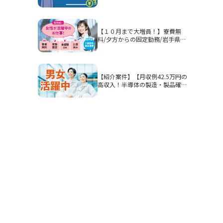
部品等を組み付ける作業！男性活
躍中★
【１０月まで大増員！】寮費無
料/夕方からの固定勤務/岩手県釜
石市/部品加工・表面処理
【紹介案件】【月収例42.5万円の
高収入！半導体の製造・製品確
認】高時給1900円/2交替/三重県
四日市市山之一色町/4勤2休のシ
フト制/即入寮OKの寮完備/研修
期間あり/クリーンルーム/男女活
躍