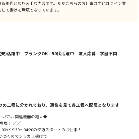
来る年代となり苦手な内容です。ただこちらのお仕事は主にはライン業
心して働ける環境となっています。
(夫)活躍中
ブランクOK
50代活躍中
友人応募
学歴不問
つの工程に分かれており、適性を見て各工程へ配属となります
ーパネル関連機器の組立◆
専属！ ／／
02:00や19:30～04:20の夕方スタートのお仕事！
がつくのでシッカリ稼げて