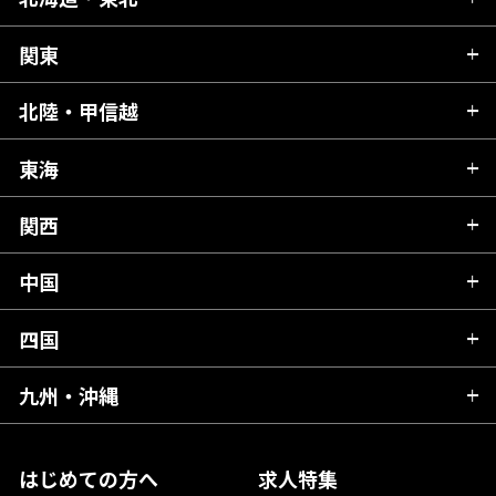
関東
北海道
青森県
北陸・甲信越
茨城県
秋田県
栃木県
東海
新潟県
山形県
群馬県
富山県
関西
岐阜県
岩手県
埼玉県
石川県
静岡県
中国
滋賀県
宮城県
千葉県
福井県
愛知県
京都府
四国
広島県
福島県
東京都
山梨県
三重県
大阪府
岡山県
九州・沖縄
愛媛県
神奈川県
長野県
兵庫県
鳥取県
香川県
福岡県
はじめての方へ
求人特集
奈良県
島根県