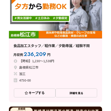
食品加工スタッフ／軽作業／夕勤専属／経験不問
236,209
月収例
円
【時給】1,230～1,538円
島根県松江市
加工
4750-00
キープする
詳細を見る