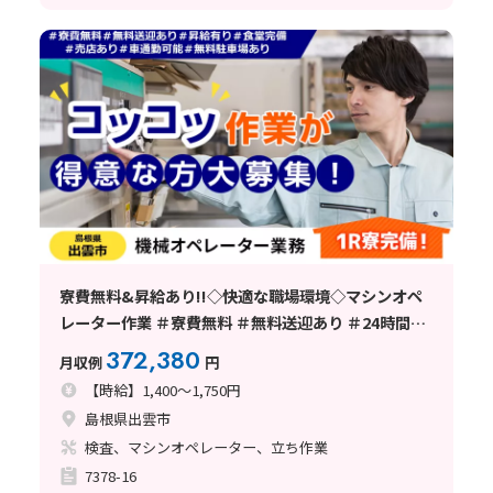
寮費無料&昇給あり!!◇快適な職場環境◇マシンオペ
レーター作業 ＃寮費無料 ＃無料送迎あり ＃24時間食
堂完備 ＃男性活躍中 ＜島根県出雲市＞
372,380
月収例
円
【時給】1,400～1,750円
島根県出雲市
検査、マシンオペレーター、立ち作業
7378-16