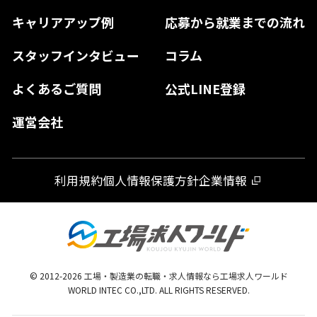
高知県
佐賀県
キャリアアップ例
応募から就業までの流れ
和歌山県
山口県
徳島県
長崎県
スタッフインタビュー
コラム
大分県
よくあるご質問
公式LINE登録
熊本県
運営会社
宮崎県
鹿児島県
利用規約
個人情報保護方針
企業情報
沖縄県
© 2012-
2026
工場・製造業の転職・求人情報なら工場求人ワールド
WORLD INTEC CO.,LTD. ALL RIGHTS RESERVED.