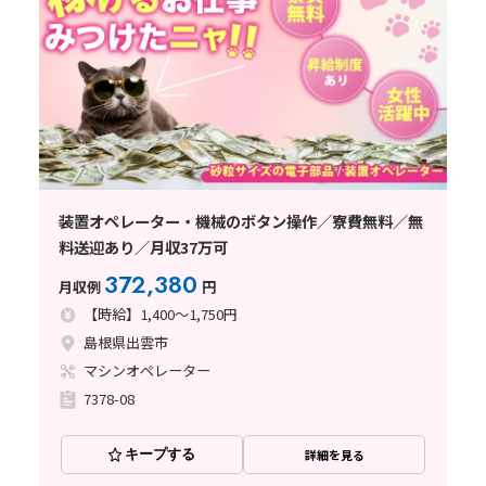
装置オペレーター・機械のボタン操作／寮費無料／無
料送迎あり／月収37万可
372,380
月収例
円
【時給】1,400～1,750円
島根県出雲市
マシンオペレーター
7378-08
キープする
詳細を見る