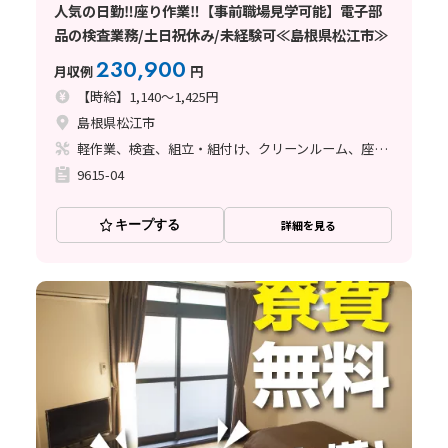
人気の日勤‼座り作業‼【事前職場見学可能】電子部
品の検査業務/土日祝休み/未経験可≪島根県松江市≫
230,900
月収例
円
【時給】1,140～1,425円
島根県松江市
軽作業、検査、組立・組付け、クリーンルーム、座り作業
9615-04
キープする
詳細を見る