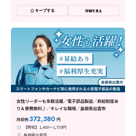
キープする
詳細を見る
女性リーダーも多数活躍／電子部品製造／昇給制度あ
り＆寮費無料♪／キレイな職場／島根県出雲市
372,380
月収例
円
【時給】1,400～1,750円
島根県出雲市