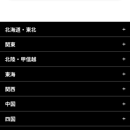
北海道・東北
関東
北海道
青森県
北陸・甲信越
茨城県
秋田県
栃木県
東海
新潟県
山形県
群馬県
富山県
関西
岐阜県
岩手県
埼玉県
石川県
静岡県
中国
滋賀県
宮城県
千葉県
福井県
愛知県
京都府
四国
広島県
福島県
東京都
山梨県
三重県