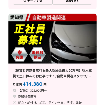
キープする
詳細を見る
【家賃＆光熱費無料＆最大奨励金最大20万円】収入重
視で土日休みのお仕事です！/自動車製造スタッフ/愛
知県豊田市
414,380
月収例
円
【月給】329,920円～
愛知県豊田市
組立・組付け、加工、ライン作業、溶接、塗装