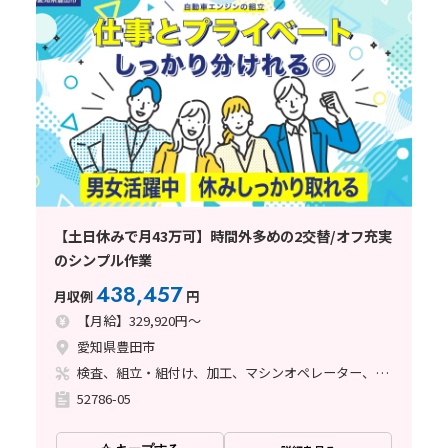
【土日休みで月43万可】時間外多めの2交替/オフ充実
のシンプル作業
438,457
月収例
円
【月給】329,920円～
愛知県豊田市
検査、組立・組付け、加工、マシンオペレーター、ライン作業、立ち作業、溶接、塗装
52786-05