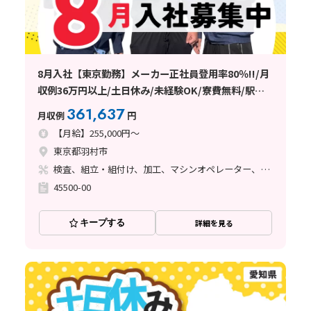
8月入社【東京勤務】メーカー正社員登用率80％!!/月
収例36万円以上/土日休み/未経験OK/寮費無料/駅チ
カ
361,637
月収例
円
【月給】255,000円～
東京都羽村市
検査、組立・組付け、加工、マシンオペレーター、ライン作業、塗装
45500-00
キープする
詳細を見る