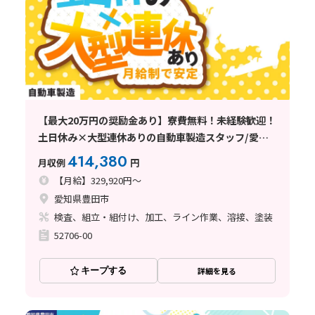
【最大20万円の奨励金あり】寮費無料！未経験歓迎！
土日休み×大型連休ありの自動車製造スタッフ/愛知
県豊田市
414,380
月収例
円
【月給】329,920円～
愛知県豊田市
検査、組立・組付け、加工、ライン作業、溶接、塗装
52706-00
キープする
詳細を見る