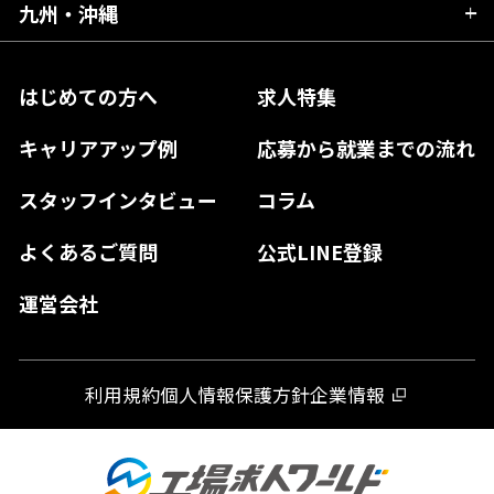
大阪府
岡山県
九州・沖縄
愛媛県
神奈川県
長野県
兵庫県
鳥取県
香川県
福岡県
はじめての方へ
求人特集
奈良県
島根県
高知県
佐賀県
キャリアアップ例
応募から就業までの流れ
和歌山県
山口県
徳島県
長崎県
スタッフインタビュー
コラム
大分県
よくあるご質問
公式LINE登録
熊本県
運営会社
宮崎県
鹿児島県
利用規約
個人情報保護方針
企業情報
沖縄県