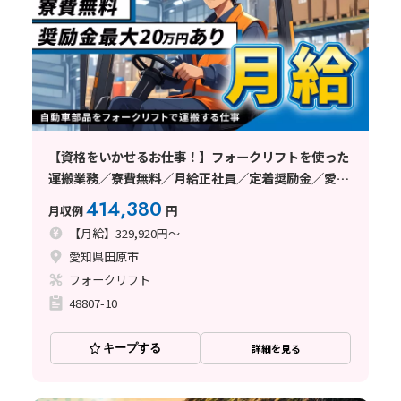
【資格をいかせるお仕事！】フォークリフトを使った
運搬業務／寮費無料／月給正社員／定着奨励金／愛知
県田原市
414,380
月収例
円
【月給】329,920円～
愛知県田原市
フォークリフト
48807-10
キープする
詳細を見る