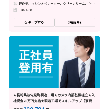
軽作業、マシンオペレーター、クリーンルーム、立ち作業
57021-00
キープする
詳細を見る
★長崎県波佐見町製造工場★カメラ内部基板組立★入
社祝金20万円支給★製造工場でスキルアップ【寮費無
料♪】