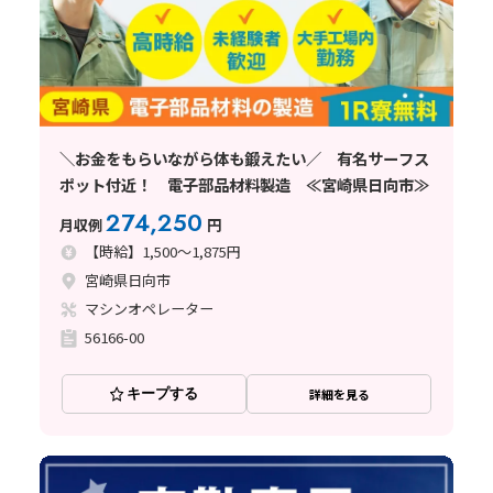
＼お金をもらいながら体も鍛えたい／ 有名サーフス
ポット付近！ 電子部品材料製造 ≪宮崎県日向市≫
274,250
月収例
円
【時給】1,500～1,875円
宮崎県日向市
マシンオペレーター
56166-00
キープする
詳細を見る