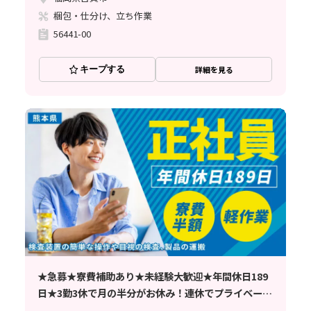
梱包・仕分け、立ち作業
56441-00
キープする
詳細を見る
★急募★寮費補助あり★未経験大歓迎★年間休日189
日★3勤3休で月の半分がお休み！連休でプライベート
も充実！ 簡単な検査業務のお仕事です＜合志市＞