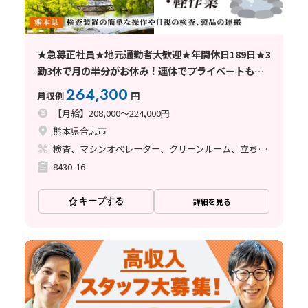
★急募正社員★地元通勤者大歓迎★年間休日189日★3
勤3休で月の半分がお休み！連休でプライベートも充
実！ 簡単な検査業務のお仕事です＜合志市＞
264,300
月収例
円
【月給】208,000～224,000円
熊本県合志市
検査、マシンオペレーター、クリーンルーム、立ち作業
8430-16
キープする
詳細を見る