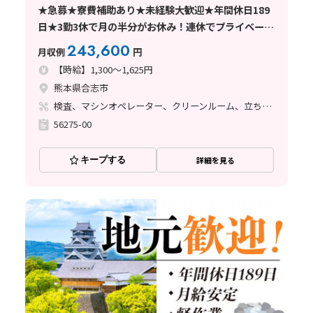
★急募★寮費補助あり★未経験大歓迎★年間休日189
日★3勤3休で月の半分がお休み！連休でプライベート
も充実！ 簡単な検査業務のお仕事です＜合志市＞
243,600
月収例
円
【時給】1,300～1,625円
熊本県合志市
検査、マシンオペレーター、クリーンルーム、立ち作業
56275-00
キープする
詳細を見る