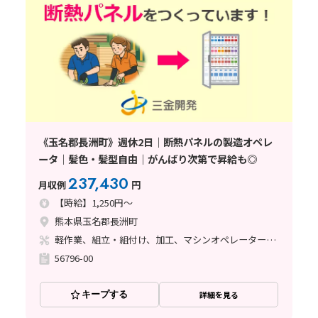
《玉名郡長洲町》週休2日｜断熱パネルの製造オペレ
ータ｜髪色・髪型自由｜がんばり次第で昇給も◎
237,430
月収例
円
【時給】1,250円～
熊本県玉名郡長洲町
軽作業、組立・組付け、加工、マシンオペレーター、立ち作業、バリ取り
56796-00
キープする
詳細を見る