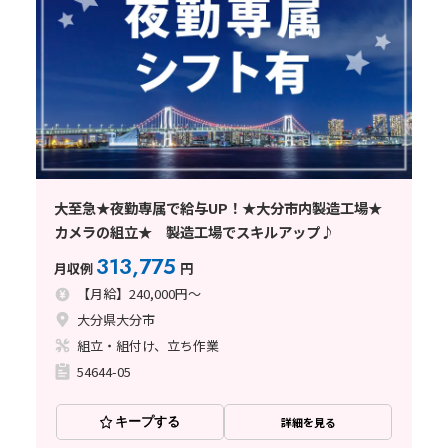
大至急★夜勤専属で給与UP！★大分市内製造工場★
カメラの組立★ 製造工場でスキルアップ♪
313,775
月収例
円
【月給】240,000円～
大分県大分市
組立・組付け、立ち作業
54644-05
キープする
詳細を見る