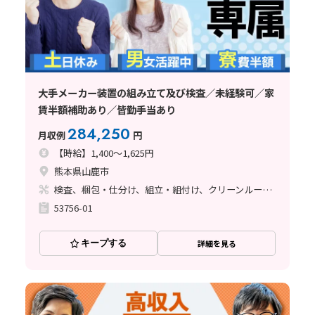
大手メーカー装置の組み立て及び検査／未経験可／家
賃半額補助あり／皆勤手当あり
284,250
月収例
円
【時給】1,400～1,625円
熊本県山鹿市
検査、梱包・仕分け、組立・組付け、クリーンルーム、清掃・洗浄、立ち作業
53756-01
キープする
詳細を見る