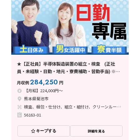
★【正社員】半導体製造装置の組立・検査 (正社
員・未経験・日勤・地元・寮費補助・皆勤手当) ※ワ
ールドインテック直接雇用
284,250
月収例
円
【月給】224,000円～
熊本県菊池市
検査、梱包・仕分け、組立・組付け、クリーンルーム、清掃・洗浄、立ち作業
56163-01
キープする
詳細を見る