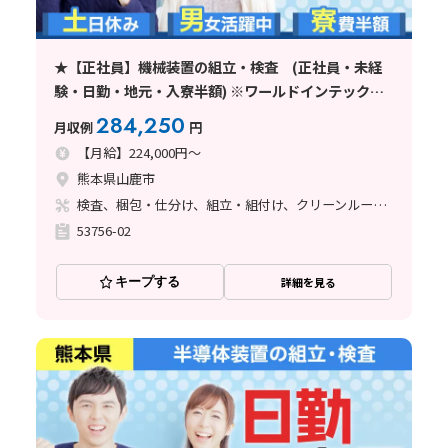
★【正社員】機械装置の組立・検査 (正社員・未経
験・日勤・地元・入寮半額) ※ワールドインテック直
接雇用
284,250
月収例
円
【月給】224,000円～
熊本県山鹿市
検査、梱包・仕分け、組立・組付け、クリーンルーム、清掃・洗浄、立ち作業
53756-02
キープする
詳細を見る