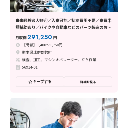
●未経験者大歓迎／入寮可能／初期費用不要／寮費半
額補助あり／バイクや自動車などのパーツ製造のお仕
事です。(球磨郡錦町)
291,250
月収例
円
【時給】1,400～1,750円
熊本県球磨郡錦町
検査、加工、マシンオペレーター、立ち作業
56914-01
キープする
詳細を見る