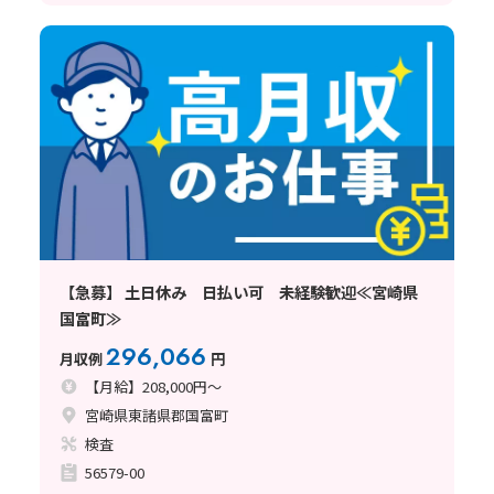
【急募】 土日休み 日払い可 未経験歓迎≪宮崎県
国富町≫
296,066
月収例
円
【月給】208,000円～
宮崎県東諸県郡国富町
検査
56579-00