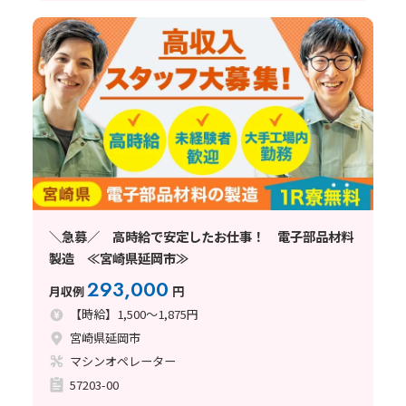
＼急募／ 高時給で安定したお仕事！ 電子部品材料
製造 ≪宮崎県延岡市≫
293,000
月収例
円
【時給】1,500～1,875円
宮崎県延岡市
マシンオペレーター
57203-00