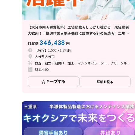
【大分市内★寮費無料】工場勤務★しっかり稼げる 未経験者
大歓迎！！快適作業★電子機器に設置する針の製造★ 工場へ
行ってみよう！！
346,438
月収例
円
【時給】1,500～1,875円
大分県大分市
検査、組立・組付け、加工、マシンオペレーター、クリーンルーム
53114-00
キープする
詳細を見る