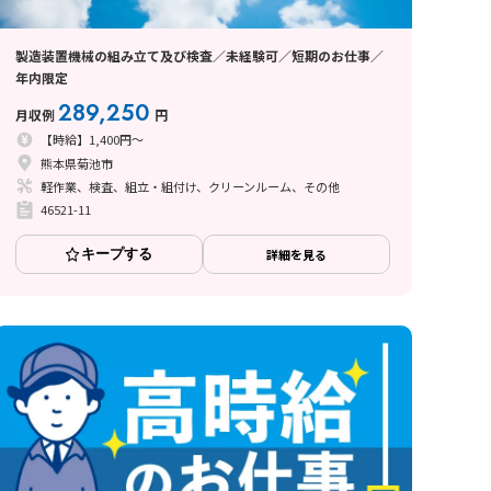
製造装置機械の組み立て及び検査／未経験可／短期のお仕事／
年内限定
289,250
月収例
円
【時給】1,400円～
熊本県菊池市
軽作業、検査、組立・組付け、クリーンルーム、その他
46521-11
キープする
詳細を見る