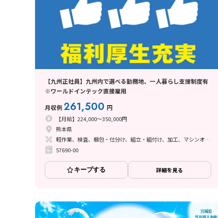
【九州正社員】九州内で選べる勤務地、一人暮らし支援制度有
※ワールドインテック直接雇用
261,500
月収例
円
【月給】224,000～350,000円
熊本県
軽作業、検査、梱包・仕分け、組立・組付け、加工、マシンオペレーター、クリーンルーム、清掃・洗浄、品質管理、メンテナンス・保全、フォークリフト、座り作業、玉掛け・クレーン、ライン作業、ハンダ付け、鋳造・鍛造、立ち作業、溶接、塗装、バリ取り
57690-00
キープする
詳細を見る