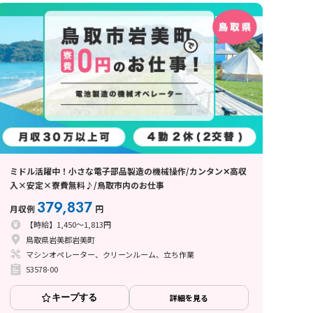
ミドル活躍中！小さな電子部品製造の機械操作/カンタン✕高収
入×安定×寮費無料♪/鳥取市内のお仕事
379,837
月収例
円
【時給】1,450～1,813円
鳥取県岩美郡岩美町
マシンオペレーター、クリーンルーム、立ち作業
53578-00
キープする
詳細を見る