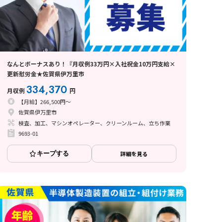
なんとボーナスあり！『月収例33万円×入社祝金10万円支給×
更新慰労金★佐賀県伊万里市
334,370
月収例
円
【月給】266,500円～
佐賀県伊万里市
検査、加工、マシンオペレーター、クリーンルーム、立ち作業
9693-01
キープする
詳細を見る