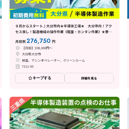
９月からスタート♪大分市内★半導体工場★ 大分市内！アク
セス良し！製造機械の操作作業《軽量・カンタン作業》★寮費
補助あり★
276,750
月収例
円
【月給】208,000円～
大分県大分市
検査、マシンオペレーター、クリーンルーム
7211-05
キープする
詳細を見る