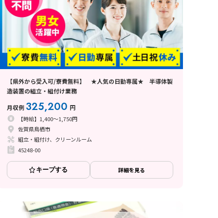
【県外から受入可/寮費無料】 ★人気の日勤専属★ 半導体製
造装置の組立・組付け業務
325,200
月収例
円
【時給】1,400～1,750円
佐賀県鳥栖市
組立・組付け、クリーンルーム
45248-00
キープする
詳細を見る