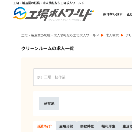
工場・製造業の転職・求人情報なら工場求人ワールド
条件から探す
正
工場・製造業の転職・求人情報なら工場求人ワールド
求人検索
ク
クリーンルームの求人一覧
所在地
派遣/
紹介
雇用
形態
勤務
時間
福利
厚生
生活