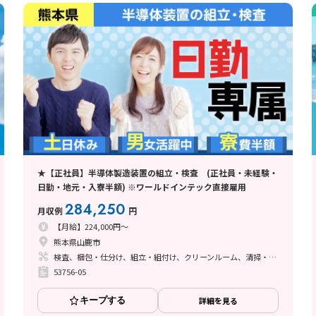
★【正社員】半導体製造装置の組立・検査 (正社員・未経験・
日勤・地元・入寮半額) ※ワールドインテック直接雇用
284,250
月収例
円
【月給】224,000円～
熊本県山鹿市
検査、梱包・仕分け、組立・組付け、クリーンルーム、清掃・洗浄、立ち作業
53756-05
キープする
詳細を見る