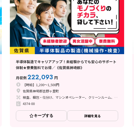
半導体製造でキャリアアップ！未経験からでも安心のサポート
体制★寮費無料でお得／《佐賀県神埼郡》
222,093
月収例
円
【時給】1,200～1,500円
佐賀県神埼郡吉野ヶ里町
検査、梱包・仕分け、マシンオペレーター、クリーンルーム、品質管理、立ち作業
4374-00
キープする
詳細を見る