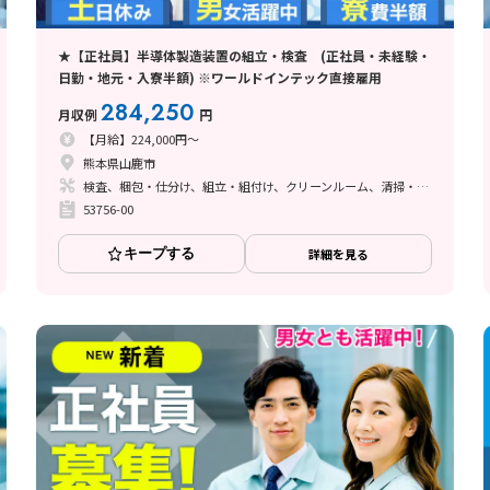
★【正社員】半導体製造装置の組立・検査 (正社員・未経験・
日勤・地元・入寮半額) ※ワールドインテック直接雇用
284,250
月収例
円
【月給】224,000円～
熊本県山鹿市
検査、梱包・仕分け、組立・組付け、クリーンルーム、清掃・洗浄、立ち作業
53756-00
キープする
詳細を見る