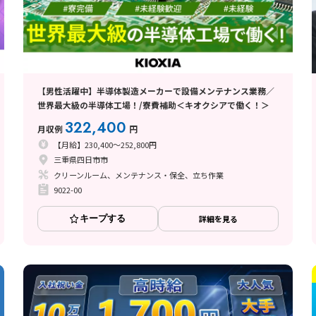
【男性活躍中】半導体製造メーカーで設備メンテナンス業務／
世界最大級の半導体工場！/寮費補助＜キオクシアで働く！＞
322,400
月収例
円
【月給】230,400～252,800円
三重県四日市市
クリーンルーム、メンテナンス・保全、立ち作業
9022-00
キープする
詳細を見る