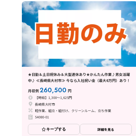
★日勤＆土日祝休み＆大型連休あり★かんたん作業♪男女活躍
中♪ ≪長崎県大村市≫ 今なら入社祝い金（最大6万円）あり！
260,500
月収例
円
【時給】1,300～1,625円
長崎県大村市
軽作業、組立・組付け、クリーンルーム、立ち作業
54080-01
キープする
詳細を見る