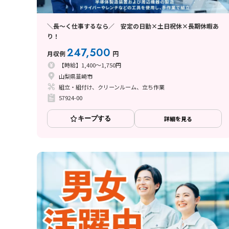
＼長～く仕事するなら／ 安定の日勤×土日祝休×長期休暇あ
り！
247,500
月収例
円
【時給】1,400～1,750円
山梨県韮崎市
組立・組付け、クリーンルーム、立ち作業
57924-00
キープする
詳細を見る