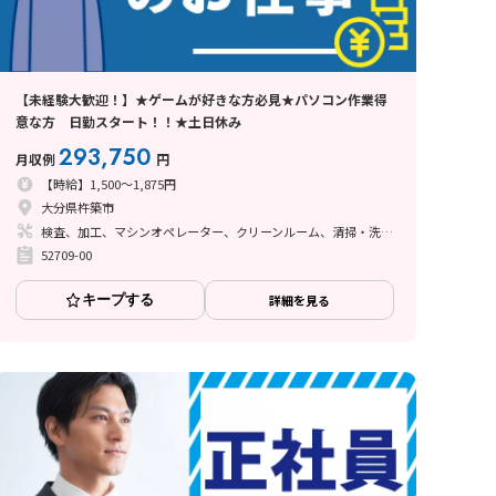
【未経験大歓迎！】★ゲームが好きな方必見★パソコン作業得
意な方 日勤スタート！！★土日休み
293,750
月収例
円
【時給】1,500～1,875円
大分県杵築市
検査、加工、マシンオペレーター、クリーンルーム、清掃・洗浄、品質管理
52709-00
キープする
詳細を見る