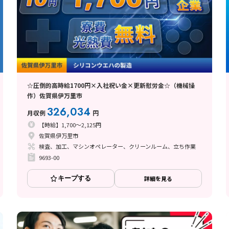
☆圧倒的高時給1700円×入社祝い金×更新慰労金☆（機械操
作）佐賀県伊万里市
326,034
月収例
円
【時給】1,700～2,125円
佐賀県伊万里市
検査、加工、マシンオペレーター、クリーンルーム、立ち作業
9693-00
キープする
詳細を見る