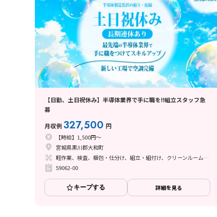
【日勤、土日祝休み】半導体業界で手に職を!!組立スタッフ急
募
327,500
月収例
円
【時給】1,500円～
宮城県黒川郡大和町
軽作業、検査、梱包・仕分け、組立・組付け、クリーンルーム、立ち作業
59062-00
キープする
詳細を見る