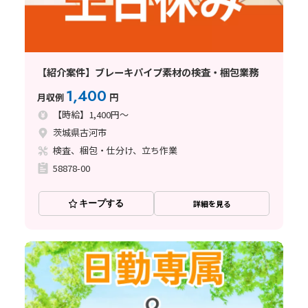
【紹介案件】ブレーキパイプ素材の検査・梱包業務
1,400
月収例
円
【時給】1,400円～
茨城県古河市
検査、梱包・仕分け、立ち作業
58878-00
キープする
詳細を見る