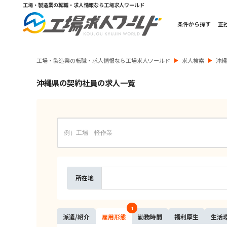
工場・製造業の転職・求人情報なら工場求人ワールド
条件から探す
正
工場・製造業の転職・求人情報なら工場求人ワールド
求人検索
沖
沖縄県の契約社員の求人一覧
所在地
1
派遣/
紹介
雇用
形態
勤務
時間
福利
厚生
生活