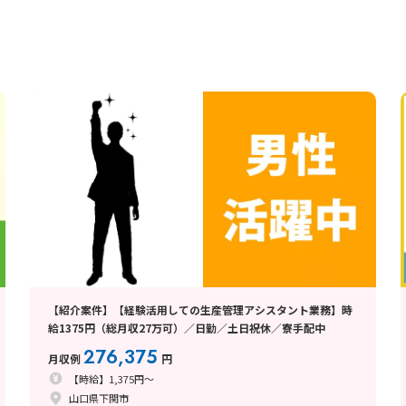
【紹介案件】【経験活用しての生産管理アシスタント業務】時
給1375円（総月収27万可）／日勤／土日祝休／寮手配中
276,375
月収例
円
【時給】1,375円～
山口県下関市