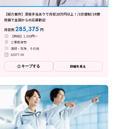
【紹介案件】深夜手当ありで月収28万円以上！/3交替制/1R寮
完備で全国からの応募歓迎
285,375
月収例
円
【時給】1,500円～
三重県津市
清掃・洗浄、その他
62677-00
キープする
詳細を見る