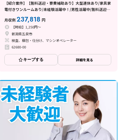
【紹介案件】【無料送迎・寮費補助あり】大型連休あり/家具家
電付きワンルームあり/未経験活躍中！/男性活躍中/無料送迎/
制服のまま出勤OK
237,818
月収例
円
【時給】1,250円～
新潟県五泉市
検査、梱包・仕分け、マシンオペレーター
62680-00
キープする
詳細を見る