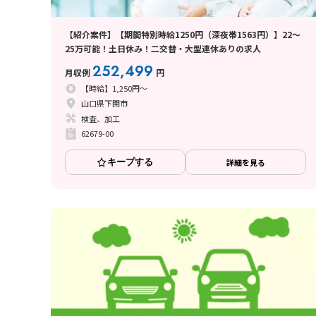
【紹介案件】【期間特別時給1250円（深夜帯1563円）】22～
25万可能！土日休み！二交替・大型連休ありの求人
252,499
月収例
円
【時給】1,250円～
山口県下関市
検査、加工
62679-00
キープする
詳細を見る