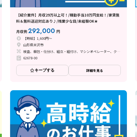
【紹介案件】月収29万以上可！/精勤手当10万円支給！/家賃無
料＆無料送迎対応あり♪/残業少な目/未経験OK★
292,000
月収例
円
【時給】1,600円～
山形県米沢市
検査、梱包・仕分け、組立・組付け、マシンオペレーター、クリーンルーム、清掃・洗浄
62678-00
キープする
詳細を見る