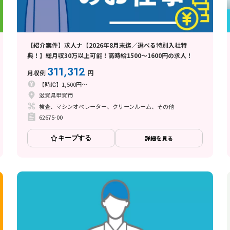
【紹介案件】求人ナ【2026年8月末迄／選べる特別入社特
典！】総月収30万以上可能！高時給1500～1600円の求人！
311,312
月収例
円
【時給】1,500円～
滋賀県甲賀市
検査、マシンオペレーター、クリーンルーム、その他
62675-00
キープする
詳細を見る