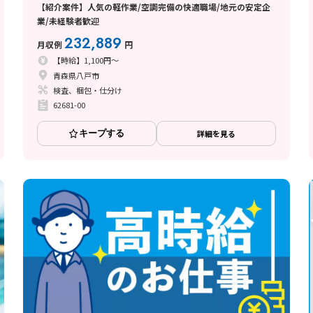
【紹介案件】人気の軽作業/空調完備の快適職場/地元の安定企
業/未経験者歓迎
232,889
月収例
円
【時給】1,100円～
青森県八戸市
検査、梱包・仕分け
62681-00
キープする
詳細を見る