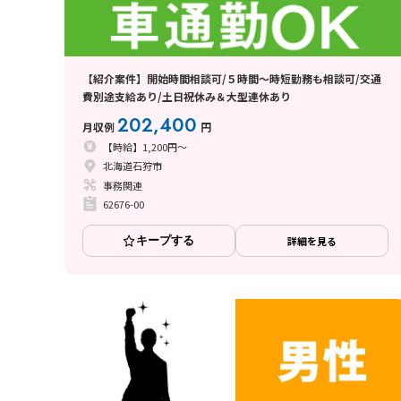
【紹介案件】開始時間相談可/５時間～時短勤務も相談可/交通
費別途支給あり/土日祝休み＆大型連休あり
202,400
月収例
円
【時給】1,200円～
北海道石狩市
事務関連
62676-00
キープする
詳細を見る