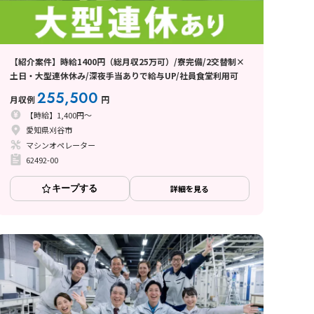
【紹介案件】時給1400円（総月収25万可）/寮完備/2交替制×
土日・大型連休休み/深夜手当ありで給与UP/社員食堂利用可
255,500
月収例
円
【時給】1,400円～
愛知県刈谷市
マシンオペレーター
62492-00
キープする
詳細を見る