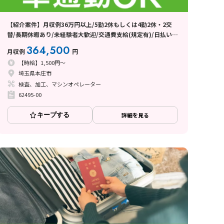
【紹介案件】月収例36万円以上/5勤2休もしくは4勤2休・2交
替/長期休暇あり/未経験者大歓迎/交通費支給(規定有)/日払い・
週払い制度あり
364,500
月収例
円
【時給】1,500円～
埼玉県本庄市
検査、加工、マシンオペレーター
62495-00
キープする
詳細を見る