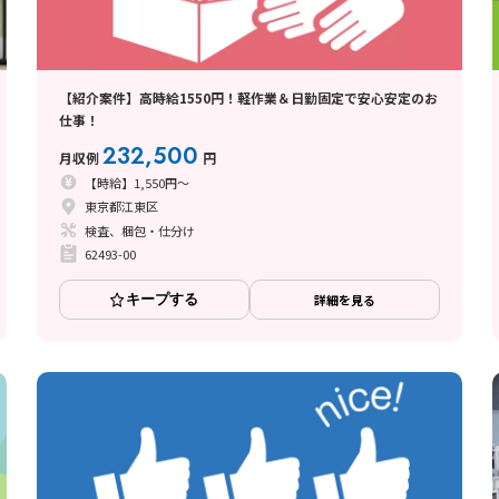
【紹介案件】高時給1550円！軽作業＆日勤固定で安心安定のお
仕事！
232,500
月収例
円
【時給】1,550円～
東京都江東区
検査、梱包・仕分け
62493-00
キープする
詳細を見る