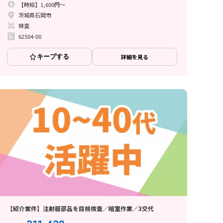
【時給】1,600円～
茨城県石岡市
検査
62504-00
キープする
詳細を見る
【紹介案件】注射器部品を目視検査／暗室作業／3交代