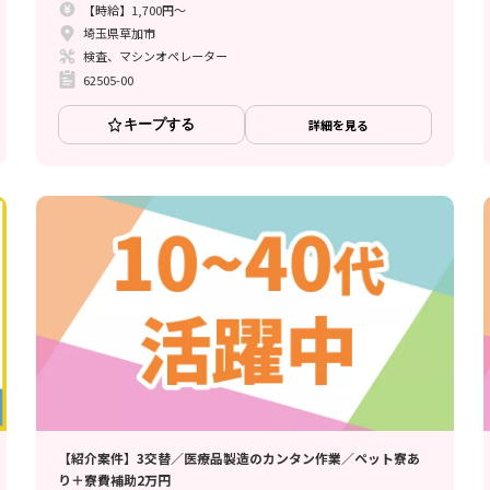
【時給】1,700円～
埼玉県草加市
検査、マシンオペレーター
62505-00
キープする
詳細を見る
【紹介案件】3交替／医療品製造のカンタン作業／ペット寮あ
り＋寮費補助2万円