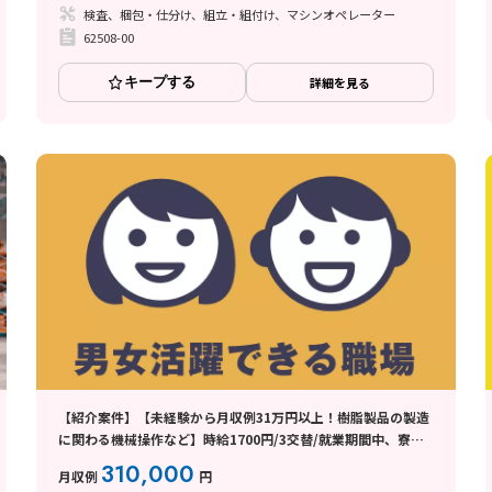
検査、梱包・仕分け、組立・組付け、マシンオペレーター
62508-00
キープする
詳細を見る
【紹介案件】【未経験から月収例31万円以上！樹脂製品の製造
に関わる機械操作など】時給1700円/3交替/就業期間中、寮費
無料/4勤2休のシフト制/残業月平均10時間程度/1週間程度の研
310,000
月収例
円
修あり◎