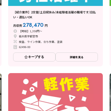
【紹介案件】2交替/土日祝休み/未経験者活躍の職場です/日払
い・週払いOK
278,470
月収例
円
【時給】1,350円～
栃木県宇都宮市
検査、ライン作業、立ち作業、塗装
62496-00
キープする
詳細を見る