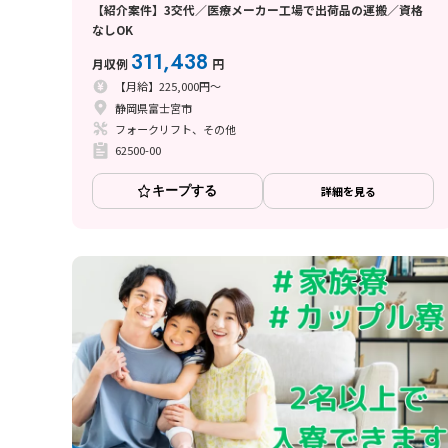
【紹介案件】3交代／医療メーカー工場で出荷品の運搬／資格
なしOK
311,438
月収例
円
【月給】225,000円～
静岡県富士宮市
フォークリフト、その他
62500-00
キープする
詳細を見る