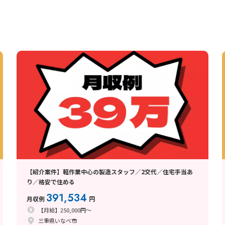
【紹介案件】軽作業中心の製造スタッフ／2交代／住宅手当あ
り／格安で住める
391,534
月収例
円
【月給】250,000円～
三重県いなべ市