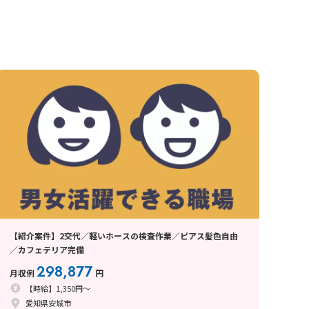
【紹介案件】2交代／軽いホースの検査作業／ピアス髪色自由
／カフェテリア完備
298,877
月収例
円
【時給】1,350円～
愛知県安城市