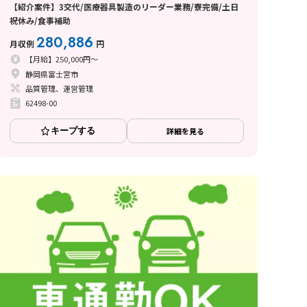
【紹介案件】3交代/医療器具製造のリーダー業務/寮完備/土日
祝休み/食事補助
280,886
月収例
円
【月給】250,000円～
静岡県富士宮市
品質管理、運営管理
62498-00
キープする
詳細を見る