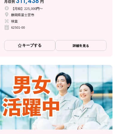
311,438
月収例
円
【月給】225,000円～
静岡県富士宮市
検査
62501-00
キープする
詳細を見る