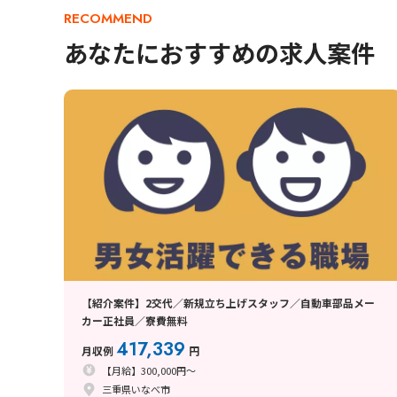
RECOMMEND
あなたにおすすめの求人案件
【紹介案件】2交代／新規立ち上げスタッフ／自動車部品メー
カー正社員／寮費無料
417,339
月収例
円
【月給】300,000円～
三重県いなべ市