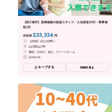
【紹介案件】医療機器の製造スタッフ／入社祝金50万・寮費補
助2万
233,334
月収例
円
【月給】200,000円～
山口県山口市
梱包・仕分け、加工、クリーンルーム
62494-00
キープする
詳細を見る